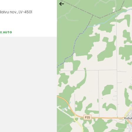
 Balvu nov., LV-4501
I: AUTO