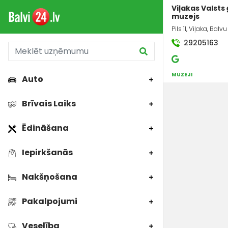
Viļakas Valsts
muzejs
Pils 11, Viļaka, Bal
29205163
MUZEJI
Auto
Brīvais Laiks
Ēdināšana
Iepirkšanās
Nakšņošana
Pakalpojumi
Veselība