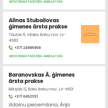
MEDICĪNISKĀ PALĪDZĪBA: AMBULATORĀ
Doktorāti, poliklīnikas, veselības centri
Ginekoloģija / sievietes veselība / dzemdības
Alinas Stubailovas
ģimenes ārsta prakse
Medicīniskā palīdzība: netradicionālā
Tautas 6, Viļaka, Balvu nov. LV-
4583
Medicīniskā palīdzība: plastiskā ķirurģija
+371 24985959
Medicīniskā palīdzība: ātrā, neatliekamā
MEDICĪNISKĀ PALĪDZĪBA: AMBULATORĀ
Baranovskas Ā. ģimenes
ārsta prakse
Bērzpils 12, Balvi, Balvu nov., LV-4501
+371 64521121
zīdaiņu pieņemšana, Ārija