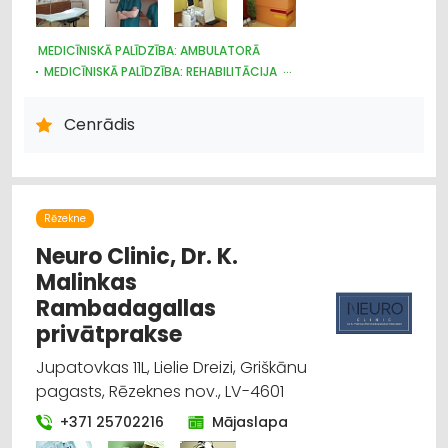
MEDICĪNISKĀ PALĪDZĪBA: AMBULATORĀ
MEDICĪNISKĀ PALĪDZĪBA: REHABILITĀCIJA
MEDICĪNISKĀ PALĪDZĪBA: STACIONĀRĀ
Cenrādis
Rēzekne
Neuro Clinic, Dr. K.
Malinkas
Rambadagallas
privātprakse
Jupatovkas 11L, Lielie Dreizi, Griškānu
pagasts, Rēzeknes nov., LV-4601
+371 25702216
Mājaslapa