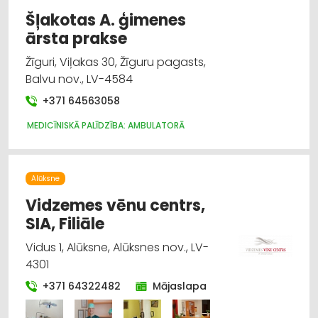
Šļakotas A. ģimenes
ārsta prakse
Žīguri, Viļakas 30, Žīguru pagasts,
Balvu nov., LV-4584
+371 64563058
MEDICĪNISKĀ PALĪDZĪBA: AMBULATORĀ
Alūksne
Vidzemes vēnu centrs,
SIA, Filiāle
Vidus 1, Alūksne, Alūksnes nov., LV-
4301
+371 64322482
Mājaslapa