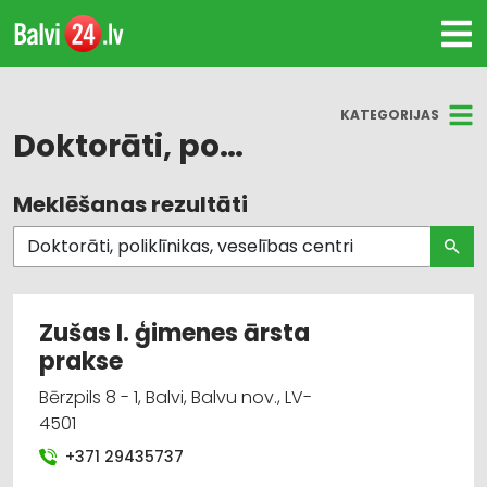
KATEGORIJAS
Doktorāti, poliklīnikas, veselības centri
Meklēšanas rezultāti
Visas nozares
Medicīniskā palīdzība: ambulatorā
Medicīniskā palīdzība: rehabilitācija
Zušas I. ģimenes ārsta
prakse
Medicīniskā palīdzība: stacionārā
Bērzpils 8 - 1, Balvi, Balvu nov., LV-
Medicīnas ārstu komisijas
4501
+371 29435737
Zobārstniecība un mutes higiēna