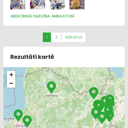
MEDICĪNISKĀ PALĪDZĪBA: AMBULATORĀ
1
2
Nākamā
Rezultāti kartē
+
−