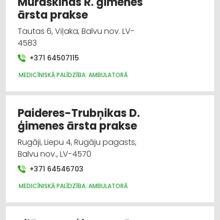
Muraškinas R. ģimenes
ārsta prakse
Tautas 6, Viļaka, Balvu nov. LV-
4583
+371 64507115
MEDICĪNISKĀ PALĪDZĪBA: AMBULATORĀ
Paideres-Trubņikas D.
ģimenes ārsta prakse
Rugāji, Liepu 4, Rugāju pagasts,
Balvu nov., LV-4570
+371 64546703
MEDICĪNISKĀ PALĪDZĪBA: AMBULATORĀ