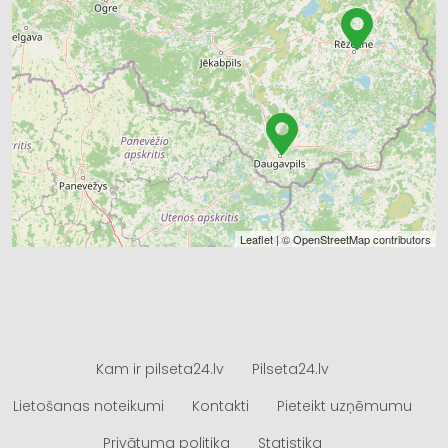
Leaflet
| ©
OpenStreetMap
contributors
Kam ir pilseta24.lv
Pilseta24.lv
Lietošanas noteikumi
Kontakti
Pieteikt uzņēmumu
Privātuma politika
Statistika