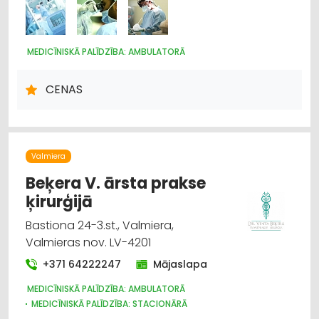
MEDICĪNISKĀ PALĪDZĪBA: AMBULATORĀ
CENAS
Valmiera
Beķera V. ārsta prakse
ķirurģijā
Bastiona 24-3.st., Valmiera,
Valmieras nov. LV-4201
+371 64222247
Mājaslapa
MEDICĪNISKĀ PALĪDZĪBA: AMBULATORĀ
MEDICĪNISKĀ PALĪDZĪBA: STACIONĀRĀ