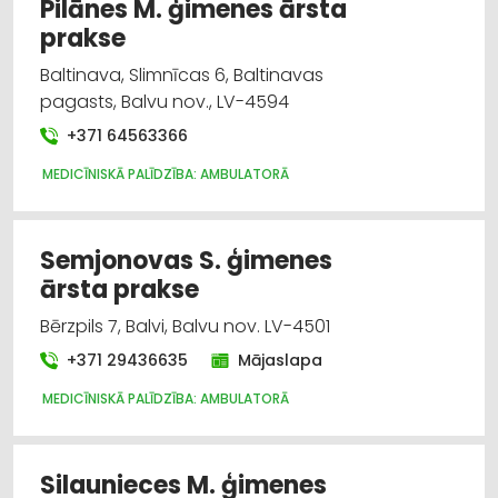
Pilānes M. ģimenes ārsta
prakse
Baltinava, Slimnīcas 6, Baltinavas
pagasts, Balvu nov., LV-4594
+371 64563366
MEDICĪNISKĀ PALĪDZĪBA: AMBULATORĀ
Semjonovas S. ģimenes
ārsta prakse
Bērzpils 7, Balvi, Balvu nov. LV-4501
+371 29436635
Mājaslapa
MEDICĪNISKĀ PALĪDZĪBA: AMBULATORĀ
Silaunieces M. ģimenes