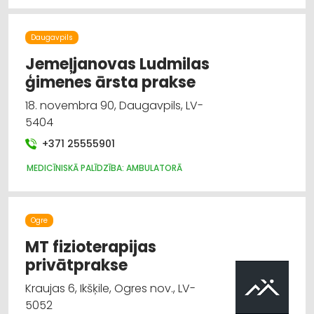
Daugavpils
Jemeļjanovas Ludmilas
ģimenes ārsta prakse
18. novembra 90, Daugavpils, LV-
5404
+371 25555901
MEDICĪNISKĀ PALĪDZĪBA: AMBULATORĀ
Ogre
MT fizioterapijas
privātprakse
Kraujas 6, Ikšķile, Ogres nov., LV-
5052