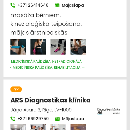
+371 26414646
Mājaslapa
masāža bērniem,
kinezioloģiskā teipošana,
mājas ārstnieciskās
MEDICĪNISKĀ PALĪDZĪBA: NETRADICIONĀLĀ
MEDICĪNISKĀ PALĪDZĪBA: REHABILITĀCIJA
MEDICĪNISKĀ PALĪDZĪBA: AMBULATORĀ
SPORTA KLUBI
MEDICĪNAS ĀRSTU KOMISIJAS
Rīga
ARS Diagnostikas klīnika
Jāņa Asara 3, Rīga, LV-1009
+371 66929750
Mājaslapa