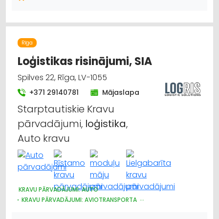
ELEKTRONISKĀS IERĪCES, KOMPONENTES
HIDRAULISKĀS UN PNEIMATISKĀS IERĪCES
INSTRUMENTU UN DARBARĪKU TIRDZNIECĪBA
INSTRUMENTU UN DARBARĪKU VAIRUMTIRDZNIECĪBA
ELEKTROMONTĀŽA, ELEKTROINSTALĀCIJA
VĀJSTRĀVAS TĪKLI
Rīga
INTERNETVEIKALI, E-KOMERCIJA
Loģistikas risinājumi, SIA
CELTNIECĪBAS UN REMONTA DARBI
DIZAINS UN INTERJERS; PRIEKŠMETI UN PAKALPOJUMI
Spilves 22, Rīga, LV-1055
SADZĪVES TEHNIKAS TIRDZNIECĪBA
+371 29140781
Mājaslapa
SAIMNIECĪBAS PREČU TIRDZNIECĪBA
Starptautiskie Kravu
pārvadājumi,
loģistika
,
Auto kravu
KRAVU PĀRVADĀJUMI: AUTO
KRAVU PĀRVADĀJUMI: AVIOTRANSPORTA
KRAVU PĀRVADĀJUMI: KUĢU
AUTOTRANSPORTS
LOĢISTIKA