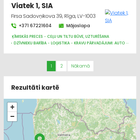
Viatek 1, SIA
Firsa Sadovņikova 39, Rīga, LV-1003
+371 67221604
Mājaslapa
ĶĪMISKĀS PRECES
CEĻU UN TILTU BŪVE, UZTURĒŠANA
DZĪVNIEKU BARĪBA
LOĢISTIKA
KRAVU PĀRVADĀJUMI: AUTO
ATKRITUMU PĀRSTRĀDE
NOLIKTAVU PAKALPOJUMI
AUTOTRANSPORTS
MUITA
1
2
Nākamā
Rezultāti kartē
+
−