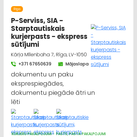
Rīga
P-Serviss, SIA -
Starptautiskais
kurjerpasts - ekspress
sūtījumi
Kārļa Mīlenbaha 7, Rīga, LV-1050
+371 67650639
Mājaslapa
dokumentu un paku
eksprespiegādes,
dokumentu piegāde ātri un
lēti
KURJERU PAKALPOJUMI
PASTS, PASTA PAKALPOJUMI