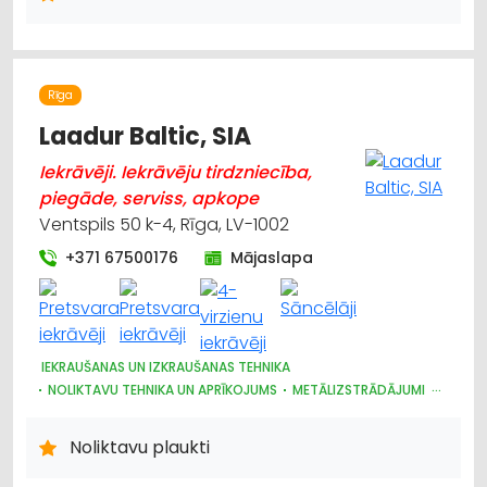
KRAVU PĀRVADĀJUMI: AUTO
LOĢISTIKA
KRAVAS AUTO, APKOPE UN REZERVES DAĻAS
Rīga
Laadur Baltic, SIA
Iekrāvēji. Iekrāvēju tirdzniecība,
piegāde, serviss, apkope
Ventspils 50 k-4, Rīga, LV-1002
+371 67500176
Mājaslapa
IEKRAUŠANAS UN IZKRAUŠANAS TEHNIKA
NOLIKTAVU TEHNIKA UN APRĪKOJUMS
METĀLIZSTRĀDĀJUMI
CELTNIECĪBAS TEHNIKA UN IEKĀRTAS; TIRDZNIECĪBA, SERVISS
Noliktavu plaukti