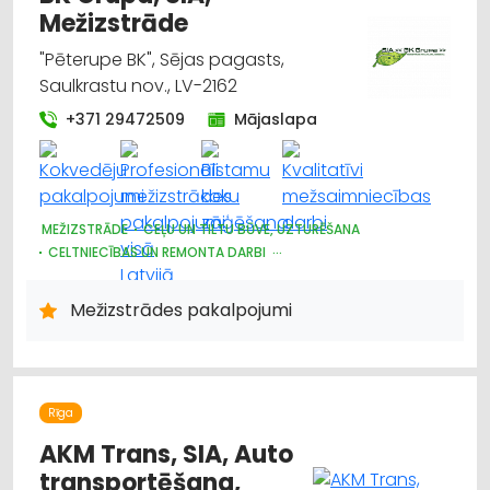
Mežizstrāde
"Pēterupe BK", Sējas pagasts,
Saulkrastu nov., LV-2162
+371 29472509
Mājaslapa
MEŽIZSTRĀDE
CEĻU UN TILTU BŪVE, UZTURĒŠANA
CELTNIECĪBAS UN REMONTA DARBI
IEKRAUŠANAS UN IZKRAUŠANAS TEHNIKA
MEŽKOPĪBAS UN MEŽIZSTRĀDES TEHNIKA
MEŽSAIMNIECĪBA
Mežizstrādes pakalpojumi
CELTNIECĪBAS TEHNIKA UN IEKĀRTAS; NOMA
ATKRITUMU IZVEŠANA, KONTEINERU NOMA
GRANTS, SMILTS, AKMENS IEGUVE
KRAVU PĀRVADĀJUMI: AUTO
Rīga
AKM Trans, SIA, Auto
transportēšana,