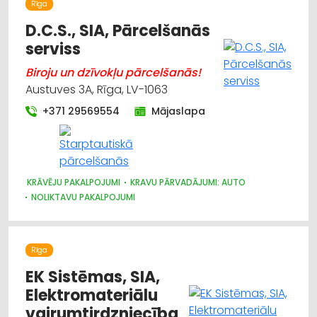
Rīga
D.C.S., SIA, Pārcelšanās
serviss
Biroju un dzīvokļu pārcelšanās!
Austuves 3A, Rīga, LV-1063
+371 29569554
Mājaslapa
KRĀVĒJU PAKALPOJUMI
KRAVU PĀRVADĀJUMI: AUTO
NOLIKTAVU PAKALPOJUMI
KRAVU PĀRVADĀJUMI: AVIOTRANSPORTA
KRAVU PĀRVADĀJUMI: KUĢU
IEPAKOJUMS, IESAIŅOŠANA
MUITA
PĀRVIETOŠANĀS SERVISS
Rīga
EK Sistēmas, SIA,
Elektromateriālu
vairumtirdzniecība