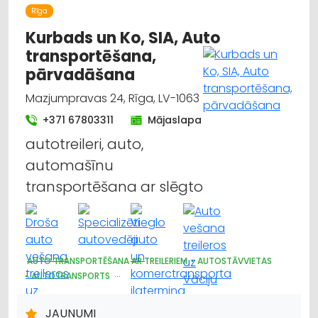
Rīga
Kurbads un Ko, SIA, Auto
transportēšana,
pārvadāšana
Mazjumpravas 24, Rīga, LV-1063
+371 67803311
Mājaslapa
autotreileri, auto,
automašīnu
transportēšana ar slēgto
AUTO TRANSPORTĒŠANA AR TREILERIEM
AUTOSTĀVVIETAS
AUTOTRANSPORTS
AUTO EVAKUĀCIJA, TEHNISKĀ PALĪDZĪBA UZ CEĻA
AUTO PIEKABES UN TREILERI, KEMPERI
JAUNUMI