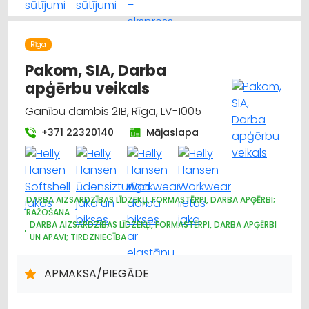
Rīga
Pakom, SIA, Darba
apģērbu veikals
Ganību dambis 21B, Rīga, LV-1005
+371 22320140
Mājaslapa
DARBA AIZSARDZĪBAS LĪDZEKĻI, FORMASTĒRPI, DARBA APĢĒRBI;
RAŽOŠANA
DARBA AIZSARDZĪBAS LĪDZEKĻI, FORMASTĒRPI, DARBA APĢĒRBI
UN APAVI; TIRDZNIECĪBA
DARBA AIZSARDZĪBAS LĪDZEKĻI, DARBA APĢĒRBI;
VAIRUMTIRDZNIECĪBA
APMAKSA/PIEGĀDE
APĢĒRBI: VAIRUMTIRDZNIECĪBA
APĢĒRBI: TIRDZNIECĪBA
LOĢISTIKA
INTERNETVEIKALI, E-KOMERCIJA
REKLĀMA
POLIGRĀFIJAS PAKALPOJUMI