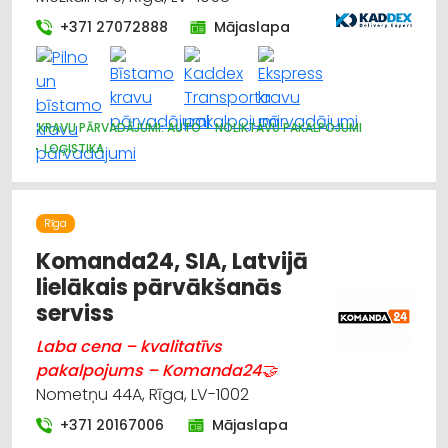
+371 27072888
Mājaslapa
KRAVU PĀRVADĀJUMI: AUTO
NOLIKTAVU PAKALPOJUMI
LOĢISTIKA
Rīga
Komanda24, SIA, Latvijā
lielākais pārvākšanās
serviss
Laba cena – kvalitatīvs
pakalpojums – Komanda24🤝
Nometņu 44A, Rīga, LV-1002
+371 20167006
Mājaslapa