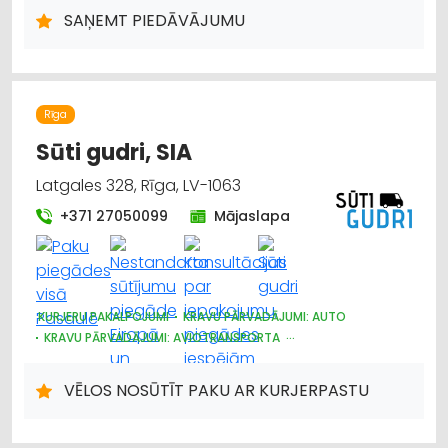
SAŅEMT PIEDĀVĀJUMU
Rīga
Sūti gudri, SIA
Latgales 328, Rīga, LV-1063
+371 27050099
Mājaslapa
KURJERU PAKALPOJUMI
KRAVU PĀRVADĀJUMI: AUTO
KRAVU PĀRVADĀJUMI: AVIOTRANSPORTA
KRAVU PĀRVADĀJUMI: DZELZCEĻA
KRAVU PĀRVADĀJUMI: KUĢU
MUITA
AUTOTRANSPORTS
VĒLOS NOSŪTĪT PAKU AR KURJERPASTU
LOĢISTIKA
PASTS, PASTA PAKALPOJUMI