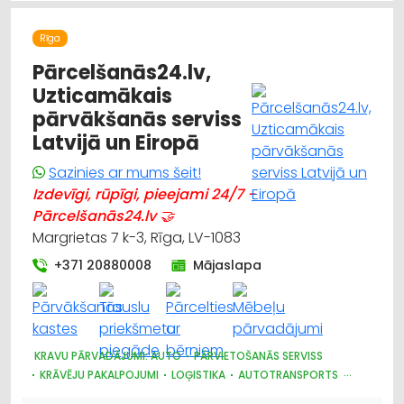
APĢĒRBI: IZGATAVOŠANA, ŠŪŠANA
APĢĒRBI: RŪPNIECISKĀ RAŽOŠANA, ŠŪŠANA
Rīga
Pārcelšanās24.lv,
Uzticamākais
pārvākšanās serviss
Latvijā un Eiropā
Sazinies ar mums šeit!
Izdevīgi, rūpīgi, pieejami 24/7 -
Pārcelšanās24.lv 🤝
Margrietas 7 k-3, Rīga, LV-1083
+371 20880008
Mājaslapa
KRAVU PĀRVADĀJUMI: AUTO
PĀRVIETOŠANĀS SERVISS
KRĀVĒJU PAKALPOJUMI
LOĢISTIKA
AUTOTRANSPORTS
IEPAKOJUMS, IESAIŅOŠANA
NOLIKTAVU PAKALPOJUMI