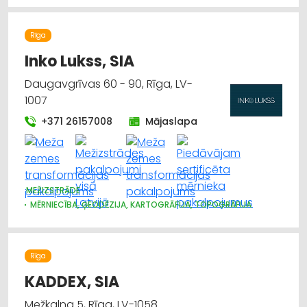
Rīga
Inko Lukss, SIA
Daugavgrīvas 60 - 90, Rīga, LV-
1007
+371 26157008
Mājaslapa
MEŽIZSTRĀDE
MĒRNIECĪBA, ĢEODĒZIJA, KARTOGRĀFIJA, TOPOGRĀFIJA
Rīga
KADDEX, SIA
Mežkalna 5, Rīga, LV-1058