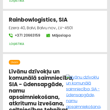
LOĢISTIKA
Rainbowlogistics, SIA
Ezera 40, Balvi, Balvu nov., LV-4501
+371 20663159
Mājaslapa
LOĢISTIKA
Līvani
Līvānu dzīvokļu un
komunālā saimniecība,
SIA - ūdensapgāde,
namu
apsaimniekošana,
atkritumu izvešana,
celtniecības tehnikas