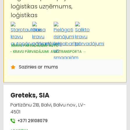
loģistikas uzņēmums,
Kravu pārvadājumi: aviotransporta
loģistikas
Muita
Kravu pārvadājumi: dzelzceļa
KRAVU PĀRVADĀJUMI: AUTO
Kurjeru pakalpojumi
KRAVU PĀRVADĀJUMI: AVIOTRANSPORTA
KRAVU PĀRVADĀJUMI: KUĢU
NOLIKTAVU PAKALPOJUMI
Mežizstrāde
AUTOTRANSPORTS
MUITA
LOĢISTIKA
Sazinies ar mums
KURJERU PAKALPOJUMI
PĀRVIETOŠANĀS SERVISS
Greteks, SIA
Partizānu 21B, Balvi, Balvu nov., LV-
4501
+371 29108079