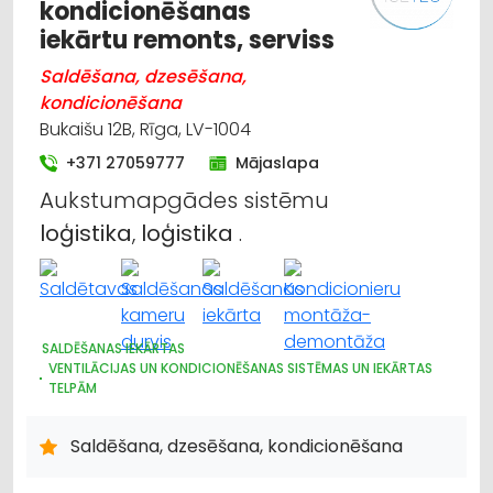
kondicionēšanas
iekārtu remonts, serviss
Saldēšana, dzesēšana,
kondicionēšana
Bukaišu 12B, Rīga, LV-1004
+371 27059777
Mājaslapa
Aukstumapgādes sistēmu
loģistika
,
loģistika
.
SALDĒŠANAS IEKĀRTAS
VENTILĀCIJAS UN KONDICIONĒŠANAS SISTĒMAS UN IEKĀRTAS
TELPĀM
AVĀRIJAS DIENESTI
TIRDZNIECĪBAS IEKĀRTAS
SILTUMTEHNIKA, APKURES IEKĀRTAS
Saldēšana, dzesēšana, kondicionēšana
SILTUMAPGĀDE UN SILTUMTĪKLI