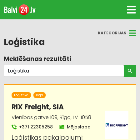
KATEGORIJAS
Loģistika
Meklēšanas rezultāti
Visas nozares
Kravu pārvadājumi: auto
Loģistika
Loģistika
Rīga
Autotransports
RIX Freight, SIA
Vienības gatve 109, Rīga, LV-1058
Noliktavu pakalpojumi
+371 22305258
Mājaslapa
Kravu pārvadājumi: kuģu
Loģistikas pakalpojumi: