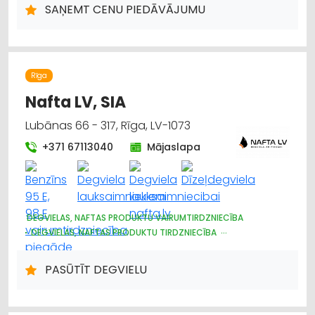
NOLIKTAVU PAKALPOJUMI
SAŅEMT CENU PIEDĀVĀJUMU
Rīga
Nafta LV, SIA
Lubānas 66 - 317, Rīga, LV-1073
+371 67113040
Mājaslapa
DEGVIELAS, NAFTAS PRODUKTU VAIRUMTIRDZNIECĪBA
DEGVIELAS, NAFTAS PRODUKTU TIRDZNIECĪBA
DEGVIELAS, NAFTAS PRODUKTU UZGLABĀŠANA UN
TRANSPORTĒŠANA
PASŪTĪT DEGVIELU
KURINĀMAIS