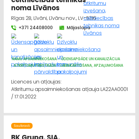
noma Līvānos
Rīgas 2B, Līvāni, Līvānu nov., LV-5316
+371 24408000
Mājaslapa
NAMU APSAIMNIEKOŠANA
ŪDENSAPGĀDE UN KANALIZĀCIJA
ATKRITUMU PĀRSTRĀDE
LABIEKĀRTOŠANA, APZAĻUMOŠANA
Licences un atļaujas:
Atkritumu apsaimniekošanas atļauja LA22AA0001
/ 17.01.2022
Saulkrasti
BK Grupa, SIA,