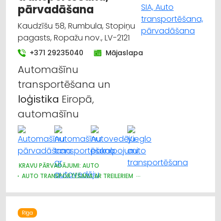
pārvadāšana
Kaudzīšu 58, Rumbula, Stopiņu
pagasts, Ropažu nov., LV-2121
+371 29235040
Mājaslapa
Automašīnu
transportēšana un
loģistika
Eiropā,
automašīnu
KRAVU PĀRVADĀJUMI: AUTO
AUTO TRANSPORTĒŠANA AR TREILERIEM
AUTO REMONTS, APKOPE
Rīga