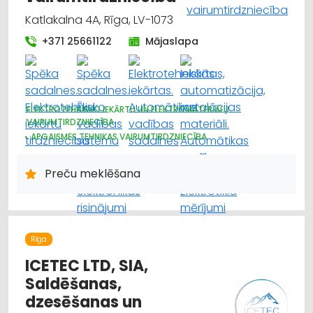
Katlakalna 4A, Rīga, LV-1073
+371 25661122
Mājaslapa
ELEKTROTEHNISKO IEKĀRTU UN ELEKTROMATERIĀLU
VAIRUMTIRDZNIECĪBA
APGAISMES TEHNIKAS VAIRUMTIRDZNIECĪBA
HIDRAULISKĀS UN PNEIMATISKĀS IERĪCES
ELEKTROTEHNISKO IEKĀRTU UN ELEKTROMATERIĀLU
Preču meklēšana
TIRDZNIECĪBA
APGAISMES TEHNIKAS TIRDZNIECĪBA
Rīga
ICETEC LTD, SIA,
Saldēšanas,
dzesēšanas un