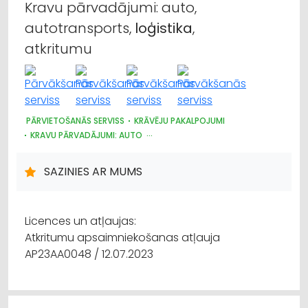
Kravu pārvadājumi: auto,
autotransports,
loģistika
,
atkritumu
PĀRVIETOŠANĀS SERVISS
KRĀVĒJU PAKALPOJUMI
KRAVU PĀRVADĀJUMI: AUTO
ATKRITUMU UZGLABĀŠANA, SADZĪVES TEHNIKAS SAVĀKŠANA
ATKRITUMU IZVEŠANA, KONTEINERU NOMA
SAZINIES AR MUMS
IEPAKOJUMS, IESAIŅOŠANA
LOĢISTIKA
Licences un atļaujas:
Atkritumu apsaimniekošanas atļauja
AP23AA0048 / 12.07.2023