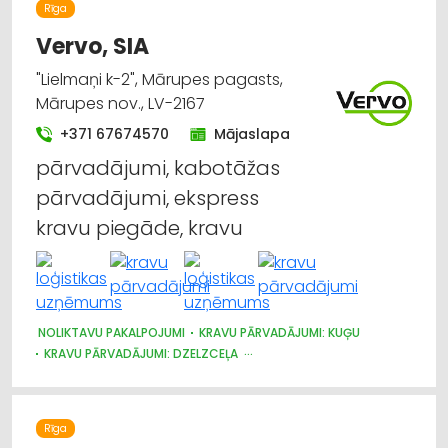
Rīga
Vervo, SIA
"Lielmaņi k-2", Mārupes pagasts,
Mārupes nov., LV-2167
+371 67674570
Mājaslapa
pārvadājumi, kabotāžas
pārvadājumi, ekspress
kravu piegāde, kravu
NOLIKTAVU PAKALPOJUMI
KRAVU PĀRVADĀJUMI: KUĢU
KRAVU PĀRVADĀJUMI: DZELZCEĻA
KRAVU PĀRVADĀJUMI: AVIOTRANSPORTA
KRAVU PĀRVADĀJUMI: AUTO
KURJERU PAKALPOJUMI
LOĢISTIKA
MUITA
AUTOTRANSPORTS
Rīga