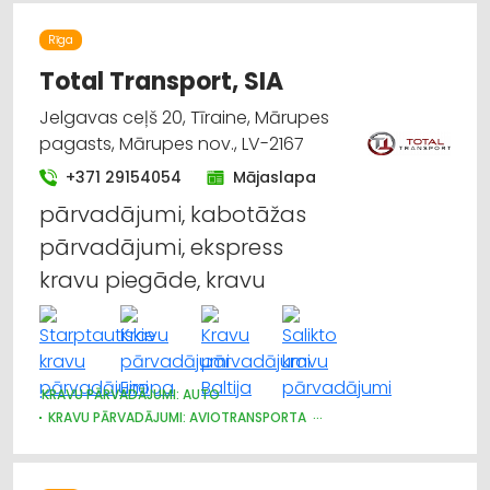
Rīga
Total Transport, SIA
Jelgavas ceļš 20, Tīraine, Mārupes
pagasts, Mārupes nov., LV-2167
+371 29154054
Mājaslapa
pārvadājumi, kabotāžas
pārvadājumi, ekspress
kravu piegāde, kravu
KRAVU PĀRVADĀJUMI: AUTO
KRAVU PĀRVADĀJUMI: AVIOTRANSPORTA
KRAVU PĀRVADĀJUMI: DZELZCEĻA
KRAVU PĀRVADĀJUMI: KUĢU
NOLIKTAVU PAKALPOJUMI
AUTOTRANSPORTS
LOĢISTIKA
KURJERU PAKALPOJUMI