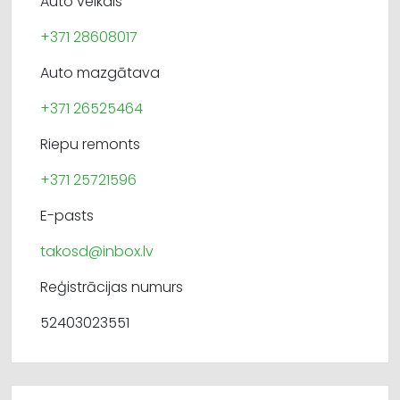
Auto veikals
+371 28608017
Auto mazgātava
+371 26525464
Riepu remonts
+371 25721596
E-pasts
takosd@inbox.lv
Reģistrācijas numurs
52403023551