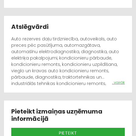
Atslēgvārdi
Auto rezerves daļu tirdzniecība, autoveikals, auto
preces pēc pasūtījuma, automazgātava,
automašīnu elektrodiagnostika, diagnostika, auto
elektriķa pakalpojumi, kondicionieru pārbaude,
kondicionieru remonts, kondicionieru uzpildīšana,
vieglo un kravas auto kondicionieru remonts,
pārbaude, diagnostika, traktortehnikas un
...vairāk
industriālās tehnikas kondicionieru remonts,
pārbaude, diagnostika, vieglo auto riepu serviss,
riepu tirdzniecība, riepu montāža, kravas auto riepu
serviss, tirdzniecība, montāža, lauksaimniecības,
traktortehnikas un industriālās tehnikas riepu serviss,
Pieteikt izmaiņas uzņēmuma
tirdzniecība, montāža, riepu serviss, vieglo, kravas
informācijā
auto, lauksaimniecības tehnikas un industriālās
tehnikas riepu balansēšana, riepu maiņa, riepu
PIETEIKT
remonts, automehāniķu pakalpojumi, dzinēju