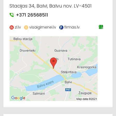
Stacijas 34, Balvi, Balvu nov. LV-4501
+371 26568511
zl.lv
visaigimenei.lv
firmas.lv