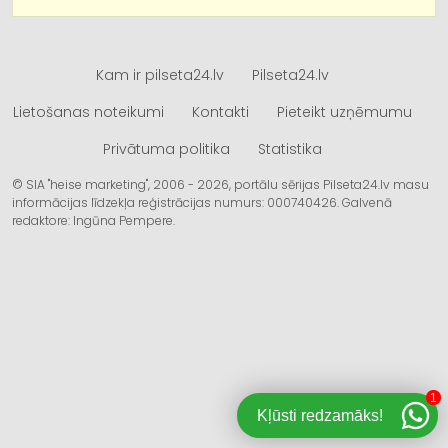
Kam ir pilseta24.lv
Pilseta24.lv
Lietošanas noteikumi
Kontakti
Pieteikt uzņēmumu
Privātuma politika
Statistika
© SIA "heise marketing", 2006 - 2026, portālu sērijas Pilseta24.lv masu
informācijas līdzekļa reģistrācijas numurs: 000740426. Galvenā
redaktore: Ingūna Pempere.
1
Kļūsti redzamāks!