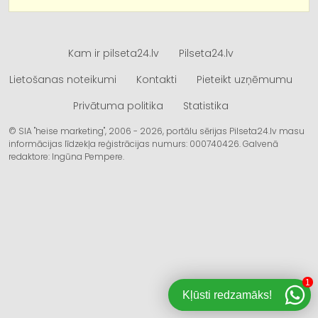
Kam ir pilseta24.lv
Pilseta24.lv
Lietošanas noteikumi
Kontakti
Pieteikt uzņēmumu
Privātuma politika
Statistika
© SIA "heise marketing", 2006 - 2026, portālu sērijas Pilseta24.lv masu
informācijas līdzekļa reģistrācijas numurs: 000740426. Galvenā
redaktore: Ingūna Pempere.
1
Kļūsti redzamāks!