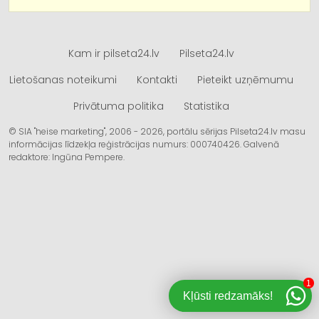
Kam ir pilseta24.lv
Pilseta24.lv
Lietošanas noteikumi
Kontakti
Pieteikt uzņēmumu
Privātuma politika
Statistika
© SIA "heise marketing", 2006 - 2026, portālu sērijas Pilseta24.lv masu
informācijas līdzekļa reģistrācijas numurs: 000740426. Galvenā
redaktore: Ingūna Pempere.
1
Kļūsti redzamāks!