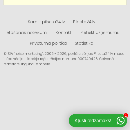
Kam ir pilseta24.lv
Pilseta24.lv
Lietošanas noteikumi
Kontakti
Pieteikt uzņēmumu
Privātuma politika
Statistika
© SIA "heise marketing", 2006 - 2026, portālu sērijas Pilseta24.lv masu
informācijas līdzekļa reģistrācijas numurs: 000740426. Galvenā
redaktore: Ingūna Pempere.
1
Kļūsti redzamāks!