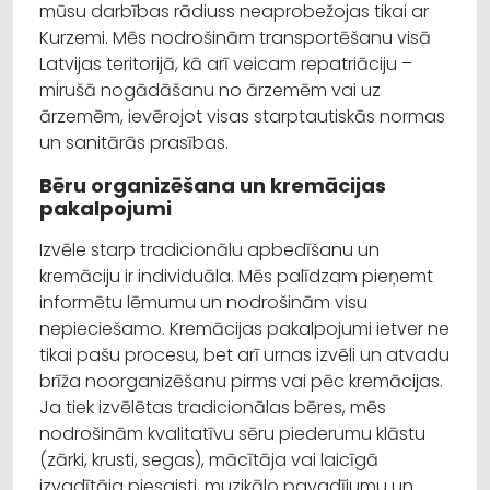
mūsu darbības rādiuss neaprobežojas tikai ar
Kurzemi. Mēs nodrošinām transportēšanu visā
Latvijas teritorijā, kā arī veicam repatriāciju –
mirušā nogādāšanu no ārzemēm vai uz
ārzemēm, ievērojot visas starptautiskās normas
un sanitārās prasības.
Bēru organizēšana un kremācijas
pakalpojumi
Izvēle starp tradicionālu apbedīšanu un
kremāciju ir individuāla. Mēs palīdzam pieņemt
informētu lēmumu un nodrošinām visu
nepieciešamo. Kremācijas pakalpojumi ietver ne
tikai pašu procesu, bet arī urnas izvēli un atvadu
brīža noorganizēšanu pirms vai pēc kremācijas.
Ja tiek izvēlētas tradicionālas bēres, mēs
nodrošinām kvalitatīvu sēru piederumu klāstu
(zārki, krusti, segas), mācītāja vai laicīgā
izvadītāja piesaisti, muzikālo pavadījumu un