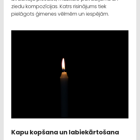
ziedu kompozīcijas. Katrs risinājums tiek
pielāgots ģimenes vēlmēm un iespējām.
Kapu kopšana un labiekārtošana