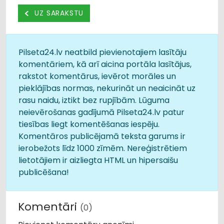
UZ SARAKSTU
Pilseta24.lv neatbild pievienotajiem lasītāju
komentāriem, kā arī aicina portāla lasītājus,
rakstot komentārus, ievērot morāles un
pieklājības normas, nekurināt un neaicināt uz
rasu naidu, iztikt bez rupjībām. Lūguma
neievērošanas gadījumā Pilseta24.lv patur
tiesības liegt komentēšanas iespēju.
Komentāros publicējamā teksta garums ir
ierobežots līdz 1000 zīmēm. Nereģistrētiem
lietotājiem ir aizliegta HTML un hipersaišu
publicēšana!
Komentāri
(0)