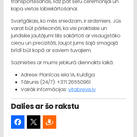
transportēšanas, līdz pat sēru ceremonijai un
kapa vietas labiekārtošanai.
Svarīgākais, ko mēs sniedzam, ir sirdsmiers. Jūs
varat būt pārliecināti, ka visi praktiskie un
juridiskie jautājumi tiks sakārtoti ar visaugstāko
cieņu un precizitāti, ļaujot jums šajā smagajā
brīdī būt kopā ar saviem tuvajiem.
Sazinieties ar mums jebkurā diennakts laikā:
Adrese: Planīcas iela 1A, Kuldīga
Tālrunis (24/7): +371 26550961
Vairāk informācijas:
vitabrevis.lv
Dalies ar šo rakstu