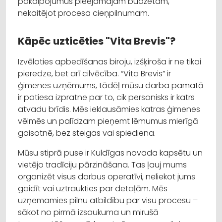
pakalpojumus pieejamajam budžetam,
nekaitējot procesa cieņpilnumam.
Kāpēc uzticēties "Vita Brevis"?
Izvēloties apbedīšanas biroju, izšķiroša ir ne tikai
pieredze, bet arī cilvēcība. “Vita Brevis” ir
ģimenes uzņēmums, tādēļ mūsu darba pamatā
ir patiesa izpratne par to, cik personisks ir katrs
atvadu brīdis. Mēs ieklausāmies katras ģimenes
vēlmēs un palīdzam pieņemt lēmumus mierīgā
gaisotnē, bez steigas vai spiediena.
Mūsu stiprā puse ir Kuldīgas novada kapsētu un
vietējo tradīciju pārzināšana. Tas ļauj mums
organizēt visus darbus operatīvi, neliekot jums
gaidīt vai uztraukties par detaļām. Mēs
uzņemamies pilnu atbildību par visu procesu –
sākot no pirmā izsaukuma un mirušā