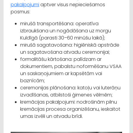
pakalpojumi
aptver visus nepieciešamos
posmus:
mirušā transportēšana: operatīva
izbraukšana un nogādāšana uz morgu
Kuldīgā (parasti 30–60 minūšu laikā);
mirušā sagatavošana: higiēniskā apstrāde
un sagatavošana atvadu ceremonijai;
formalitāšu kārtošana: palīdzam ar
dokumentiem, pabalstu noformēšanu VSAA
un saskaņojumiem ar kapsētām vai
baznīcām;
ceremonijas plānošana: katoļu vai luterāņu
izvadīšanas, atbilstoši ģimenes vēlmēm;
kremācijas pakalpojumi: nodrošinām pilnu
kremācijas procesa organizēšanu, ieskaitot
urnas izvēli un atvadu brīdi.