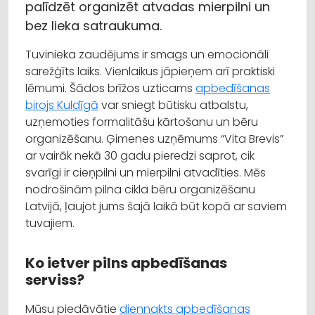
palīdzēt organizēt atvadas mierpilni un
bez lieka satraukuma.
Tuvinieka zaudējums ir smags un emocionāli
sarežģīts laiks. Vienlaikus jāpieņem arī praktiski
lēmumi. Šādos brīžos uzticams
apbedīšanas
birojs Kuldīgā
var sniegt būtisku atbalstu,
uzņemoties formalitāšu kārtošanu un bēru
organizēšanu. Ģimenes uzņēmums “Vita Brevis”
ar vairāk nekā 30 gadu pieredzi saprot, cik
svarīgi ir cieņpilni un mierpilni atvadīties. Mēs
nodrošinām pilna cikla bēru organizēšanu
Latvijā, ļaujot jums šajā laikā būt kopā ar saviem
tuvajiem.
Ko ietver pilns apbedīšanas
serviss?
Mūsu piedāvātie
diennakts apbedīšanas