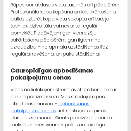
Rūpes par atdusas vietu turpinās arī pēc bērēm.
Profesionāla kapu kopšana un labiekārtošana
palīdz uzturēt kapa vietu sakoptu arī tad, ja
tuvinieki dzīvo tālu vai nevar to regulāri
apmeklēt. Piedāvājam gan vienreizēju
sakārtošanu pēc bērēm, gan ilgtermiņa
uzraudzību – no apmaļu uzstādīšanas līdz
regulārai ravēšanai un puķu stādīšanai.
Caurspīdīgas apbedīšanas
pakalpojumu cenas
Viens no lielākajiem stresa avotiem bēru laikā ir
neziņa par izmaksām. Mēs strādājam pēc
atklātības principa –
apbedīšanas
pakalpojumu cenas
tiek saskaņotas pirms
darbu uzsākšanas. Klients precīzi zina, par ko
maksā, un mēs vienmēr palīdzam pielāgot