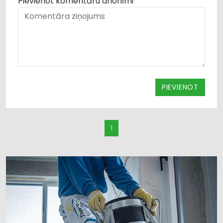
Pievienot komentāru anonīmi
PIEVIENOT
1