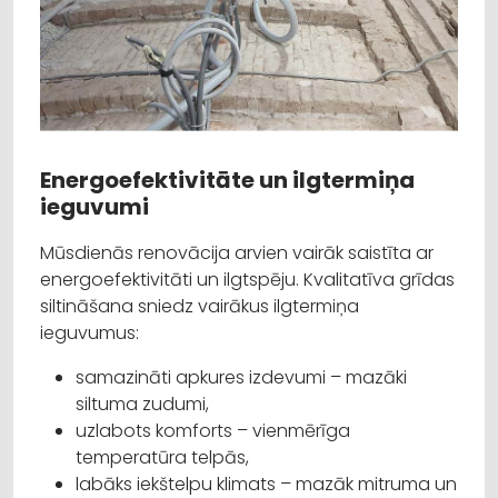
Energoefektivitāte un ilgtermiņa
ieguvumi
Mūsdienās renovācija arvien vairāk saistīta ar
energoefektivitāti un ilgtspēju. Kvalitatīva grīdas
siltināšana sniedz vairākus ilgtermiņa
ieguvumus:
samazināti apkures izdevumi – mazāki
siltuma zudumi,
uzlabots komforts – vienmērīga
temperatūra telpās,
labāks iekštelpu klimats – mazāk mitruma un