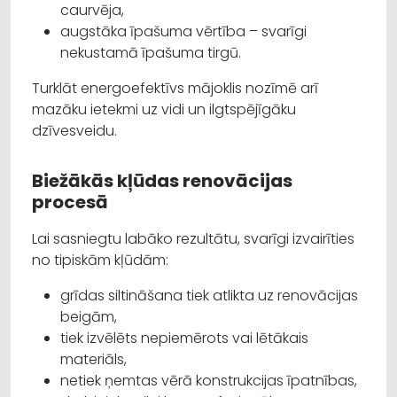
caurvēja,
augstāka īpašuma vērtība – svarīgi
nekustamā īpašuma tirgū.
Turklāt energoefektīvs mājoklis nozīmē arī
mazāku ietekmi uz vidi un ilgtspējīgāku
dzīvesveidu.
Biežākās kļūdas renovācijas
procesā
Lai sasniegtu labāko rezultātu, svarīgi izvairīties
no tipiskām kļūdām:
grīdas siltināšana tiek atlikta uz renovācijas
beigām,
tiek izvēlēts nepiemērots vai lētākais
materiāls,
netiek ņemtas vērā konstrukcijas īpatnības,