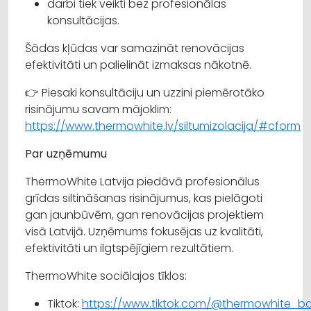
darbi tiek veikti bez profesionālas
konsultācijas.
Šādas kļūdas var samazināt renovācijas
efektivitāti un palielināt izmaksas nākotnē.
👉 Piesaki konsultāciju un uzzini piemērotāko
risinājumu savam mājoklim:
https://www.thermowhite.lv/siltumizolacija/#cform
Par uzņēmumu
ThermoWhite Latvija piedāvā profesionālus
grīdas siltināšanas risinājumus, kas pielāgoti
gan jaunbūvēm, gan renovācijas projektiem
visā Latvijā. Uzņēmums fokusējas uz kvalitāti,
efektivitāti un ilgtspējīgiem rezultātiem.
ThermoWhite sociālajos tīklos:
Tiktok:
https://www.tiktok.com/@thermowhite_bal