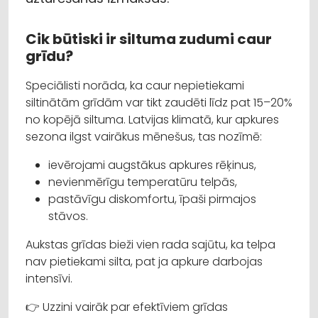
Cik būtiski ir siltuma zudumi caur
grīdu?
Speciālisti norāda, ka caur nepietiekami
siltinātām grīdām var tikt zaudēti līdz pat 15–20%
no kopējā siltuma. Latvijas klimatā, kur apkures
sezona ilgst vairākus mēnešus, tas nozīmē:
ievērojami augstākus apkures rēķinus,
nevienmērīgu temperatūru telpās,
pastāvīgu diskomfortu, īpaši pirmajos
stāvos.
Aukstas grīdas bieži vien rada sajūtu, ka telpa
nav pietiekami silta, pat ja apkure darbojas
intensīvi.
👉 Uzzini vairāk par efektīviem grīdas