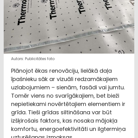
Autors: Publicitātes foto
Plānojot ēkas renovāciju, lielākā daļa
īpašnieku sāk ar vizuāli redzamākajiem
uzlabojumiem – sienām, fasādi vai jumtu.
Tomēr viens no svarīgākajiem, bet bieži
nepietiekami novērtētajiem elementiem ir
grīda. Tieši grīdas siltināšana var būt
izšķirošais faktors, kas nosaka mājokļa
komfortu, energoefektivitāti un ilgtermiņa
uzturēšanas izmaksas.