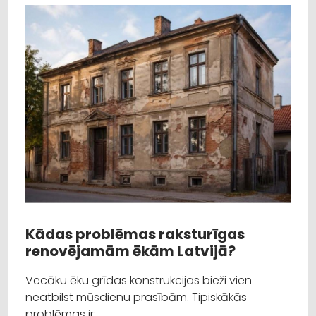
Kādas problēmas raksturīgas
renovējamām ēkām Latvijā?
Vecāku ēku grīdas konstrukcijas bieži vien
neatbilst mūsdienu prasībām. Tipiskākās
problēmas ir: