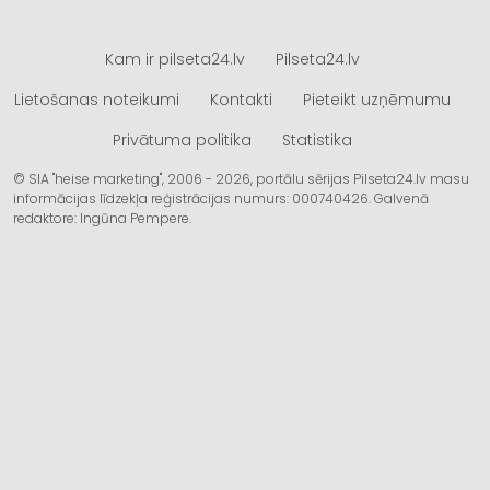
Kam ir pilseta24.lv
Pilseta24.lv
Lietošanas noteikumi
Kontakti
Pieteikt uzņēmumu
Privātuma politika
Statistika
© SIA "heise marketing", 2006 - 2026, portālu sērijas Pilseta24.lv masu
informācijas līdzekļa reģistrācijas numurs: 000740426. Galvenā
redaktore: Ingūna Pempere.