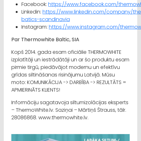
Facebook:
https://www.facebook.com/thermowh
Linkedin:
https://www.linkedin.com/company/th
batics-scandinavia
Instagram:
https://www.instagram.com/thermowh
Par Thermowhite Baltic, SIA
Kopš 2014. gada esam oficiālie THERMOWHITE
izplatītāji un iestrādātāji un ar šo produktu esam
pirmie tirgū, piedāvājot modernu un efektīvu
grīdas siltināšanas risinājumu Latvijā. Mūsu
moto: KOMUNIKĀCIJA -> DARBĪBA -> REZULTĀTS =
APMIERINĀTS KLIENTS!
Informāciju sagatavoja siltumizolācijas eksperts
– ThermoWhite.lv. Saziņai – Mārtiņš Štrauss, tālr.
28086868. www.thermowhite.lv.