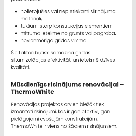
nolietojušies vai nepietiekami siltinājuma
materiāli,
tukšumi starp konstrukcijas elementiem,
mitruma ietekme no grunts vai pagraba,
nevienmērīga grīdas virsma.
Šie faktori būtiski samazina grīdas
siltumizolācijas efektivitāti un ietekmē dzīves
kvalitāti.
Mūsdienīgs risinājums renovācijai –
ThermoWhite
Renovācijas projektos arvien biežāk tiek
izmantoti risinājumi, kas ir gan efektīvi, gan
pielāgojami esošajām konstrukcijām.
ThermoWhite ir viens no šādiem risinājumiem.