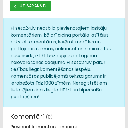
UZ SARAKSTU
Pilseta24.lv neatbild pievienotajiem lasītāju
komentāriem, kā arī aicina portāla lasītājus,
rakstot komentārus, ievērot morāles un
pieklājības normas, nekurināt un neaicināt uz
rasu naidu, iztikt bez rupjībām. Lūguma
neievērošanas gadījumā Pilseta24.lv patur
tiesības liegt komentēšanas iespēju.
Komentāros publicējamā teksta garums ir
ierobežots līdz 1000 zīmēm. Nereģistrētiem
lietotājiem ir aizliegta HTML un hipersaišu
publicēšana!
Komentāri
(0)
Pievienot komentāru anonīmi