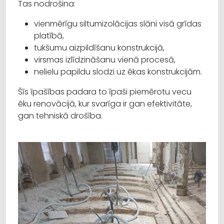
Tas nodrošina:
vienmērīgu siltumizolācijas slāni visā grīdas
platībā,
tukšumu aizpildīšanu konstrukcijā,
virsmas izlīdzināšanu vienā procesā,
nelielu papildu slodzi uz ēkas konstrukcijām.
Šīs īpašības padara to īpaši piemērotu vecu
ēku renovācijā, kur svarīga ir gan efektivitāte,
gan tehniskā drošība.