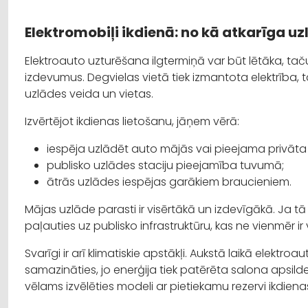
Elektromobiļi ikdienā: no kā atkarīga u
Elektroauto uzturēšana ilgtermiņā var būt lētāka, taču 
izdevumus. Degvielas vietā tiek izmantota elektrība, 
uzlādes veida un vietas.
Izvērtējot ikdienas lietošanu, jāņem vērā:
iespēja uzlādēt auto mājās vai pieejama privāta 
publisko uzlādes staciju pieejamība tuvumā;
ātrās uzlādes iespējas garākiem braucieniem.
Mājas uzlāde parasti ir visērtākā un izdevīgākā. Ja t
paļauties uz publisko infrastruktūru, kas ne vienmēr ir 
Svarīgi ir arī klimatiskie apstākļi. Aukstā laikā elekt
samazināties, jo enerģija tiek patērēta salona apsil
vēlams izvēlēties modeli ar pietiekamu rezervi ikdie