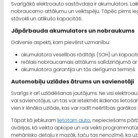
Svarīgākā elektroauto sastāvdaļa ir akumulators. Laika
nobraucamo attālumu un veiktspēju. Tāpēc pirms ieg
stāvokli un atlikušo kapacitāti.
Jāpārbauda akumulators un nobraukums
Galvenie aspekti, kam pievērst uzmanību:
akumulatora veselības rādītājs (SOH) un kapacit
reālais nobraucamais attālums salīdzinājumā ar 
akumulatora garantija un tās derīguma termiņš.
Automobiļu uzlādes ātrums un savienotāji
Svarīgs ir arī uzlādēšanas jautājums. Ne visi elektr
vai savienotājus, un tas var ietekmēt ikdienas lieto
vien ir lēnāka uzlāde, kas var radīt neērtības garāko
Tāpat kā jebkuram
lietotam auto
, nepieciešams pārba
avārijas, kā veikta apkope un vai veikti programmatū
mehānisko detaļu ir mazāk, taču tas nenozīmē, ka u