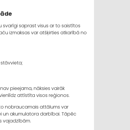
zlāde
svarīgi saprast visus ar to saistītos
taču izmaksas var atšķirties atkarībā no
stāvvieta;
ā nav pieejama, nāksies vairāk
vienlīdz attīstīta visos reģionos.
roauto nobraucamais attālums var
dei un akumulatora darbībai. Tāpēc
nas vajadzībām.