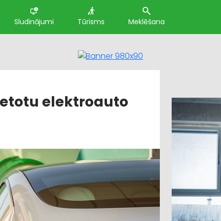
Sludinājumi
Tūrisms
Meklēšana
ietotu elektroauto