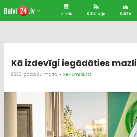
Ziņas
Katalogs
Karte
Kā izdevīgi iegādāties mazl
2026. gada 27. martā
Reklāmraksts