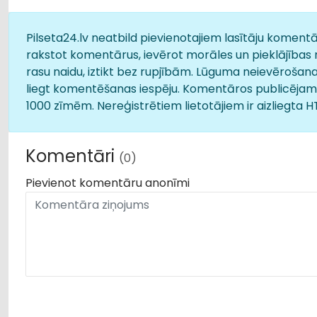
Pilseta24.lv neatbild pievienotajiem lasītāju komentār
rakstot komentārus, ievērot morāles un pieklājības 
rasu naidu, iztikt bez rupjībām. Lūguma neievērošana
liegt komentēšanas iespēju. Komentāros publicējamā
1000 zīmēm. Nereģistrētiem lietotājiem ir aizliegta 
Komentāri
(0)
Pievienot komentāru anonīmi