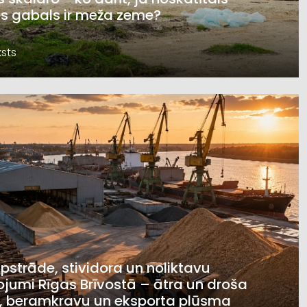
s gabals ir meža zeme?
sts
pstrāde, stividora un noliktavu
jumi Rīgas Brīvostā – ātra un droša
, beramkravu un eksporta plūsma