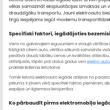
vēlas samazināt ekspluatācijas izmaksas un vie
draudzīgāku transportu. Jauni elektroauto bieži
tirgū iespējams iegūt modernu transportlīdze
Specifiski faktori, iegādājoties bezemis
Viens no galvenajiem ieguvumiem ir straujā vērtības 
līdzīgi kā citiem auto, vērtība sākumā samazinās visāt
piedāvā daudz labāku cenas un kvalitātes attiecību. 
attīstījušās, tāpēc pat dažus gadus veci
elektro auto
praktiski ikdienas lietošanai.
Tomēr lietota elektroauto iegāde atšķiras no parasta
pirkuma. Ir jāņem vērā specifiski faktori, piemēram, 
iespējas un ilgtermiņa lietojamība.
Ko pārbaudīt pirms elektromobiļa iegā