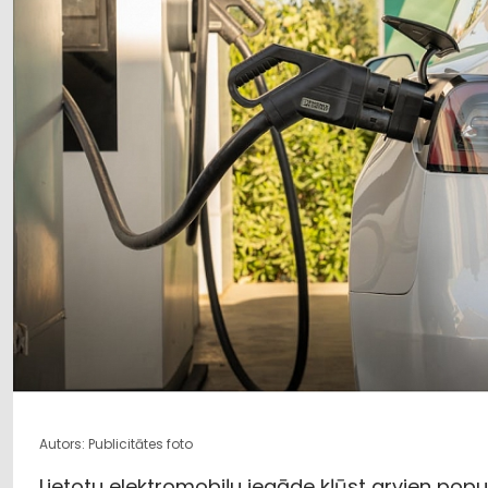
Autors: Publicitātes foto
Lietotu elektromobiļu iegāde kļūst arvien popu