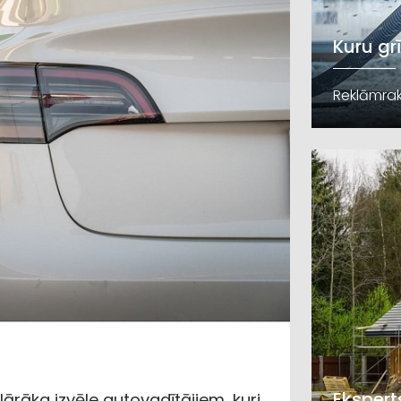
Kuru gr
Reklāmrak
Ekspert
lārāka izvēle autovadītājiem, kuri