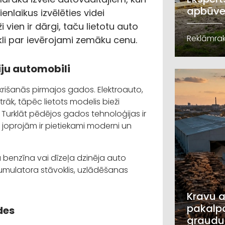
apbūve
nlaikus izvēlēties videi
 vien ir dārgi, taču lietotu auto
Reklāmrak
kli par ievērojami zemāku cenu.
iju automobili
krišanās pirmajos gados. Elektroauto,
rāk, tāpēc lietots modelis bieži
Turklāt pēdējos gados tehnoloģijas ir
joprojām ir pietiekami moderni un
 benzīna vai dīzeļa dzinēja auto
akumulatora stāvoklis, uzlādēšanas
Kravu a
pakalpo
des
graudu