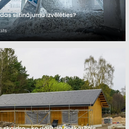
īdas siltinājumu izvēlēties?
sts
s skaidro - ko darīt, ja noskatītais