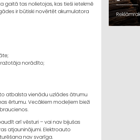
 gaitā tas nolietojas, kas tieši ietekmē
ādes ir būtiski novērtēt akumulatora
Reklāmrak
āte;
ražotāja norādīto;
oauto atbalsta vienādu uzlādes ātrumu
šanas ērtumu. Vecākiem modeļiem bieži
s braucienos.
udīt arī vēsturi – vai nav bijušas
ras atjauninājumi. Elektroauto
zturēšana nav svarīga.