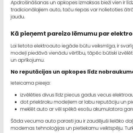
Apdrošināšanas un apkopes izmaksas bieži vien ir l
tradicionālajiem auto, taču riepas var nolietoties ātrā
jaudu.
Kā pieņemt pareizo lēmumu par elektro
Lai lietota elektroauto iegāde būtu veiksmīga, ir svarīg
modeļi piedāvā vienādu vērtību, tāpēc būtiski izvēlēt
un aprīkojumu.
No reputācijas un apkopes līdz nobrauk
Ieteicama pieeja:
izvēlēties divus līdz piecus gadus vecus elektroa
dot priekšroku modeļiem ar labu reputāciju un 
meklēt auto ar vēl spēkā esošu akumulatora gara
Šāda vecuma auto parasti jau ir zaudējuši lielāko da
modernas tehnoloģijas un pietiekamu veiktspēju. Turk