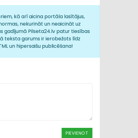
iem, kā arī aicina portāla lasītājus,
normas, nekurināt un neaicināt uz
s gadījumā Pilseta24.lv patur tiesības
 teksta garums ir ierobežots līdz
HTML un hipersaišu publicēšana!
PIEVIENOT