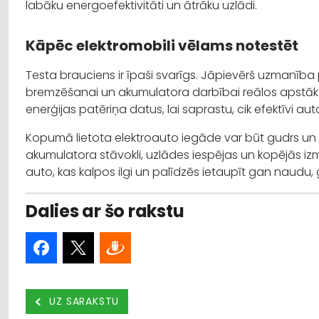
labāku energoefektivitāti un ātrāku uzlādi.
Kāpēc elektromobili vēlams notestēt
Testa brauciens ir īpaši svarīgs. Jāpievērš uzmanīb
bremzēšanai un akumulatora darbībai reālos apstāk
enerģijas patēriņa datus, lai saprastu, cik efektīvi au
Kopumā lietota elektroauto iegāde var būt gudrs un 
akumulatora stāvokli, uzlādes iespējas un kopējās i
auto, kas kalpos ilgi un palīdzēs ietaupīt gan naudu,
Dalies ar šo rakstu
UZ SARAKSTU