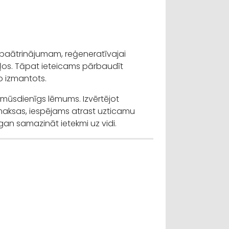
a paātrinājumam, reģeneratīvajai
ļos. Tāpat ieteicams pārbaudīt
to izmantots.
mūsdienīgs lēmums. Izvērtējot
zmaksas, iespējams atrast uzticamu
 gan samazināt ietekmi uz vidi.