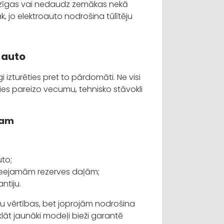
īdzīgas vai nedaudz zemākas nekā
k, jo elektroauto nodrošina tūlītēju
 auto
i izturēties pret to pārdomāti. Ne visi
ies pareizo vecumu, tehnisko stāvokli
umam
uto;
pieejamām rezerves daļām;
ntiju.
ļu vērtības, bet joprojām nodrošina
lāt jaunāki modeļi bieži garantē