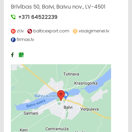
Brīvības 50, Balvi, Balvu nov., LV-4501
+371 64522239
zl.lv
balticexport.com
visaigimenei.lv
firmas.lv