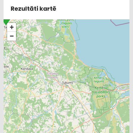
DAĻAS
Rezultāti kartē
CELTNIECĪBAS TEHNIKA UN IEKĀRTAS; NOMA
+
−