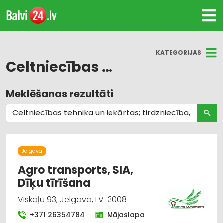
KATEGORIJAS
Celtniecības tehnika un iekārtas; tirdzniecība, serviss
Meklēšanas rezultāti
Visas nozares
Celtniecības tehnika un iekārtas; tirdzniecība,
serviss
Dārza tehnika un inventārs
Jelgava
Agro transports, SIA,
Instrumentu un darbarīku tirdzniecība
Dīķu tīrīšana
Viskaļu 93, Jelgava, LV-3008
Iekraušanas un izkraušanas tehnika
+371 26354784
Mājaslapa