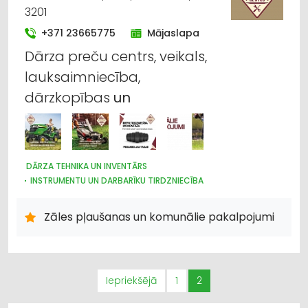
3201
+371 23665775
Mājaslapa
Dārza preču centrs, veikals,
lauksaimniecība,
dārzkopības
un
DĀRZA TEHNIKA UN INVENTĀRS
INSTRUMENTU UN DARBARĪKU TIRDZNIECĪBA
INSTRUMENTU UN DARBARĪKU LABOŠANA, SERVISS
INTERNETVEIKALI, E-KOMERCIJA
AUTO REMONTS, APKOPE
Zāles pļaušanas un komunālie pakalpojumi
AUTO RIEPU SERVISS
LABIEKĀRTOŠANA, APZAĻUMOŠANA
NAMU APSAIMNIEKOŠANA
UZKOPŠANAS SERVISS
LAUKSAIMNIECĪBAS TEHNIKAS UN TRAKTORTEHNIKAS
LABOŠANA, REMONTS
LAUKSAIMNIECĪBAS TEHNIKAS UN TRAKTORTEHNIKAS
Iepriekšējā
1
2
TIRDZNIECĪBA
LAUKSAIMNIECĪBAS TEHNIKAS UN TRAKTORTEHNIKAS REZERVES