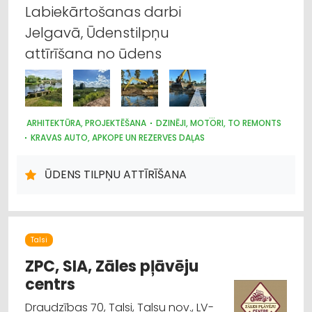
Celtniecības tehnika un iekārtas; noma
Labiekārtošanas darbi
Jelgavā, Ūdenstilpņu
Celtniecības un remonta darbi
attīrīšana no ūdens
Instrumentu un darbarīku labošana, serviss
Metālizstrādājumi
ARHITEKTŪRA, PROJEKTĒŠANA
DZINĒJI, MOTORI, TO REMONTS
Jumtu segumi
KRAVAS AUTO, APKOPE UN REZERVES DAĻAS
CELTNIECĪBAS UN REMONTA DARBI
LABIEKĀRTOŠANA, APZAĻUMOŠANA
AUTOTRANSPORTS
Saimniecības preču tirdzniecība
ŪDENS TILPŅU ATTĪRĪŠANA
HIDRAULISKĀS UN PNEIMATISKĀS IERĪCES
MOTORU EĻĻAS, SMĒRVIELAS
AUTO REMONTS, APKOPE
AUTO REZERVES DAĻU TIRDZNIECĪBA
AUTO RIEPU SERVISS
LAUKSAIMNIECĪBAS TEHNIKAS UN TRAKTORTEHNIKAS
LABOŠANA, REMONTS
Talsi
ZPC, SIA, Zāles pļāvēju
centrs
Draudzības 70, Talsi, Talsu nov., LV-