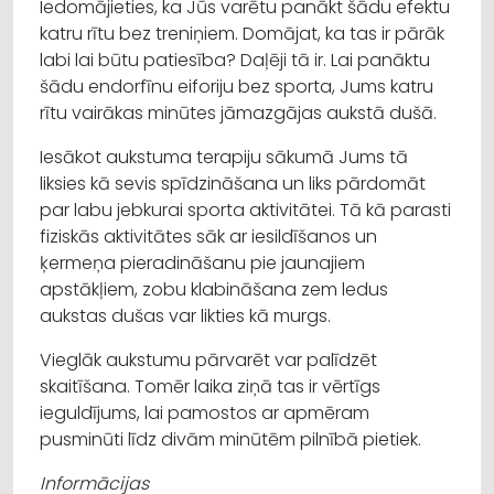
Iedomājieties, ka Jūs varētu panākt šādu efektu
katru rītu bez treniņiem. Domājat, ka tas ir pārāk
labi lai būtu patiesība? Daļēji tā ir. Lai panāktu
šādu endorfīnu eiforiju bez sporta, Jums katru
rītu vairākas minūtes jāmazgājas aukstā dušā.
Iesākot aukstuma terapiju sākumā Jums tā
liksies kā sevis spīdzināšana un liks pārdomāt
par labu jebkurai sporta aktivitātei. Tā kā parasti
fiziskās aktivitātes sāk ar iesildīšanos un
ķermeņa pieradināšanu pie jaunajiem
apstākļiem, zobu klabināšana zem ledus
aukstas dušas var likties kā murgs.
Vieglāk aukstumu pārvarēt var palīdzēt
skaitīšana. Tomēr laika ziņā tas ir vērtīgs
ieguldījums, lai pamostos ar apmēram
pusminūti līdz divām minūtēm pilnībā pietiek.
Informācijas