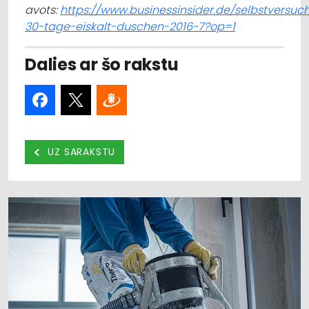
avots:
https://www.businessinsider.de/selbstversuc
30-tage-eiskalt-duschen-2016-7?op=1
Dalies ar šo rakstu
UZ SARAKSTU