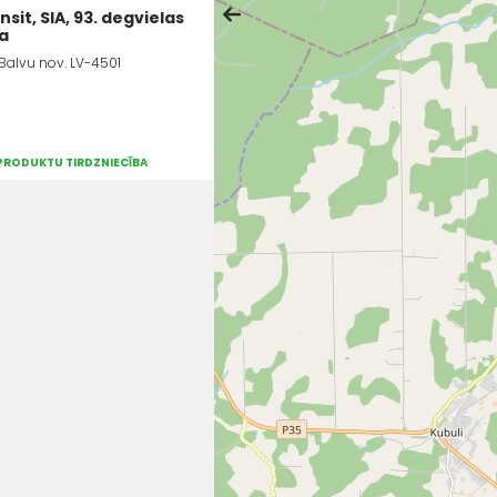
sit, SIA, 93. degvielas
ja
 Balvu nov. LV-4501
 PRODUKTU TIRDZNIECĪBA