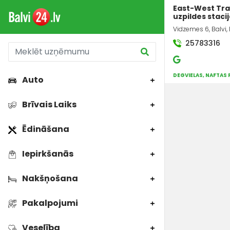
East-West Tran
uzpildes staci
Vidzemes 6, Balvi,
25783316
DEGVIELAS, NAFTAS
Auto
Brīvais Laiks
Ēdināšana
Iepirkšanās
Nakšņošana
Pakalpojumi
Veselība