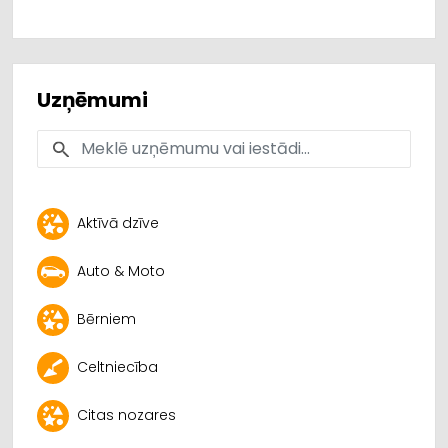
Uzņēmumi
Aktīvā dzīve
Auto & Moto
Bērniem
Celtniecība
Citas nozares