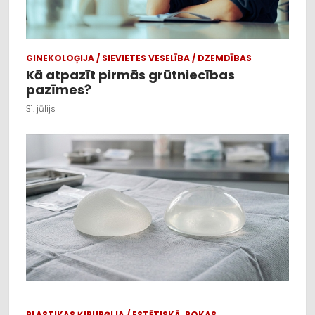
GINEKOLOĢIJA / SIEVIETES VESELĪBA / DZEMDĪBAS
Kā atpazīt pirmās grūtniecības
pazīmes?
31. jūlijs
PLASTIKAS ĶIRURĢIJA / ESTĒTISKĀ, ROKAS,