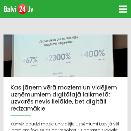
Kas jāņem vērā maziem un vidējiem
uzņēmumiem digitālajā laikmetā:
uzvarēs nevis lielākie, bet digitāli
redzamākie
Kamēr daudzi mazie un vidējie uzņēmumi Latvijā vēl
joprojām fokusējas galvenokārt uz parasto Google