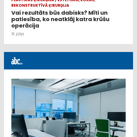
REKONSTRUKTĪVĀ ĶIRURĢIJA
Vai rezultāts būs dabisks? Mīti un
patiesība, ko neatklāj katra krūšu
operācija
31. jūlijs