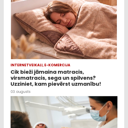
INTERNETVEIKALI, E-KOMERCIJA
Cik bieži jāmaina matracis,
virsmatracis, sega un spilvens?
Uzziniet, kam pievērst uzmanību!
03. augusts