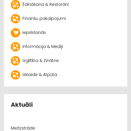
Ēdināšana & Restorāni
Finanšu pakalpojumi
Iepirkšanās
Informācija & Mediji
Izglītība & Zinātne
Izklaide & Atpūta
Aktuāli
Mežizstrāde