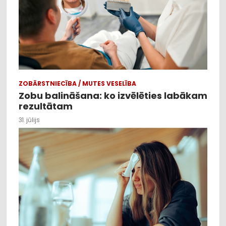
ZOBĀRSTNIECĪBA / MUTES VESELĪBA
Zobu balināšana: ko izvēlēties labākam
rezultātam
31. jūlijs