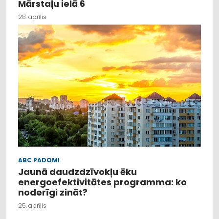
Mārstaļu ielā 6
28. aprīlis
ABC PADOMI
Jaunā daudzdzīvokļu ēku
energoefektivitātes programma: ko
noderīgi zināt?
25. aprīlis