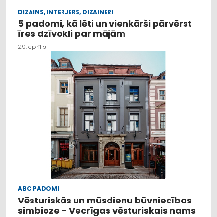
DIZAINS, INTERJERS, DIZAINERI
5 padomi, kā lēti un vienkārši pārvērst
īres dzīvokli par mājām
29. aprīlis
ABC PADOMI
Vēsturiskās un mūsdienu būvniecības
simbioze - Vecrīgas vēsturiskais nams