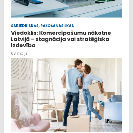
SABIEDRISKĀS, RAŽOŠANAS ĒKAS
Viedoklis: Komercīpašumu nākotne
Latvijā – stagnācija vai stratēģiska
izdevība
08. maijs