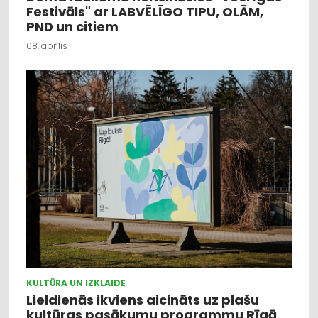
Festivāls" ar LABVĒLĪGO TIPU, OLĀM,
PND un citiem
08. aprīlis
KULTŪRA UN IZKLAIDE
Lieldienās ikviens aicināts uz plašu
kultūras pasākumu programmu Rīgā