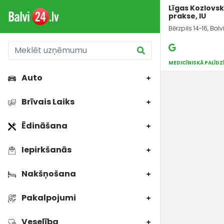
Līgas Kozlovs
prakse, IU
Bērzpils 14-16, Balv
MEDICĪNISKĀ PALĪD
Auto
Brīvais Laiks
Ēdināšana
Iepirkšanās
Nakšņošana
Pakalpojumi
Veselība