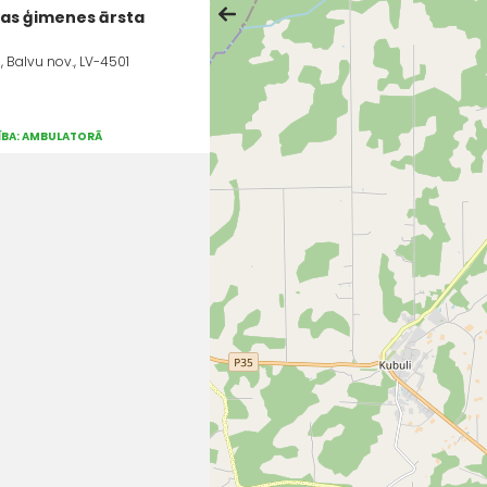
kas ģimenes ārsta
i, Balvu nov., LV-4501
ZĪBA: AMBULATORĀ