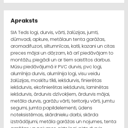
Apraksts
SIA Teds logi, durvis, vārti, žalūzijas, jumti,
dūmvadi, apkure, metālaun tenta garāžas,
aromadifuzori, siltumnīcas, katli, kazani un citas
preces mājai un dāŗzam, kā arī piedāvājam to
montāžu, piegādi un ar tiem saistītos darbus.
Mūsu piedāvājumā ir PVC durvis, pvc logi,
alumīnija durvis, alumīnija logi, visu veidu
žalūzijas, moskītu tīkli, iekšdurvis, finierētas
iekšdurvis, ekofinierētas iekšdurvis, laminētas
iekšdurvis, ārdurvis dzīvokļiem, ārdurvis mājai,
metāla durvis, garāžu vārti, teritoriju vārti, jumtu
segumi, jumta papildelementi, ūdens
noteksistēmas, skārdnieku darbi, skārda
izstrādājumi, metāla garāžas un nojumes, tenta