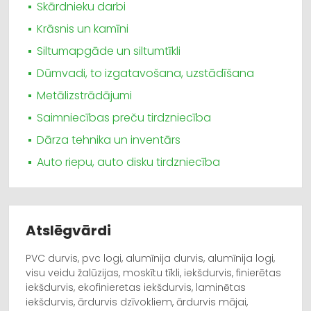
Skārdnieku darbi
Krāsnis un kamīni
Siltumapgāde un siltumtīkli
Dūmvadi, to izgatavošana, uzstādīšana
Metālizstrādājumi
Saimniecības preču tirdzniecība
Dārza tehnika un inventārs
Auto riepu, auto disku tirdzniecība
Atslēgvārdi
PVC durvis, pvc logi, alumīnija durvis, alumīnija logi,
visu veidu žalūzijas, moskītu tīkli, iekšdurvis, finierētas
iekšdurvis, ekofinieretas iekšdurvis, laminētas
iekšdurvis, ārdurvis dzīvokliem, ārdurvis mājai,