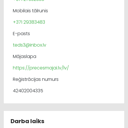
Mobilais tālrunis
+371 29383483
E-pasts
teds3@inbox.lv
Mājaslapa
https://precesmajai.lv/lv/
Reģistrācijas numurs
42402004335
Darba laiks