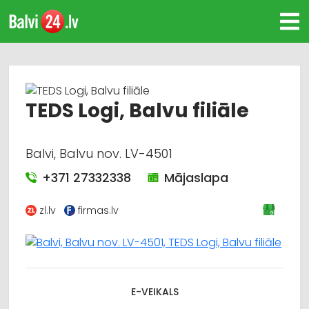
TEDS Logi, Balvu filiāle
Balvi, Balvu nov. LV-4501
+371 27332338
Mājaslapa
zl.lv
firmas.lv
E-VEIKALS