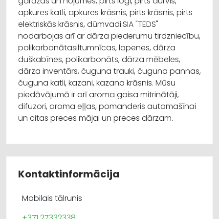
garāžas un nojumes, pirts logi, pirts durvis,
apkures katli, apkures krāsnis, pirts krāsnis, pirts
elektriskās krāsnis, dūmvadi.SIA "TEDS"
nodarbojas arī ar dārza piederumu tirdzniecību,
polikarbonātasiltumnīcas, lapenes, dārza
duškabīnes, polikarbonāts, dārza mēbeles,
dārza inventārs, čuguna trauki, čuguna pannas,
čuguna katli, kazani, kazana krāsnis. Mūsu
piedāvājumā ir arī aroma gaisa mitrinātāji,
difuzori, aroma eļļas, pomanderis automašīnai
un citas preces mājai un preces dārzam.
Kontaktinformācija
Mobilais tālrunis
+371 27332338