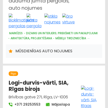
auduma jumta pergolas,
auto nojumes
MARKĪZES
DIZAINS UN INTERJERS; PRIEKŠMETI UN PAKALPOJUMI
ARHITEKTŪRA, PROJEKTĒŠANA
MĒBEĻU TIRDZNIECĪBA
ŽALŪZIJAS, AIZKARU STIEŅI
DĀRZA TEHNIKA UN INVENTĀRS
BŪVMATERIĀLU, BŪVKONSTRUKCIJU TIRDZNIECĪBA
MŪSDIENĪGAS AUTO NOJUMES
Rīga
Logi-durvis-vārti, SIA,
Rīgas birojs
Brīvības gatve 271, Rīga, LV-1006
+371 29253553
Mājaslapa