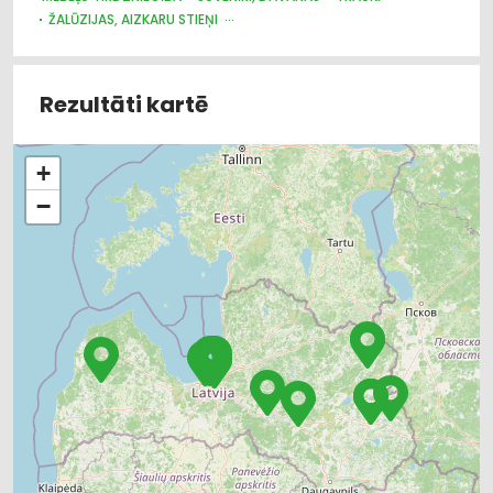
ŽALŪZIJAS, AIZKARU STIEŅI
AUDUMU UN AIZKARU TIRDZNIECĪBA
Rezultāti kartē
+
−