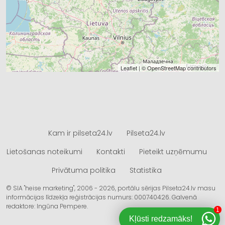
Leaflet
| ©
OpenStreetMap
contributors
Kam ir pilseta24.lv
Pilseta24.lv
Lietošanas noteikumi
Kontakti
Pieteikt uzņēmumu
Privātuma politika
Statistika
© SIA "heise marketing", 2006 - 2026, portālu sērijas Pilseta24.lv masu
informācijas līdzekļa reģistrācijas numurs: 000740426. Galvenā
redaktore: Ingūna Pempere.
1
Kļūsti redzamāks!