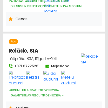
ŽALŪZIJAS, AIZKARU STIEŅI
DURVIS, LOGI
DIZAINS UN INTERJERS; PRIEKŠMETI UN PAKALPOJUMI
Cenas
Rīga
Relāde, SIA
Lāčplēša 83A, Rīga, LV-1011
+371 67225261
Mājaslapa
AUDUMU UN AIZKARU TIRDZNIECĪBA
GALANTĒRIJAS PREČU TIRDZNIECĪBA
GALANTĒRIJAS PREČU VAIRUMTIRDZNIECĪBA
ŠŪŠANAS PIEDERUMI, APĢĒRBU FURNITŪRA