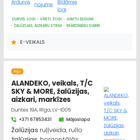
DURVIS, LOGI
VĀRTI, ŽOGI
JUMTU SEGUMI
ŽALŪZIJAS, AIZKARU STIEŅI
SKĀRDNIEKU DARBI
KRĀSNIS UN KAMĪNI
SILTUMAPGĀDE UN SILTUMTĪKLI
DŪMVADI, TO IZGATAVOŠANA, UZSTĀDĪŠANA
E-VEIKALS
METĀLIZSTRĀDĀJUMI
SAIMNIECĪBAS PREČU TIRDZNIECĪBA
DĀRZA TEHNIKA UN INVENTĀRS
AUTO RIEPU, AUTO DISKU TIRDZNIECĪBA
Rīga
ALANDEKO, veikals, T/C
SKY & MORE, žalūzijas,
aizkari, markīzes
Duntes 19A, Rīga, LV-1005
+371 67853431
Mājaslapa
Žalūzijas
ruļļveida, rullo
žalūzijas
, horizontālās