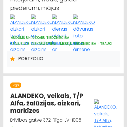
piederumi, mājas
AUDUMU UN AIZKARU TIRDZNIECĪBA
ŽALŪZIJAS, AIZKARU STIEŅI
MĒBEĻU TIRDZNIECĪBA
TRAUKI
MARKĪZES
DIZAINS UN INTERJERS; PRIEKŠMETI UN PAKALPOJUMI
PORTFOLIO
APGAISMES TEHNIKAS TIRDZNIECĪBA
SUVENĪRI, DĀVANAS
PAKLĀJI, PAKLĀJU SERVISS
Rīga
ALANDEKO, veikals, T/P
Alfa, žalūzijas, aizkari,
markīzes
Brīvības gatve 372, Rīga, LV-1006