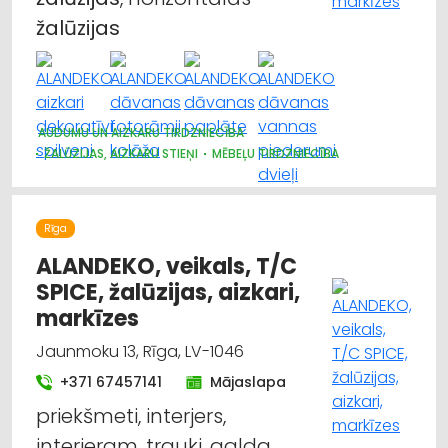
žalūzijas
AUDUMU UN AIZKARU TIRDZNIECĪBA
ŽALŪZIJAS, AIZKARU STIEŅI
MĒBEĻU TIRDZNIECĪBA
DIZAINS UN INTERJERS; PRIEKŠMETI UN PAKALPOJUMI
MARKĪZES
TRAUKI
APGAISMES TEHNIKAS TIRDZNIECĪBA
SUVENĪRI, DĀVANAS
Rīga
ALANDEKO, veikals, T/C
SPICE, žalūzijas, aizkari,
markīzes
Jaunmoku 13, Rīga, LV-1046
+371 67457141
Mājaslapa
priekšmeti, interjers,
interjeram, trauki, galda