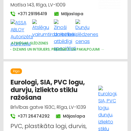
Matīsa 143, Rīga, LV-1009
+371 29196419
Mājaslapa
ATSLĒGAS, SLĒDZENES
DIZAINS UN INTERJERS; PRIEKŠMETI UN PAKALPOJUMI
DURVIS, LOGI
APDARES DARBI
MĒBEĻU FURNITŪRA
ŽALŪZIJAS, AIZKARU STIEŅI
BŪVMATERIĀLU, BŪVKONSTRUKCIJU TIRDZNIECĪBA
Rīga
BŪVMATERIĀLU, BŪVKONSTRUKCIJU VAIRUMTIRDZNIECĪBA
APDARES MATERIĀLI: TIRDZNIECĪBA
Eurologi, SIA, PVC logu,
CELTNIECĪBAS UN REMONTA DARBI
durvju, izliekto stiklu
APDARES MATERIĀLI: GRĪDAS SEGUMI
ražošana
MĒBEĻU RAŽOŠANA, MĒBEĻU SAGATAVES
Brīvības gatve 193C, Rīga, LV-1039
+371 26474292
Mājaslapa
PVC, plastikāta logi, durvis,