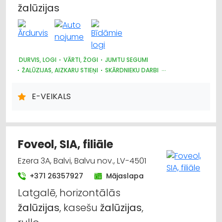
žalūzijas
Jumtu segumi
Dārza tehnika un inventārs
Markīzes
DURVIS, LOGI
VĀRTI, ŽOGI
JUMTU SEGUMI
ŽALŪZIJAS, AIZKARU STIEŅI
SKĀRDNIEKU DARBI
KRĀSNIS UN KAMĪNI
SILTUMAPGĀDE UN SILTUMTĪKLI
Mēbeļu tirdzniecība
DŪMVADI, TO IZGATAVOŠANA, UZSTĀDĪŠANA
E-VEIKALS
METĀLIZSTRĀDĀJUMI
SAIMNIECĪBAS PREČU TIRDZNIECĪBA
Apgaismes tehnikas tirdzniecība
DĀRZA TEHNIKA UN INVENTĀRS
AUTO RIEPU, AUTO DISKU TIRDZNIECĪBA
Foveol, SIA, filiāle
Ezera 3A, Balvi, Balvu nov., LV-4501
+371 26357927
Mājaslapa
Latgalē, horizontālās
žalūzijas
, kasešu
žalūzijas
,