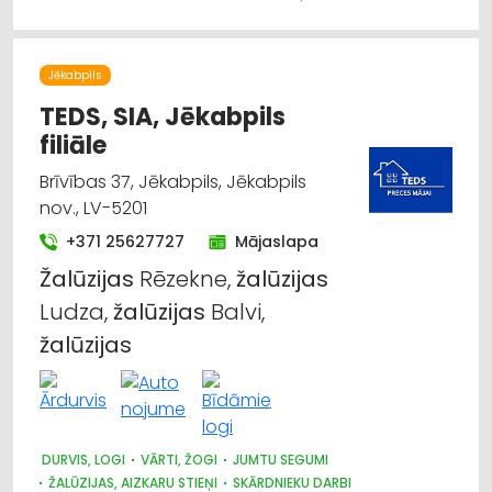
Jēkabpils
TEDS, SIA, Jēkabpils
filiāle
Brīvības 37, Jēkabpils, Jēkabpils
nov., LV-5201
+371 25627727
Mājaslapa
Žalūzijas
Rēzekne,
žalūzijas
Ludza,
žalūzijas
Balvi,
žalūzijas
DURVIS, LOGI
VĀRTI, ŽOGI
JUMTU SEGUMI
ŽALŪZIJAS, AIZKARU STIEŅI
SKĀRDNIEKU DARBI