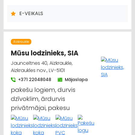
KRĀSNIS UN KAMĪNI
SILTUMAPGĀDE UN SILTUMTĪKLI
DŪMVADI, TO IZGATAVOŠANA, UZSTĀDĪŠANA
E-VEIKALS
METĀLIZSTRĀDĀJUMI
SAIMNIECĪBAS PREČU TIRDZNIECĪBA
DĀRZA TEHNIKA UN INVENTĀRS
AUTO RIEPU, AUTO DISKU TIRDZNIECĪBA
Aizkraukle
Mūsu lodzinieks, SIA
Jaunceltnes 40, Aizkraukle,
Aizkraukles nov., LV-5101
+371 22048048
Mājaslapa
pakešu logiem, durvis
dzīvoklim, ārdurvis
privātmājai, pakesu