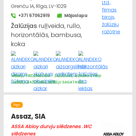
Grenču 1A, Rīga, LV-1029
+371 67062919
Mājaslapa
Žalūzijas
ruļļveida, rullo,
horizontālās, bambusa,
koka
MĒBEĻU TIRDZNIECĪBA
ŽALŪZIJAS, AIZKARU STIEŅI
MĒBEĻU RAŽOŠANA, MĒBEĻU SAGATAVES
AUDUMU UN AIZKARU TIRDZNIECĪBA
DIZAINS UN INTERJERS; PRIEKŠMETI UN PAKALPOJUMI
MARKĪZES
TRAUKI
APGAISMES TEHNIKAS TIRDZNIECĪBA
Rīga
SUVENĪRI, DĀVANAS
Assaz, SIA
ASSA Abloy durvju slēdzenes .WC
slēdzenes