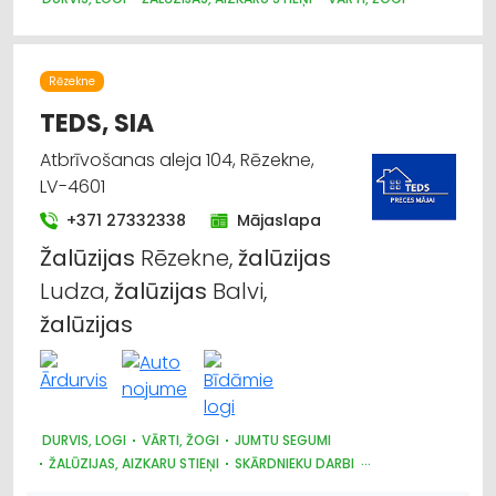
Rēzekne
TEDS, SIA
Atbrīvošanas aleja 104, Rēzekne,
LV-4601
+371 27332338
Mājaslapa
Žalūzijas
Rēzekne,
žalūzijas
Ludza,
žalūzijas
Balvi,
žalūzijas
DURVIS, LOGI
VĀRTI, ŽOGI
JUMTU SEGUMI
ŽALŪZIJAS, AIZKARU STIEŅI
SKĀRDNIEKU DARBI
KRĀSNIS UN KAMĪNI
SILTUMAPGĀDE UN SILTUMTĪKLI