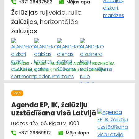
+371 26437582
Mājaslapa
Žalūzijas
ruļļveida, rullo
žalūzijas
, horizontālās
žalūzijas
MARKĪZES
TRAUKI
AUDUMU UN AIZKARU TIRDZNIECĪBA
ŽALŪZIJAS, AIZKARU STIEŅI
MĒBEĻU TIRDZNIECĪBA
DIZAINS UN INTERJERS; PRIEKŠMETI UN PAKALPOJUMI
APGAISMES TEHNIKAS TIRDZNIECĪBA
SUVENĪRI, DĀVANAS
Rīga
Agenda EP, IK, žalūziju
uzstādīšana visā Latvijā
Ludzas 42A-56, Rīga LV-1003
+371 29869912
Mājaslapa