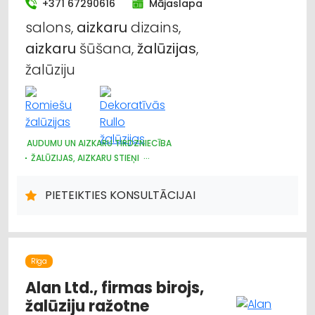
+371 67290616
Mājaslapa
salons,
aizkaru
dizains,
aizkaru
šūšana,
žalūzijas
,
žalūziju
AUDUMU UN AIZKARU TIRDZNIECĪBA
ŽALŪZIJAS, AIZKARU STIEŅI
DIZAINS UN INTERJERS; PRIEKŠMETI UN PAKALPOJUMI
PIETEIKTIES KONSULTĀCIJAI
Rīga
Alan Ltd., firmas birojs,
žalūziju ražotne