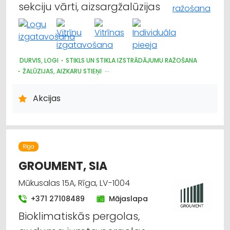
sekciju vārti, aizsargžalūzijas
DURVIS, LOGI
STIKLS UN STIKLA IZSTRĀDĀJUMU RAŽOŠANA
ŽALŪZIJAS, AIZKARU STIEŅI
DIZAINS UN INTERJERS; PRIEKŠMETI UN PAKALPOJUMI
ARHITEKTŪRA, PROJEKTĒŠANA
Akcijas
Rīga
GROUMENT, SIA
Mūkusalas 15A, Rīga, LV-1004
+371 27108489
Mājaslapa
Bioklimatiskās pergolas,