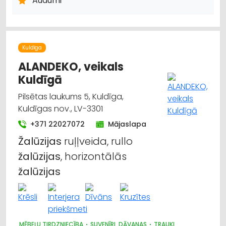
Audumi
ŽALŪZIJAS, AIZKARU STIEŅI
Kuldīga
ALANDEKO, veikals
Kuldīgā
Pilsētas laukums 5, Kuldīga,
Kuldīgas nov., LV-3301
+371 22027072
Mājaslapa
Žalūzijas
ruļļveida, rullo
žalūzijas
, horizontālās
žalūzijas
MĒBEĻU TIRDZNIECĪBA
SUVENĪRI, DĀVANAS
TRAUKI