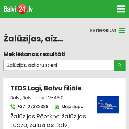
KATEGORIJAS
Žalūzijas, aizkaru stieņi
Meklēšanas rezultāti
Visas nozares
Žalūzijas, aizkaru stieņi
Durvis, logi
TEDS Logi, Balvu filiāle
Dizains un interjers; priekšmeti un pakalpojumi
Balvi, Balvu nov. LV-4501
+371 27332338
Mājaslapa
Audumu un aizkaru tirdzniecība
Žalūzijas
Rēzekne,
žalūzijas
Vārti, žogi
Ludza,
žalūzijas
Balvi,