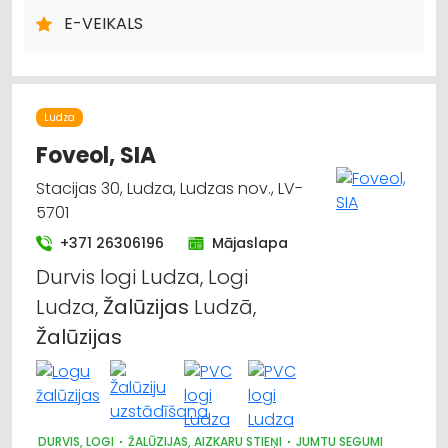
DŪMVADI, TO IZGATAVOŠANA, UZSTĀDĪŠANA
E-VEIKALS
METĀLIZSTRĀDĀJUMI
SAIMNIECĪBAS PREČU TIRDZNIECĪBA
DĀRZA TEHNIKA UN INVENTĀRS
Ludza
Foveol, SIA
Stacijas 30, Ludza, Ludzas nov., LV-
5701
+371 26306196
Mājaslapa
Durvis logi Ludza, Logi
Ludza,
Žalūzijas
Ludzā,
Žalūzijas
DURVIS, LOGI
ŽALŪZIJAS, AIZKARU STIEŅI
JUMTU SEGUMI