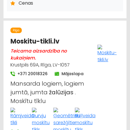
Cenas
Rīga
Moskitu-tikli.lv
Teicama aizsardzība no
kukaiņiem.
Krustpils 69A, Rīga, LV-1057
+371 20018326
Mājaslapa
Mansarda logiem, logiem
jumtā, jumta
žalūzijas
.
Moskītu tīklu