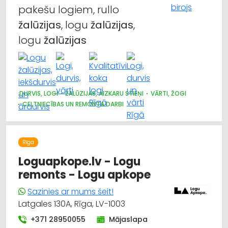
pakešu logiem, rullo
žalūzijas
, logu
žalūzijas
,
logu
žalūzijas
DURVIS, LOGI
ŽALŪZIJAS, AIZKARU STIEŅI
VĀRTI, ŽOGI
CELTNIECĪBAS UN REMONTA DARBI
Rīga
Loguapkope.lv - Logu
remonts - Logu apkope
Sazinies ar mums šeit!
Latgales 130A, Rīga, LV-1003
+371 28950055
Mājaslapa