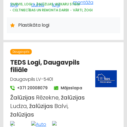
DURVIS, LOGI
ŽALŪZIJAS, AIZKARU STIEŅI
CELTNIECĪBAS UN REMONTA DARBI
VĀRTI, ŽOGI
Plastikāta logi
Daugavpils
TEDS Logi, Daugavpils
filiāle
Daugavpils LV-5401
+371 20008079
Mājaslapa
Žalūzijas
Rēzekne,
žalūzijas
Ludza,
žalūzijas
Balvi,
žalūzijas