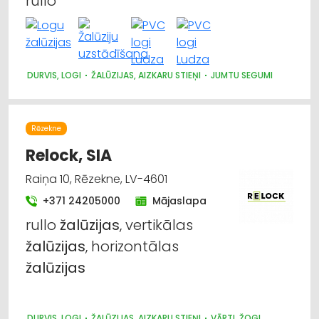
rullo
DURVIS, LOGI
ŽALŪZIJAS, AIZKARU STIEŅI
JUMTU SEGUMI
Rēzekne
Relock, SIA
Raiņa 10, Rēzekne, LV-4601
+371 24205000
Mājaslapa
rullo
žalūzijas
, vertikālas
žalūzijas
, horizontālas
žalūzijas
DURVIS, LOGI
ŽALŪZIJAS, AIZKARU STIEŅI
VĀRTI, ŽOGI