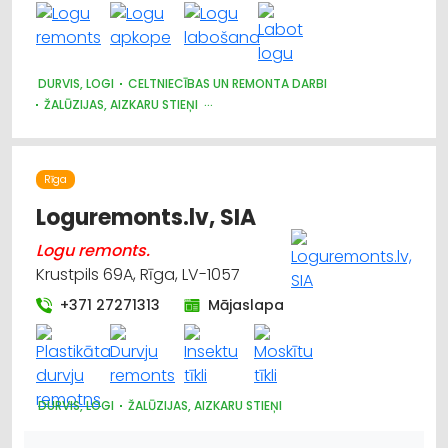
DURVIS, LOGI
CELTNIECĪBAS UN REMONTA DARBI
ŽALŪZIJAS, AIZKARU STIEŅI
DIZAINS UN INTERJERS; PRIEKŠMETI UN PAKALPOJUMI
APDARES DARBI
MĒBEĻU FURNITŪRA
BŪVMATERIĀLU, BŪVKONSTRUKCIJU TIRDZNIECĪBA
Rīga
BŪVMATERIĀLU, BŪVKONSTRUKCIJU VAIRUMTIRDZNIECĪBA
APDARES MATERIĀLI: TIRDZNIECĪBA
ATSLĒGAS, SLĒDZENES
Loguremonts.lv, SIA
Logu remonts.
Krustpils 69A, Rīga, LV-1057
+371 27271313
Mājaslapa
DURVIS, LOGI
ŽALŪZIJAS, AIZKARU STIEŅI