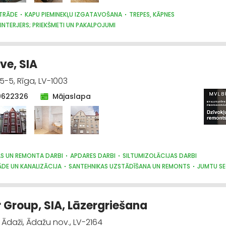
TRĀDE
KAPU PIEMINEKĻU IZGATAVOŠANA
TREPES, KĀPNES
 INTERJERS; PRIEKŠMETI UN PAKALPOJUMI
e, SIA
5-5, Rīga, LV-1003
0622326
Mājaslapa
AS UN REMONTA DARBI
APDARES DARBI
SILTUMIZOLĀCIJAS DARBI
DE UN KANALIZĀCIJA
SANTEHNIKAS UZSTĀDĪŠANA UN REMONTS
JUMTU S
IJA
BŪVUZRAUDZĪBA, BŪVVALDES
LABIEKĀRTOŠANA, APZAĻUMOŠANA
DARBI
TREPES, KĀPNES
CEĻU UN TILTU BŪVE, UZTURĒŠANA
NTĀŽA, ELEKTROINSTALĀCIJA
BŪVMATERIĀLU, BŪVKONSTRUKCIJU TIRDZNIE
 Group, SIA, Lāzergriešana
ĀLU, BŪVKONSTRUKCIJU RAŽOŠANA
ĀLU, BŪVKONSTRUKCIJU VAIRUMTIRDZNIECĪBA
 Ādaži, Ādažu nov., LV-2164