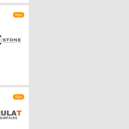
Rīga
A
Rīga