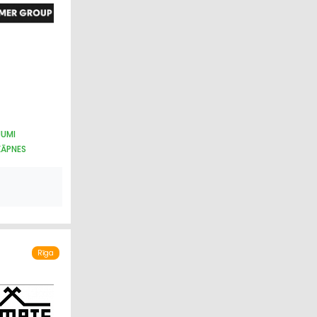
JUMI
KĀPNES
Rīga