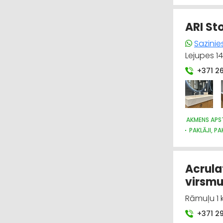
UZKOPŠANAS
ARI St
Sazinie
Lejupes 14
+371 2
AKMENS APS
PAKLĀJI, PA
DIZAINS UN
APDARES MA
Acrula
virsmu
Rāmuļu 1 k
+371 2