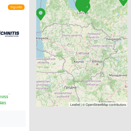
Sigulda
RVISS
TĀRS
Leaflet
| ©
OpenStreetMap
contributors
OŠANA
I
KĀPNES