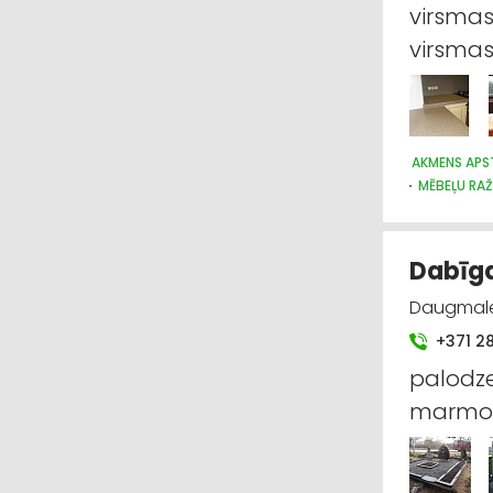
virsmas
virsma
AKMENS APS
MĒBEĻU RA
Dabīga
Daugmale 
+371 2
palodze
marmor