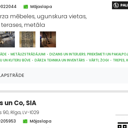
0022044
Mājaslapa
ārza mēbeles, ugunskura vietas,
terases, metāla
RĀDE
METĀLIZSTRĀDĀJUMI
DIZAINS UN INTERJERS; PRIEKŠMETI UN PAKALPO
VU UN KUTERU BŪVE
DĀRZA TEHNIKA UN INVENTĀRS
VĀRTI, ŽOGI
TREPES, 
IJA
PĀRTIKAS RŪPNIECĪBAS IEKĀRTAS
MAŠĪNBŪVE
ECĪBAS TEHNIKAS UN TRAKTORTEHNIKAS REZERVES DAĻAS
LAPSTRĀDE
 un Co, SIA
90, Rīga, LV-1029
9205953
Mājaslapa