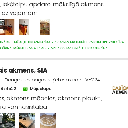
, iekštelpu apdare, mākslīgā akmens
s dzīvojamām
TRĀDE
MĒBEĻU TIRDZNIECĪBA
APDARES MATERIĀLI: VAIRUMTIRDZNIECĪBA
ŽOŠANA, MĒBEĻU SAGATAVES
APDARES MATERIĀLI: TIRDZNIECĪBA
is akmens, SIA
, Daugmales pagasts, Ķekavas nov., LV-2124
8874522
Mājaslapa
s, akmens mēbeles, akmens plaukti,
a vannasistaba