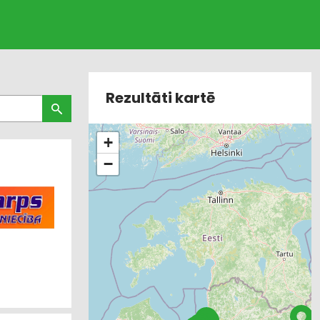
Rezultāti kartē
+
−