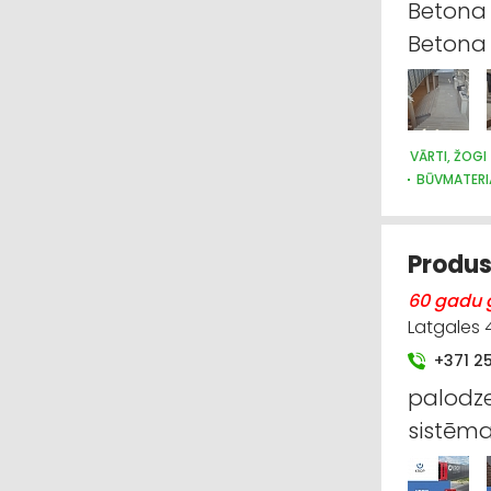
Betona p
Beton
VĀRTI, ŽOGI
BŪVMATERI
Produs
60 gadu g
Latgales 
+371 2
palodz
sistēma