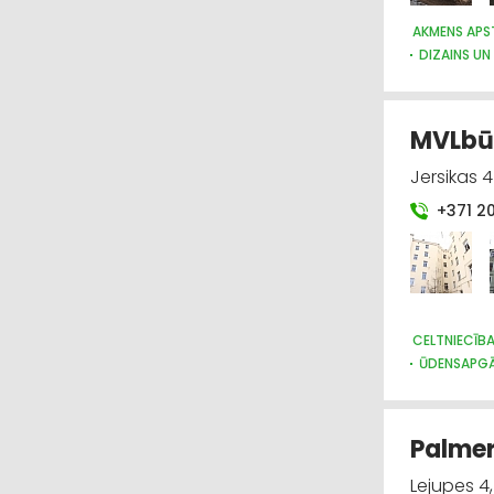
AKMENS APS
DIZAINS UN
MVLbūv
Jersikas 4
+371 2
CELTNIECĪB
ŪDENSAPGĀ
RESTAURĀC
GALDNIEKU 
ELEKTROMO
Palmer
BŪVMATERI
BŪVMATERI
Lejupes 4,