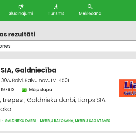
Sludinājumi
Tūrisms
Meklēšana
s rezultāti
, SIA, Galdniecība
0A, Balvi, Balvu nov., LV-4501
9197612
Mājaslapa
,
trepes
; Galdnieku darbi, Liarps SIA.
koka
I
GALDNIEKU DARBI
MĒBEĻU RAŽOŠANA, MĒBEĻU SAGATAVES