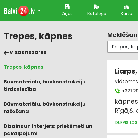
Ziņas
Katalogs
Karte
Trepes, kāpnes
Meklēšana
Visas nozares
Trepes, kāpnes
Liarps
Vidzemes 3
Būvmateriālu, būvkonstrukciju
tirdzniecība
+371 2
kāpnes
Būvmateriālu, būvkonstrukciju
Rīgā,& 
ražošana
DURVIS, LOG
Dizains un interjers; priekšmeti un
pakalpojumi