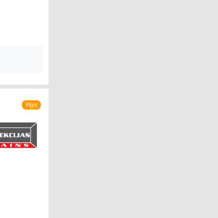
TĀDĪŠANA
Rīga