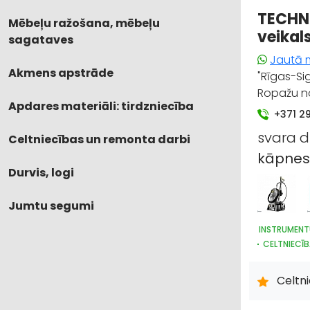
TECHNI
Mēbeļu ražošana, mēbeļu
veikal
sagataves
Jautā 
Akmens apstrāde
"Rīgas-Si
Ropažu no
Apdares materiāli: tirdzniecība
+371 2
svara d
Celtniecības un remonta darbi
kāpnes
Durvis, logi
Jumtu segumi
INSTRUMENT
CELTNIECĪB
IEKRAUŠANA
DZINĒJI, M
Celtn
METĀLAPST
HIDRAULISK