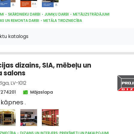
MI
SKĀRDNIEKU DARBI
JUMIĶU DARBI
METĀLIZSTRĀDĀJUMI
BAS UN REMONTA DARBI
METĀLA TIRDZNIECĪBA
ĀLU, BŪVKONSTRUKCIJU TIRDZNIECĪBA
DŪMVADI, TO IZGATAVOŠANA, UZS
GI
ktu katalogs
cijas dizains, SIA, mēbeļu un
a salons
īga, LV-1012
7274201
Mājaslapa
,
kāpnes
.
ZNIECĪBA
DIZAINS UN INTERJERS; PRIEKŠMETI UN PAKALPOJUMI