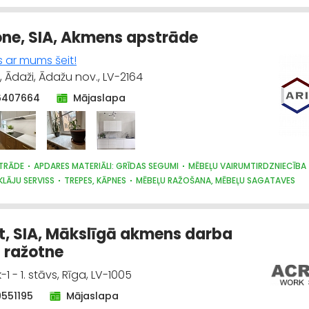
 LĪDZEKĻI UN TEHNIKA, PROFESIONĀLĀ
one, SIA, Akmens apstrāde
s ar mums šeit!
, Ādaži, Ādažu nov., LV-2164
6407664
Mājaslapa
TRĀDE
APDARES MATERIĀLI: GRĪDAS SEGUMI
MĒBEĻU VAIRUMTIRDZNIECĪBA
KLĀJU SERVISS
TREPES, KĀPNES
MĒBEĻU RAŽOŠANA, MĒBEĻU SAGATAVES
 INTERJERS; PRIEKŠMETI UN PAKALPOJUMI
MĒBEĻU TIRDZNIECĪBA
TERIĀLI: TIRDZNIECĪBA
KRĀSNIS UN KAMĪNI
APDARES MATERIĀLI: RAŽOŠAN
t, SIA, Mākslīgā akmens darba
 ražotne
-1 - 1. stāvs, Rīga, LV-1005
9551195
Mājaslapa