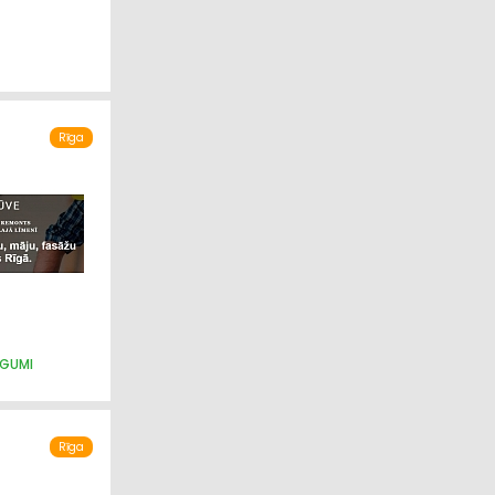
Rīga
EGUMI
CĪBA
Rīga