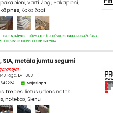
akāpieni, Vārti, Žogi, Pakāpieni,
a
kāpnes
, Koka žogi
TREPES, KĀPNES
BŪVMATERIĀLU, BŪVKONSTRUKCIJU RAŽOŠANA
ĀLU, BŪVKONSTRUKCIJU TIRDZNIECĪBA
, SIA, metāla jumtu segumi
arantija!
443, Rīga, LV-1063
5542224
Mājaslapa
es,
trepes
, lietus ūdens notek
s, notekas, Sienu