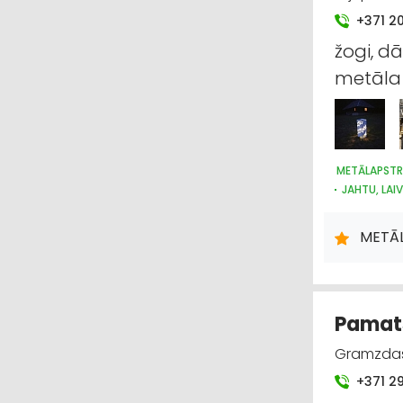
+371 2
žogi, d
metāla 
METĀLAPST
JAHTU, LAI
RESTAURĀC
LAUKSAIMNI
METĀ
Pamats
Gramzdas 
+371 2