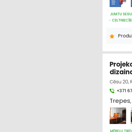
JUMTU SEGU
CELTNIECĪ
BŪVMATERI
DURVIS, LO
Produ
Projek
dizain
Cēsu 20, R
+371 6
Trepes
MĒBEĻU TIRD