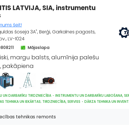
TIS LATVIJA, SIA, instrumentu
s
mums šeit!
guldas šoseja 3A", Berģi, Garkalnes pagasts,
v., LV-1024
9808211
Mājaslapa
iski, margu balsts, alumīnija palešu
, pakāpiena
U UN DARBARĪKU TIRDZNIECĪBA
INSTRUMENTU UN DARBARĪKU LABOŠANA, SE
AS TEHNIKA UN IEKĀRTAS; TIRDZNIECĪBA, SERVISS
DĀRZA TEHNIKA UN INVEN
S UN IZKRAUŠANAS TEHNIKA
SŪKŅI, PUMPJI, VĀRSTI, VENTIĻI
OTORI, TO REMONTS
ELEKTROTEHNISKO IEKĀRTU UN ELEKTROMATERIĀLU LAB
iecības tehnikas remonts
RĀDES IEKĀRTAS UN INSTRUMENTI
KOKAPSTRĀDES IEKĀRTAS UN INSTRUMENT
ĀS UN PNEIMATISKĀS IERĪCES
LABIEKĀRTOŠANA, APZAĻUMOŠANA
TREPES, 