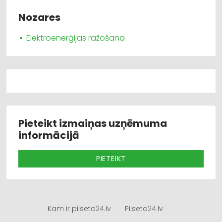
Nozares
Elektroenerģijas ražošana
Pieteikt izmaiņas uzņēmuma
informācijā
PIETEIKT
Kam ir pilseta24.lv
Pilseta24.lv