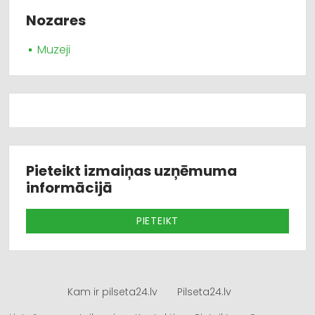
Nozares
Muzeji
Pieteikt izmaiņas uzņēmuma
informācijā
PIETEIKT
Kam ir pilseta24.lv
Pilseta24.lv