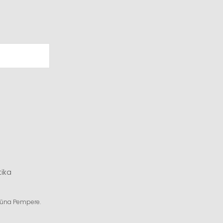
tika
ngūna Pempere.