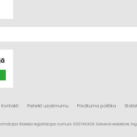
jā
Kontakti
Pieteikt uzņēmumu
Privātuma politika
Statis
informācijas līdzekļa reģistrācijas numurs: 000740426. Galvenā redaktore: I