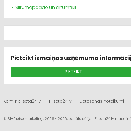
Siltumapgāde un siltumtīkli
Pieteikt izmaiņas uzņēmuma informāci
PIETEIKT
Kam ir pilseta24.lv
Pilseta24.lv
Lietošanas noteikumi
© SIA "heise marketing", 2006 - 2026, portālu sērijas Pilseta24.lv masu 