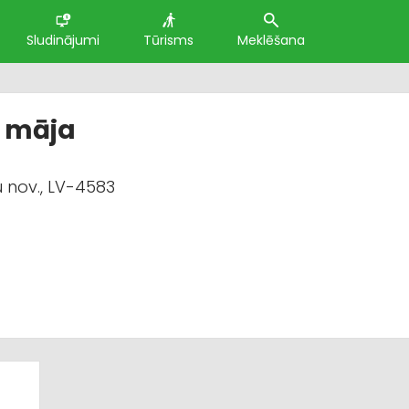
Sludinājumi
Tūrisms
Meklēšana
u māja
u nov., LV-4583