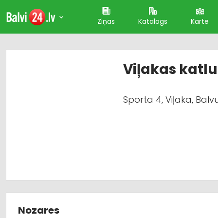
Ziņas
Katalogs
Karte
Viļakas katl
Sporta 4, Viļaka, Balv
Nozares