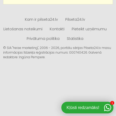
Kam ir pilseta24.lv
Pilseta24.lv
Lietošanas noteikumi
Kontakti
Pieteikt uzņēmumu
Privātuma politika
Statistika
© SIA "heise marketing", 2006 - 2026, portālu sērijas Pilseta24.lv masu
informācijas līdzekļa reģistrācijas numurs: 000740426. Galvenā
redaktore: Ingūna Pempere.
1
Kļūsti redzamāks!