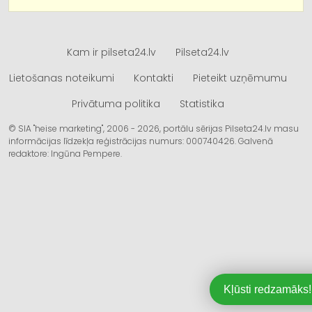
Kam ir pilseta24.lv
Pilseta24.lv
Lietošanas noteikumi
Kontakti
Pieteikt uzņēmumu
Privātuma politika
Statistika
© SIA "heise marketing", 2006 - 2026, portālu sērijas Pilseta24.lv masu
informācijas līdzekļa reģistrācijas numurs: 000740426. Galvenā
redaktore: Ingūna Pempere.
Kļūsti redzamāks