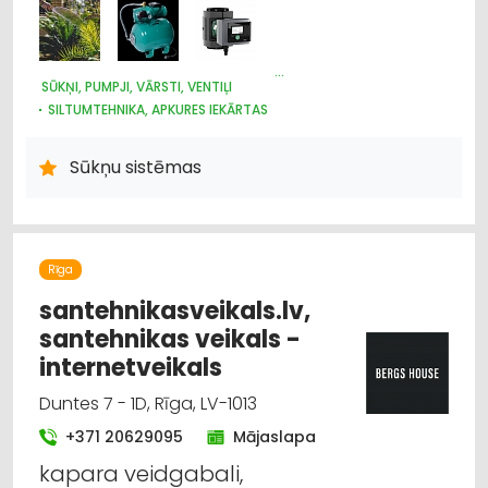
Sūkņi, pumpji, vārsti, ventiļi
Ūdensapgāde un kanalizācija
SŪKŅI, PUMPJI, VĀRSTI, VENTIĻI
SILTUMTEHNIKA, APKURES IEKĀRTAS
Celtniecības un remonta darbi
ŪDENSAPGĀDE UN KANALIZĀCIJA
SILTUMAPGĀDE UN SILTUMTĪKLI
Sūkņu sistēmas
Hidrauliskās un pneimatiskās ierīces
Dārza tehnika un inventārs
Rīga
santehnikasveikals.lv,
santehnikas veikals -
internetveikals
Duntes 7 - 1D, Rīga, LV-1013
+371 20629095
Mājaslapa
kapara veidgabali,