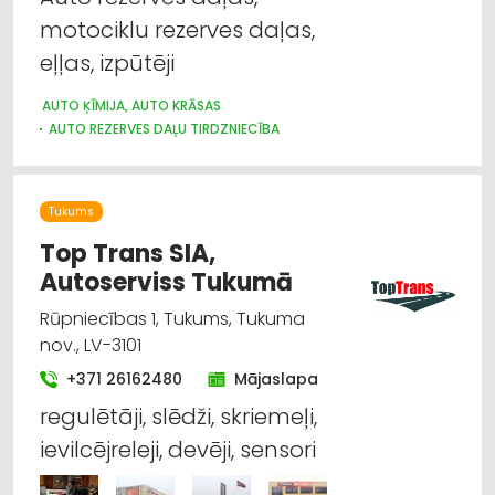
motociklu rezerves daļas,
eļļas, izpūtēji
AUTO ĶĪMIJA, AUTO KRĀSAS
AUTO REZERVES DAĻU TIRDZNIECĪBA
AUTO RIEPU, AUTO DISKU TIRDZNIECĪBA
Tukums
Top Trans SIA,
Autoserviss Tukumā
Rūpniecības 1, Tukums, Tukuma
nov., LV-3101
+371 26162480
Mājaslapa
regulētāji, slēdži, skriemeļi,
ievilcējreleji, devēji, sensori