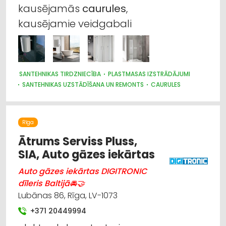
kausējamās
caurules
,
kausējamie veidgabali
SANTEHNIKAS TIRDZNIECĪBA
PLASTMASAS IZSTRĀDĀJUMI
SANTEHNIKAS UZSTĀDĪŠANA UN REMONTS
CAURULES
SANTEHNIKAS VAIRUMTIRDZNIECĪBA
SILTUMAPGĀDE UN SILTUMTĪKLI
BŪVMATERIĀLU, BŪVKONSTRUKCIJU TIRDZNIECĪBA
Rīga
SŪKŅI, PUMPJI, VĀRSTI, VENTIĻI
MĒBEĻU TIRDZNIECĪBA
SILTUMTEHNIKA, APKURES IEKĀRTAS
Ātrums Serviss Pluss,
CELTNIECĪBAS UN REMONTA DARBI
SIA, Auto gāzes iekārtas
INTERNETVEIKALI, E-KOMERCIJA
Auto gāzes iekārtas DIGITRONIC
dīleris Baltijā🚘🤝
Lubānas 86, Rīga, LV-1073
+371 20449994