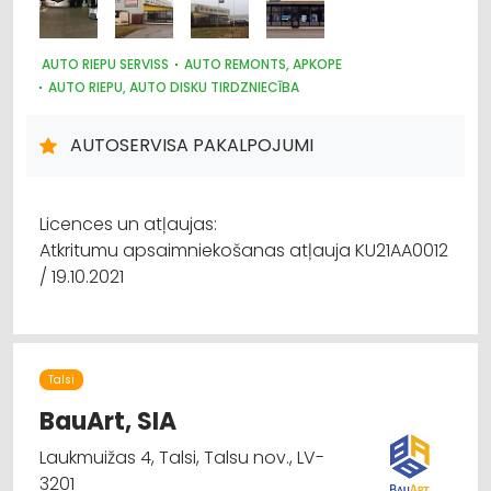
AUTO RIEPU SERVISS
AUTO REMONTS, APKOPE
AUTO RIEPU, AUTO DISKU TIRDZNIECĪBA
KRAVU PĀRVADĀJUMI: AUTO
LOĢISTIKA
AUTOSERVISA PAKALPOJUMI
Licences un atļaujas:
Atkritumu apsaimniekošanas atļauja KU21AA0012
/ 19.10.2021
Talsi
BauArt, SIA
Laukmuižas 4, Talsi, Talsu nov., LV-
3201