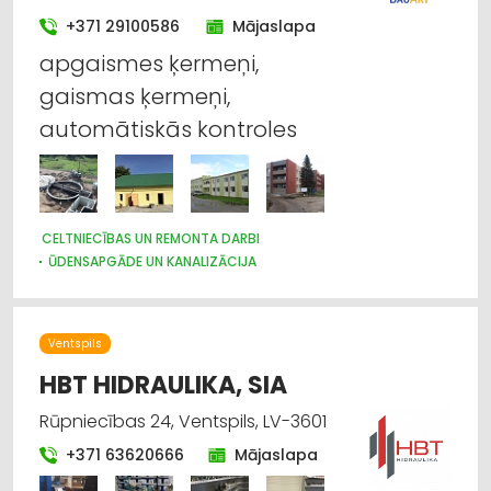
+371 29100586
Mājaslapa
apgaismes ķermeņi,
gaismas ķermeņi,
automātiskās kontroles
CELTNIECĪBAS UN REMONTA DARBI
ŪDENSAPGĀDE UN KANALIZĀCIJA
KRAVU PĀRVADĀJUMI: AUTO
Ventspils
HBT HIDRAULIKA, SIA
Rūpniecības 24, Ventspils, LV-3601
+371 63620666
Mājaslapa