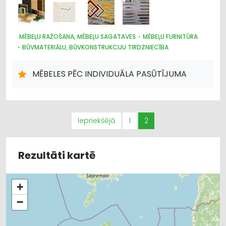
MĒBEĻU RAŽOŠANA, MĒBEĻU SAGATAVES
MĒBEĻU FURNITŪRA
BŪVMATERIĀLU, BŪVKONSTRUKCIJU TIRDZNIECĪBA
MĒBELES PĒC INDIVIDUĀLA PASŪTĪJUMA
Iepriekšējā
1
2
Rezultāti kartē
+
−