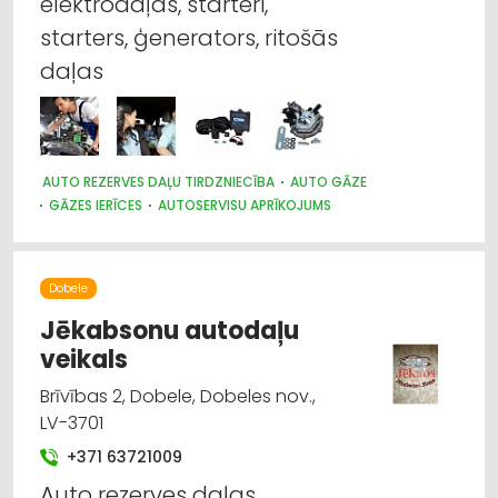
elektrodaļas, starteri,
starters, ģenerators, ritošās
daļas
AUTO REZERVES DAĻU TIRDZNIECĪBA
AUTO GĀZE
GĀZES IERĪCES
AUTOSERVISU APRĪKOJUMS
AUTO PAPILDIERĪCES UN AKSESUĀRI; NAVIGĀCIJAS SISTĒMAS
AUTO REMONTS, APKOPE
AUTO REZERVES DAĻU VAIRUMTIRDZNIECĪBA
Dobele
Jēkabsonu autodaļu
veikals
Brīvības 2, Dobele, Dobeles nov.,
LV-3701
+371 63721009
Auto rezerves daļas,