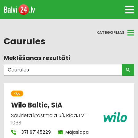
KATEGORIJAS
Caurules
Meklēšanas rezultāti
Visas nozares
Metālizstrādājumi
Būvmateriālu, būvkonstrukciju tirdzniecība
Rīga
Caurules
Wilo Baltic, SIA
Saulrieta krastmala 53, Rīga, LV-
Metālapstrāde
1063
Siltumapgāde un siltumtīkli
+371 67145229
Mājaslapa