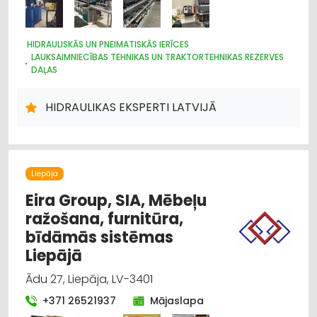
HIDRAULISKĀS UN PNEIMATISKĀS IERĪCES
LAUKSAIMNIECĪBAS TEHNIKAS UN TRAKTORTEHNIKAS REZERVES
DAĻAS
RŪPNIECISKĀS IEKĀRTAS, AUTOMATIZĀCIJA
CAURULES
METĀLAPSTRĀDE
METĀLIZSTRĀDĀJUMI
MAŠĪNBŪVE
HIDRAULIKAS EKSPERTI LATVIJĀ
ELEKTRONISKĀS IERĪCES, KOMPONENTES
Liepāja
Eira Group, SIA, Mēbeļu
ražošana, furnitūra,
bīdāmās sistēmas
Liepājā
Ādu 27, Liepāja, LV-3401
+371 26521937
Mājaslapa