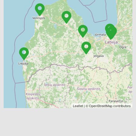
Leaflet
| ©
OpenStreetMap
contributors