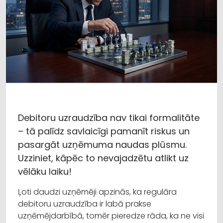
Debitoru uzraudzība nav tikai formalitāte
– tā palīdz savlaicīgi pamanīt riskus un
pasargāt uzņēmuma naudas plūsmu.
Uzziniet, kāpēc to nevajadzētu atlikt uz
vēlāku laiku!
Ļoti daudzi uzņēmēji apzinās, ka regulāra
debitoru uzraudzība ir labā prakse
uzņēmējdarbībā, tomēr pieredze rāda, ka ne visi