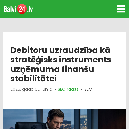
Debitoru uzraudzība kā
stratēģisks instruments
uzņēmuma finanšu
stabilitātei
2026. gada 02. jūnijā
SEO raksts
SEO