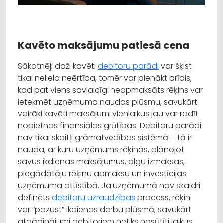
Kavēto maksājumu patiesā cena
Sākotnēji daži kavēti
debitoru parādi
var šķist
tikai neliela neērtība, tomēr var pienākt brīdis,
kad pat viens savlaicīgi neapmaksāts rēķins var
ietekmēt uzņēmuma naudas plūsmu, savukārt
vairāki kavēti maksājumi vienlaikus jau var radīt
nopietnas finansiālas grūtības. Debitoru parādi
nav tikai skaitļi grāmatvedības sistēmā – tā ir
nauda, ar kuru uzņēmums rēķinās, plānojot
savus ikdienas maksājumus, algu izmaksas,
piegādātāju rēķinu apmaksu un investīcijas
uzņēmuma attīstībā. Ja uzņēmumā nav skaidri
definēts
debitoru uzraudzības
process, rēķini
var “pazust” ikdienas darbu plūsmā, savukārt
atgādinājumi debitoriem netiks nosūtīti laikus,