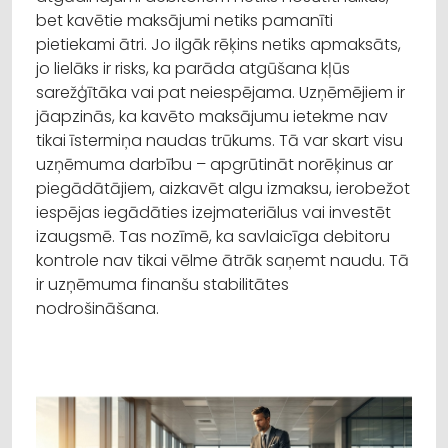
bet kavētie maksājumi netiks pamanīti
pietiekami ātri. Jo ilgāk rēķins netiks apmaksāts,
jo lielāks ir risks, ka parāda atgūšana kļūs
sarežģītāka vai pat neiespējama. Uzņēmējiem ir
jāapzinās, ka kavēto maksājumu ietekme nav
tikai īstermiņa naudas trūkums. Tā var skart visu
uzņēmuma darbību – apgrūtināt norēķinus ar
piegādātājiem, aizkavēt algu izmaksu, ierobežot
iespējas iegādāties izejmateriālus vai investēt
izaugsmē. Tas nozīmē, ka savlaicīga debitoru
kontrole nav tikai vēlme ātrāk saņemt naudu. Tā
ir uzņēmuma finanšu stabilitātes
nodrošināšana.