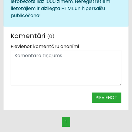
ierobežots līdz 1000 zīmēm. Nereģistrētiem
lietotājiem ir aizliegta HTML un hipersaišu
publicēšana!
Komentāri
(0)
Pievienot komentāru anonīmi
PIEVIENOT
1