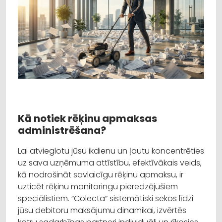
Kā notiek rēķinu apmaksas
administrēšana?
Lai atvieglotu jūsu ikdienu un ļautu koncentrēties
uz sava uzņēmuma attīstību, efektīvākais veids,
kā nodrošināt savlaicīgu rēķinu apmaksu, ir
uzticēt rēķinu monitoringu pieredzējušiem
speciālistiem. “Colecta” sistemātiski sekos līdzi
jūsu debitoru maksājumu dinamikai, izvērtēs