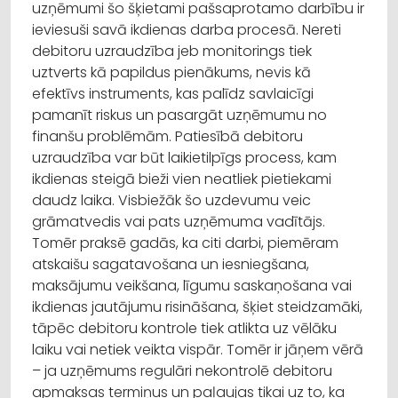
uzņēmumi šo šķietami pašsaprotamo darbību ir
ieviesuši savā ikdienas darba procesā. Nereti
debitoru uzraudzība jeb monitorings tiek
uztverts kā papildus pienākums, nevis kā
efektīvs instruments, kas palīdz savlaicīgi
pamanīt riskus un pasargāt uzņēmumu no
finanšu problēmām. Patiesībā debitoru
uzraudzība var būt laikietilpīgs process, kam
ikdienas steigā bieži vien neatliek pietiekami
daudz laika. Visbiežāk šo uzdevumu veic
grāmatvedis vai pats uzņēmuma vadītājs.
Tomēr praksē gadās, ka citi darbi, piemēram
atskaišu sagatavošana un iesniegšana,
maksājumu veikšana, līgumu saskaņošana vai
ikdienas jautājumu risināšana, šķiet steidzamāki,
tāpēc debitoru kontrole tiek atlikta uz vēlāku
laiku vai netiek veikta vispār. Tomēr ir jāņem vērā
– ja uzņēmums regulāri nekontrolē debitoru
apmaksas termiņus un paļaujas tikai uz to, ka