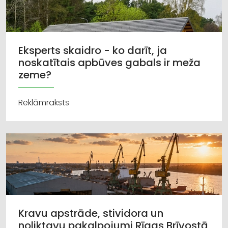
Eksperts skaidro - ko darīt, ja
noskatītais apbūves gabals ir meža
zeme?
Reklāmraksts
Kravu apstrāde, stividora un
noliktavu pakalpojumi Rīgas Brīvostā