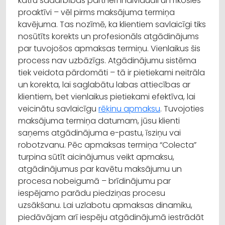
katru sadarbības partneri individuāli un rīkosies
proaktīvi – vēl pirms maksājuma termiņa
kavējuma. Tas nozīmē, ka klientiem savlaicīgi tiks
nosūtīts korekts un profesionāls atgādinājums
par tuvojošos apmaksas termiņu. Vienlaikus šis
process nav uzbāzīgs. Atgādinājumu sistēma
tiek veidota pārdomāti – tā ir pietiekami neitrāla
un korekta, lai saglabātu labas attiecības ar
klientiem, bet vienlaikus pietiekami efektīva, lai
veicinātu savlaicīgu
rēķinu apmaksu
. Tuvojoties
maksājuma termiņa datumam, jūsu klienti
saņems atgādinājuma e-pastu, īsziņu vai
robotzvanu. Pēc apmaksas termiņa “Colecta”
turpina sūtīt aicinājumus veikt apmaksu,
atgādinājumus par kavētu maksājumu un
procesa nobeigumā – brīdinājumu par
iespējamo parādu piedziņas procesu
uzsākšanu. Lai uzlabotu apmaksas dinamiku,
piedāvājam arī iespēju atgādinājumā iestrādāt