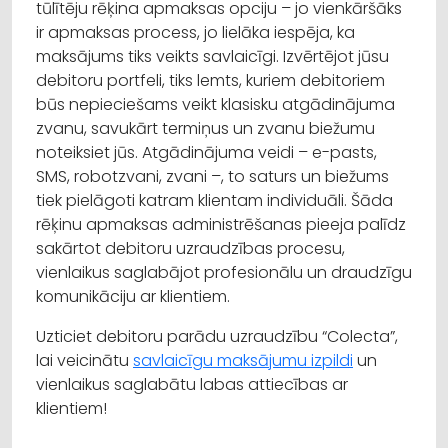
tūlītēju rēķina apmaksas opciju – jo vienkāršāks
ir apmaksas process, jo lielāka iespēja, ka
maksājums tiks veikts savlaicīgi. Izvērtējot jūsu
debitoru portfeli, tiks lemts, kuriem debitoriem
būs nepieciešams veikt klasisku atgādinājuma
zvanu, savukārt termiņus un zvanu biežumu
noteiksiet jūs. Atgādinājuma veidi – e-pasts,
SMS, robotzvani, zvani –, to saturs un biežums
tiek pielāgoti katram klientam individuāli. Šāda
rēķinu apmaksas administrēšanas pieeja palīdz
sakārtot debitoru uzraudzības procesu,
vienlaikus saglabājot profesionālu un draudzīgu
komunikāciju ar klientiem.
Uzticiet debitoru parādu uzraudzību “Colecta”,
lai veicinātu
savlaicīgu maksājumu izpildi
un
vienlaikus saglabātu labas attiecības ar
klientiem!