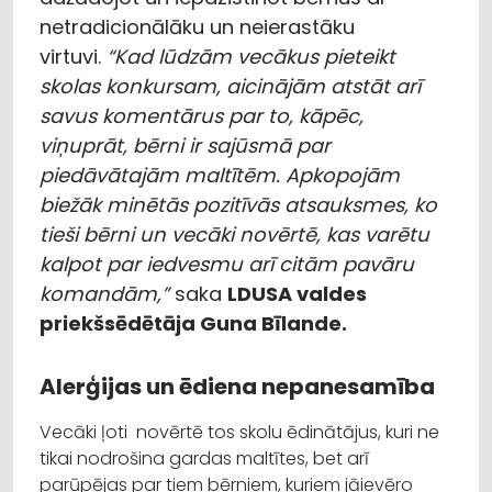
netradicionālāku un neierastāku
virtuvi.
“Kad lūdzām vecākus pieteikt
skolas konkursam, aicinājām atstāt arī
savus komentārus par to, kāpēc,
viņuprāt, bērni ir sajūsmā par
piedāvātajām maltītēm. Apkopojām
biežāk minētās pozitīvās atsauksmes, ko
tieši bērni un vecāki novērtē, kas varētu
kalpot par iedvesmu arī citām pavāru
komandām,”
saka
LDUSA valdes
priekšsēdētāja Guna Bīlande.
Alerģijas un ēdiena nepanesamība
Vecāki ļoti novērtē tos skolu ēdinātājus, kuri ne
tikai nodrošina gardas maltītes, bet arī
parūpējas par tiem bērniem, kuriem jāievēro