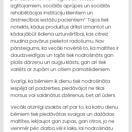
izglītojamiem, sociālās aprūpes un sociālās
rehabilitācijas institūciju klientiem un
ārstniecības iestāžu pacientiem”. Tajos tiek
noteikts, kādus produktus drīkst izmantot un
kādai jābūt ēdiena uzturvērtībai, kas citreiz
mudina pavārus pielietot radošumu. Nav
pārsteigums, ka vecāki novērtē to, ka maltītes ir
daudzveidīgas un tajās tiek nodrošināts gan
plašs dārzeņu un augļu klāsts, gan arī tiek
variēts ar zupām un citiem pamatēdieniem.
Svarīgi, ka bērniem ik dienu tiek nodrošināta
iespēja arī padzerties, piedāvājot ne tikai
morsus vai saldinātus dzērienus, bet arī ūdeni.
Vecāki atzinīgi izsakās arī par to, ka katru dienu
bērniem tiek piedāvātas svaigas un dažādas
maltītes, iekļaujot gan zupas, gan otros, jo ne
vienmēr pēc darba vēl ir laiks, lai nodrošinātu