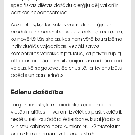
specifiskas diētas dažādu alerģiju dēļ vai arī ir
pārtikas nepanesamība.
Apzinoties, kādas sekas var radīt alerģija un
produktu nepanesība, vecāki anketās norādīja,
ka novērtē tās skolas, kas ņem vērā katra bērna
individuālās vajadzības. Vecāki savos
komentāros vairākkārt pauduši, ka pavāri rūpīgi
attiecas pret šādām situācijām un radoši atrod
veidus, kā sagatavot ēdienus tā, lai ikviens būtu
paēdis un apmierināts.
Ēdienu dažādība
Lai gan ierasts, ka sabiedriskās ēdināšanas
vietās maltītes varam izvēlēties paši, skolās ik
nedēļu tiek izstrādāta ēdienkarte, kurai jāatbilst
Ministru kabineta noteikumiem Nr. 172 “Noteikumi
par uztura normām izglītības iestāžu