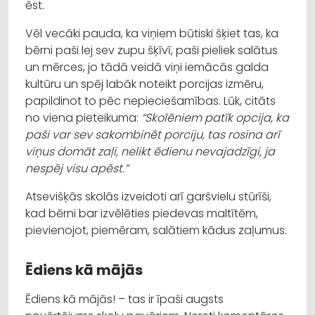
ēst.
Vēl vecāki pauda, ka viņiem būtiski šķiet tas, ka
bērni paši lej sev zupu šķīvī, paši pieliek salātus
un mērces, jo tādā veidā viņi iemācās galda
kultūru un spēj labāk noteikt porcijas izmēru,
papildinot to pēc nepieciešamības. Lūk, citāts
no viena pieteikuma:
“Skolēniem patīk opcija, ka
paši var sev sakombinēt porciju, tas rosina arī
viņus domāt zaļi, nelikt ēdienu nevajadzīgi, ja
nespēj visu apēst.”
Atsevišķās skolās izveidoti arī garšvielu stūrīši,
kad bērni bar izvēlēties piedevas maltītēm,
pievienojot, piemēram, salātiem kādus zaļumus.
Ēdiens kā mājās
Ēdiens kā mājās! – tas ir īpaši augsts