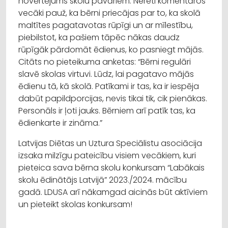
novērtējums skolu pavāriem. Nereti komentāros
vecāki pauž, ka bērni priecājas par to, ka skolā
maltītes pagatavotas rūpīgi un ar mīlestību,
piebilstot, ka pašiem tāpēc nākas daudz
rūpīgāk pārdomāt ēdienus, ko pasniegt mājās.
Citāts no pieteikuma anketas: “Bērni regulāri
slavē skolas virtuvi. Lūdz, lai pagatavo mājās
ēdienu tā, kā skolā. Patīkami ir tas, ka ir iespēja
dabūt papildporcijas, nevis tikai tik, cik pienākas.
Personāls ir ļoti jauks. Bērniem arī patīk tas, ka
ēdienkarte ir zināma.”
Latvijas Diētas un Uztura Speciālistu asociācija
izsaka milzīgu pateicību visiem vecākiem, kuri
pieteica sava bērna skolu konkursam “Labākais
skolu ēdinātājs Latvijā” 2023./2024. mācību
gadā. LDUSA arī nākamgad aicinās būt aktīviem
un pieteikt skolas konkursam!