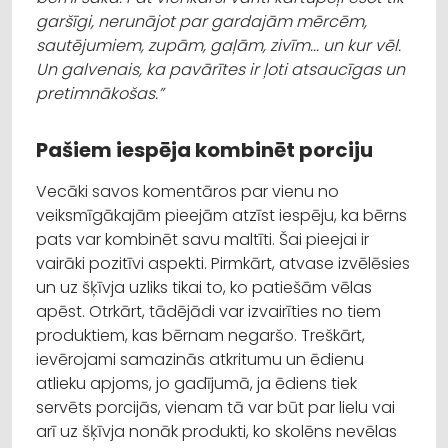
garšīgi, nerunājot par gardajām mērcēm,
sautējumiem, zupām, gaļām, zivīm... un kur vēl.
Un galvenais, ka pavārītes ir ļoti atsaucīgas un
pretimnākošas.”
Pašiem iespēja kombinēt porciju
Vecāki savos komentāros par vienu no
veiksmīgākajām pieejām atzīst iespēju, ka bērns
pats var kombinēt savu maltīti. Šai pieejai ir
vairāki pozitīvi aspekti. Pirmkārt, atvase izvēlēsies
un uz šķīvja uzliks tikai to, ko patiešām vēlas
apēst. Otrkārt, tādējādi var izvairīties no tiem
produktiem, kas bērnam negaršo. Treškārt,
ievērojami samazinās atkritumu un ēdienu
atlieku apjoms, jo gadījumā, ja ēdiens tiek
servēts porcijās, vienam tā var būt par lielu vai
arī uz šķīvja nonāk produkti, ko skolēns nevēlas