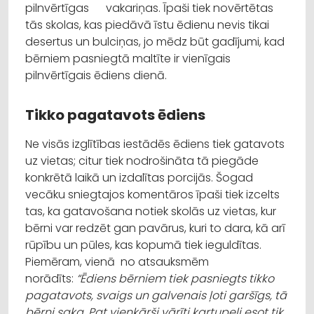
pilnvērtīgas vakariņas. Īpaši tiek novērtētas
tās skolas, kas piedāvā īstu ēdienu nevis tikai
desertus un bulciņas, jo mēdz būt gadījumi, kad
bērniem pasniegtā maltīte ir vienīgais
pilnvērtīgais ēdiens dienā.
Tikko pagatavots ēdiens
Ne visās izglītības iestādēs ēdiens tiek gatavots
uz vietas; citur tiek nodrošināta tā piegāde
konkrētā laikā un izdalītas porcijās. Šogad
vecāku sniegtajos komentāros īpaši tiek izcelts
tas, ka gatavošana notiek skolās uz vietas, kur
bērni var redzēt gan pavārus, kuri to dara, kā arī
rūpību un pūles, kas kopumā tiek ieguldītas.
Piemēram, vienā no atsauksmēm
norādīts:
“Ēdiens bērniem tiek pasniegts tikko
pagatavots, svaigs un galvenais ļoti garšīgs, tā
bērni saka. Pat vienkārši vārīti kartupeļi esot tik