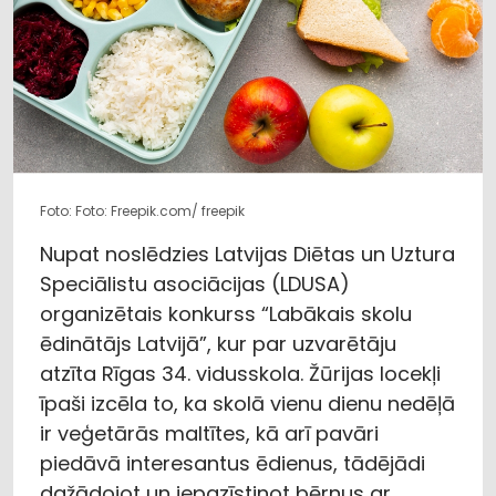
Foto: Foto: Freepik.com/ freepik
Nupat noslēdzies Latvijas Diētas un Uztura
Speciālistu asociācijas (LDUSA)
organizētais konkurss “Labākais skolu
ēdinātājs Latvijā”, kur par uzvarētāju
atzīta Rīgas 34. vidusskola. Žūrijas locekļi
īpaši izcēla to, ka skolā vienu dienu nedēļā
ir veģetārās maltītes, kā arī pavāri
piedāvā interesantus ēdienus, tādējādi
dažādojot un iepazīstinot bērnus ar