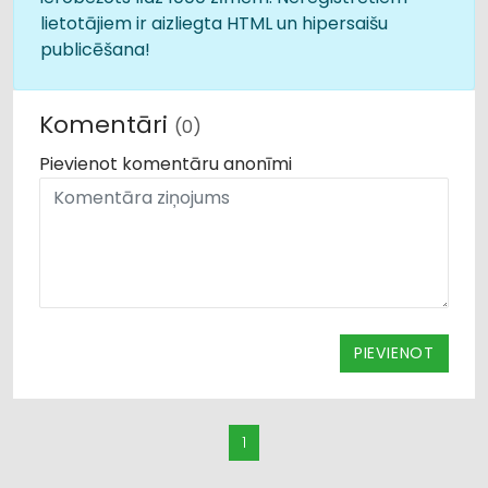
lietotājiem ir aizliegta HTML un hipersaišu
publicēšana!
Komentāri
(0)
Pievienot komentāru anonīmi
PIEVIENOT
1