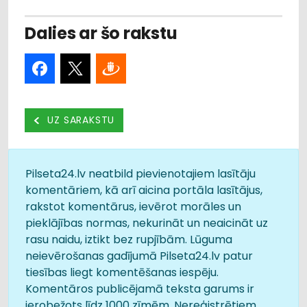
Dalies ar šo rakstu
UZ SARAKSTU
Pilseta24.lv neatbild pievienotajiem lasītāju
komentāriem, kā arī aicina portāla lasītājus,
rakstot komentārus, ievērot morāles un
pieklājības normas, nekurināt un neaicināt uz
rasu naidu, iztikt bez rupjībām. Lūguma
neievērošanas gadījumā Pilseta24.lv patur
tiesības liegt komentēšanas iespēju.
Komentāros publicējamā teksta garums ir
ierobežots līdz 1000 zīmēm. Nereģistrētiem