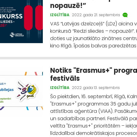
nopauzē!”
IZGLĪTĪBA
2022. gada 21. septembris
VAS “Latvijas dzelzceļš” (LDz) aicina 
konkursā “Redzi sliedes – nopauzē!”
doties uz jaunatklāto zinātnes centr
kino Rīgā. Īpašas balvas paredzētas 
Notiks "Erasmus+" progra
festivāls
IZGLĪTĪBA
2022. gada 13. septembris
Šo piektdien, 16. septembrī, Rīgā, Kal
"Erasmus+" programmas 35 gadu jubilej
attīstības aģentūra (VIAA). Pasākumā 
un sadarbības partneri. Festivālā 
veltīta "Erasmus+" prioritātēm – iekļ
līdzdalībai demokrātiskajos proceso