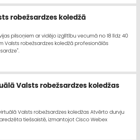
ts robežsardzes koledžā
atvijas pilsoņiem ar vidējo izglītību vecumā no 18 līdz 40
ām Valsts robežsardzes koledžā profesionālās
sardze".
rtuālā Valsts robežsardzes koledžas
virtuālā Valsts robežsardzes koledžas Atvērto durvju
aredzēta tiešsaistē, izmantojot Cisco Webex