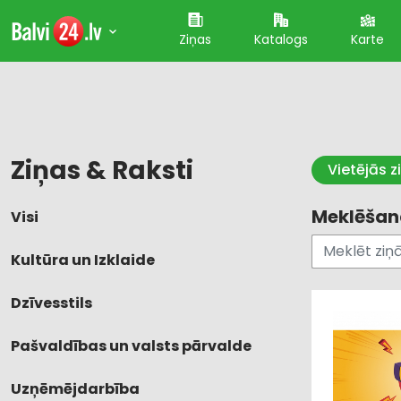
Ziņas
Katalogs
Karte
Ziņas & Raksti
Vietējās z
Meklēšana
Visi
Kultūra un Izklaide
Dzīvesstils
Pašvaldības un valsts pārvalde
Uzņēmējdarbība