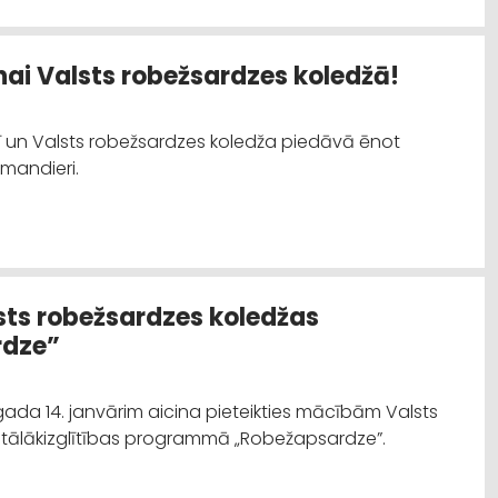
nai Valsts robežsardzes koledžā!
lī un Valsts robežsardzes koledža piedāvā ēnot
mandieri.
ts robežsardzes koledžas
dze”
gada 14. janvārim aicina pieteikties mācībām Valsts
 tālākizglītības programmā „Robežapsardze”.