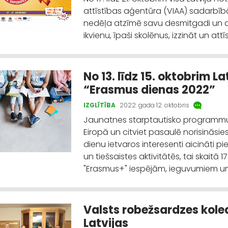
attīstības aģentūra (VIAA) sadarbīb
nedēļa atzīmē savu desmitgadi un ar
ikvienu, īpaši skolēnus, izzināt un at
No 13. līdz 15. oktobrim L
“Erasmus dienas 2022”
IZGLĪTĪBA
2022. gada 12. oktobris
Jaunatnes starptautisko programmu a
Eiropā un citviet pasaulē norisinās
dienu ietvaros interesenti aicināti p
un tiešsaistes aktivitātēs, tai skait
"Erasmus+" iespējām, ieguvumiem un
Valsts robežsardzes kole
Latvijas