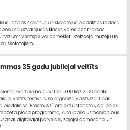
visus Latvijas skolēnus un skolotājus piedalīties radošā
. Konkursā uzvarējušās klases varēs bez maksas
u “Vizium” Ventspilī vai apmeklēt Dzelzceļa muzeju un
arī skolotājiem.
mmas 35 gadu jubilejai veltīts
nciema kvartālā no pulksten 13.00 līdz 21.00 notiks
ai veltīts festivāls, ko organizē Valsts izglītības
piedalīsies "Erasmus+" projektu īstenotāji, dalībnieki
paredzēta plaša programma, kurā īpaša uzmanība būs
aušanai, digitālajai pārveidei, zaļajai domāšanai un
s.