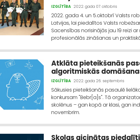
IZGLĪTĪBA
2022. gada 07. oktobris
2022. gada 4. un 5.oktobrī Valsts ro
Latvijas, lai piedalītos Valsts robe
Sacensības norisinājās jau 19 reizi a
profesionālās zināšanas un praktisk
Atklāta pieteikšanās pas
algoritmiskās domāšana
IZGLĪTĪBA
2022. gada 26. septembris
Sākusies pieteikšanās pasaulē lielā
konkursam "Bebr[a]s". Tā organizator
skolēnus – gan kopā ar klasi, gan indi
novembrim.
Skolas aicinātas piedalīt