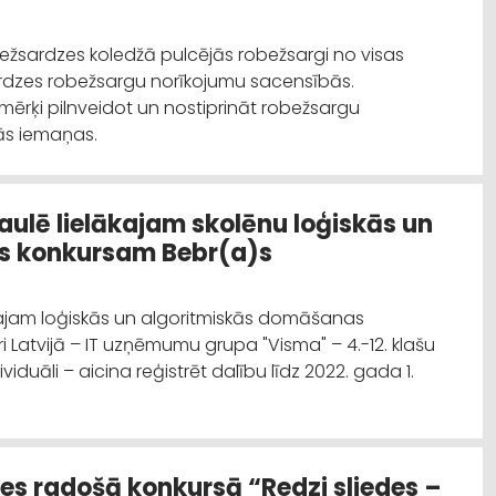
bežsardzes koledžā pulcējās robežsargi no visas
žsardzes robežsargu norīkojumu sacensībās.
r mērķi pilnveidot un nostiprināt robežsargu
ās iemaņas.
aulē lielākajam skolēnu loģiskās un
s konkursam Bebr(a)s
kajam loģiskās un algoritmiskās domāšanas
i Latvijā – IT uzņēmumu grupa "Visma" – 4.-12. klašu
viduāli – aicina reģistrēt dalību līdz 2022. gada 1.
ies radošā konkursā “Redzi sliedes –