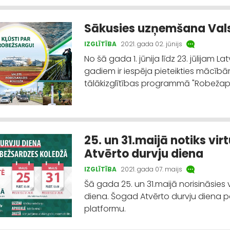
Sākusies uzņemšana Vals
IZGLĪTĪBA
2021. gada 02. jūnijs
No šā gada 1. jūnija līdz 23. jūlijam L
gadiem ir iespēja pieteikties mācīb
tālākizglītības programmā "Robežap
25. un 31.maijā notiks vi
Atvērto durvju diena
IZGLĪTĪBA
2021. gada 07. maijs
Šā gada 25. un 31.maijā norisināsies 
diena. Šogad Atvērto durvju diena p
platformu.