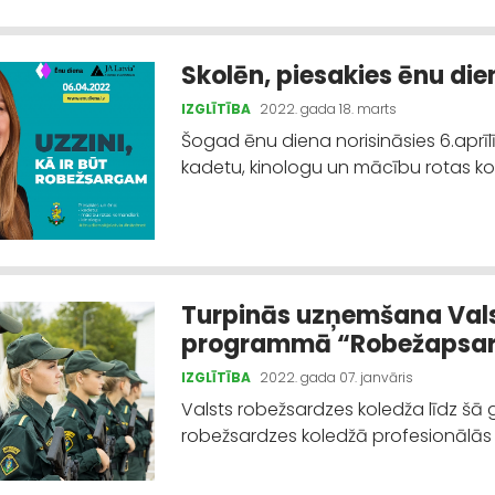
Skolēn, piesakies ēnu die
IZGLĪTĪBA
2022. gada 18. marts
Šogad ēnu diena norisināsies 6.aprī
kadetu, kinologu un mācību rotas ko
Turpinās uzņemšana Vals
programmā “Robežapsar
IZGLĪTĪBA
2022. gada 07. janvāris
Valsts robežsardzes koledža līdz šā 
robežsardzes koledžā profesionālās