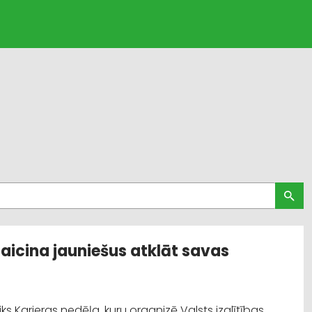
aicina jauniešus atklāt savas
otiks Karjeras nedēļa, kuru organizē Valsts izglītības