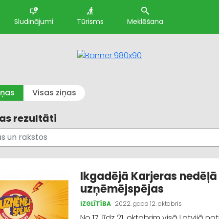
Sludinājumi
Tūrisms
Meklēšana
iņas
Visas ziņas
s rezultāti
Ikgadējā Karjeras nedēļā 
uzņēmējspējas
IZGLĪTĪBA
2022. gada 12. oktobris
No 17. līdz 21. oktobrim visā Latvijā n