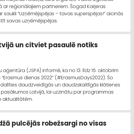
ā ar reģionālajiem partneriem. Šogad Karjeras
 saukli “Uzņēmējspējas – tavas superspējas!” aicinās
tīstīt savas uzņēmējspējas.
atvijā un citviet pasaulē notiks
ģentūra (JSPA) informē, ka no 13. līdz 15. oktobrim
ies “Erasmus dienas 2022” (#ErasmusDays2022). Šo
iedalīties daudzveidīgās un daudzskaitlīgās klātienes
ā 17 pasākumos Latvijā, lai uzzinātu par programmas
 aktualitātēm.
džā pulcējās robežsargi no visas