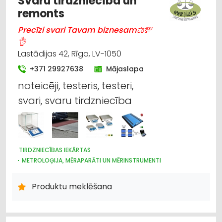
Svaru tirdzniecība un
remonts
Precīzi svari Tavam biznesam⚖💯
👌
Lastādijas 42, Rīga, LV-1050
+371 29927638
Mājaslapa
noteicēji, testeris, testeri,
svari, svaru tirdzniecība
TIRDZNIECĪBAS IEKĀRTAS
METROLOĢIJA, MĒRAPARĀTI UN MĒRINSTRUMENTI
NOLIKTAVU TEHNIKA UN APRĪKOJUMS
IEKRAUŠANAS UN IZKRAUŠANAS TEHNIKA
Produktu meklēšana
INTERNETVEIKALI, E-KOMERCIJA
LABORATORIJAS IEKĀRTAS UN PIEDERUMI
LAUKSAIMNIECĪBAS PAKALPOJUMI
LAUKSAIMNIECĪBAS TEHNIKAS UN TRAKTORTEHNIKAS