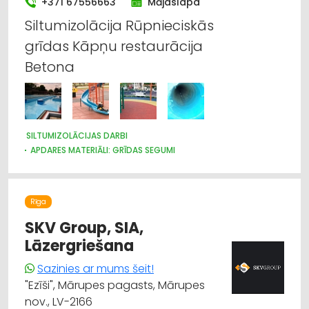
+371 67556663
Mājaslapa
Siltumizolācija Rūpnieciskās
grīdas Kāpņu restaurācija
Betona
SILTUMIZOLĀCIJAS DARBI
APDARES MATERIĀLI: GRĪDAS SEGUMI
BASEINI, ŪDENSKRITUMI, STRŪKLAKAS, TO APRĪKOJUMS UN
TIRDZNIECĪBA
KRĀSAS, LAKAS, BŪVĶĪMIJA: TIRDZNIECĪBA
Rīga
KRĀSAS, LAKAS, BŪVĶĪMIJA: VAIRUMTIRDZNIECĪBA
KRĀSAS UN LAKAS, BŪVĶĪMIJA: RAŽOŠANA
APDARES DARBI
SKV Group, SIA,
TREPES, KĀPNES
APDARES MATERIĀLI: TIRDZNIECĪBA
Lāzergriešana
APDARES MATERIĀLI: VAIRUMTIRDZNIECĪBA
BŪVMATERIĀLU, BŪVKONSTRUKCIJU RAŽOŠANA
Sazinies ar mums šeit!
BŪVMATERIĀLU, BŪVKONSTRUKCIJU TIRDZNIECĪBA
"Ezīši", Mārupes pagasts, Mārupes
BŪVMATERIĀLU, BŪVKONSTRUKCIJU VAIRUMTIRDZNIECĪBA
nov., LV-2166
CELTNIECĪBAS UN REMONTA DARBI