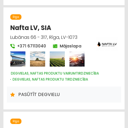
SADZĪVES TEHNIKAS LABOŠANA
NOLIKTAVU TEHNIKA UN APRĪKOJUMS
Rīga
Nafta LV, SIA
Lubānas 66 - 317, Rīga, LV-1073
+371 67113040
Mājaslapa
DEGVIELAS, NAFTAS PRODUKTU VAIRUMTIRDZNIECĪBA
DEGVIELAS, NAFTAS PRODUKTU TIRDZNIECĪBA
DEGVIELAS, NAFTAS PRODUKTU UZGLABĀŠANA UN
TRANSPORTĒŠANA
PASŪTĪT DEGVIELU
KURINĀMAIS
Rīga