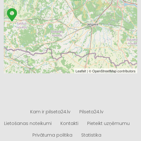
Leaflet
| ©
OpenStreetMap
contributors
Kam ir pilseta24.lv
Pilseta24.lv
Lietošanas noteikumi
Kontakti
Pieteikt uzņēmumu
Privātuma politika
Statistika