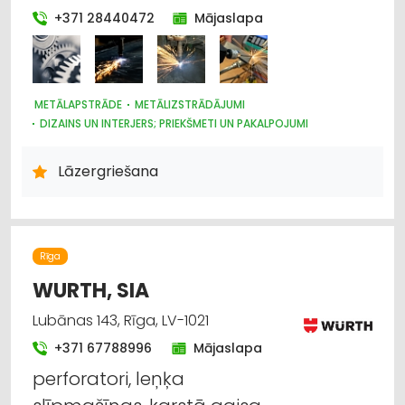
SILTUMAPGĀDE UN SILTUMTĪKLI
RESTAURĀCIJA
+371 28440472
Mājaslapa
UGUNSDZĒSĪBAS UN UGUNSAIZSARDZĪBAS LĪDZEKĻI
METĀLAPSTRĀDE
METĀLIZSTRĀDĀJUMI
DIZAINS UN INTERJERS; PRIEKŠMETI UN PAKALPOJUMI
TREPES, KĀPNES
METĀLAPSTRĀDES IEKĀRTAS UN INSTRUMENTI
Lāzergriešana
LAUKSAIMNIECĪBAS TEHNIKAS UN TRAKTORTEHNIKAS
RAŽOŠANA
PĀRTIKAS RŪPNIECĪBAS IEKĀRTAS
MAŠĪNBŪVE
BŪVMATERIĀLU, BŪVKONSTRUKCIJU RAŽOŠANA
CAURULES
KUĢU BŪVE UN REMONTS
Rīga
RŪPNIECISKĀS IEKĀRTAS, AUTOMATIZĀCIJA
WURTH, SIA
MĒBEĻU RAŽOŠANA, MĒBEĻU SAGATAVES
Lubānas 143, Rīga, LV-1021
+371 67788996
Mājaslapa
perforatori, leņķa