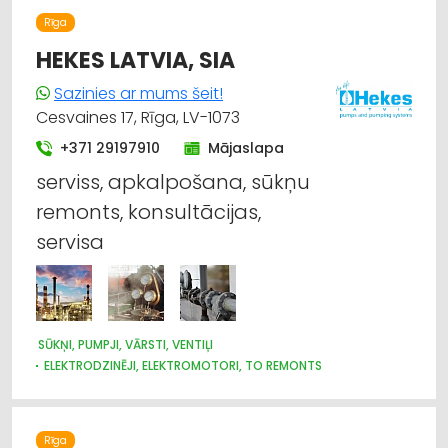
TIRDZNIECĪBA
Rīga
LAUKSAIMNIECĪBAS TEHNIKAS UN TRAKTORTEHNIKAS REZERVES
DAĻAS
HEKES LATVIA, SIA
LAUKSAIMNIECĪBAS TEHNIKAS UN TRAKTORTEHNIKAS
LABOŠANA, REMONTS
Sazinies ar mums šeit!
KOKAPSTRĀDE
SADZĪVES TEHNIKAS TIRDZNIECĪBA
Cesvaines 17, Rīga, LV-1073
SADZĪVES TEHNIKAS VAIRUMTIRDZNIECĪBA
+371 29197910
Mājaslapa
MEDICĪNAS TEHNIKA, INSTRUMENTI, PRECES UN PIEDERUMI
serviss, apkalpošana, sūkņu
remonts, konsultācijas,
servisa
SŪKŅI, PUMPJI, VĀRSTI, VENTIĻI
ELEKTRODZINĒJI, ELEKTROMOTORI, TO REMONTS
ŪDENSAPGĀDE UN KANALIZĀCIJA
TIRDZNIECĪBAS IEKĀRTAS
PĀRTIKAS RŪPNIECĪBAS IEKĀRTAS
SILTUMTEHNIKA, APKURES IEKĀRTAS
Rīga