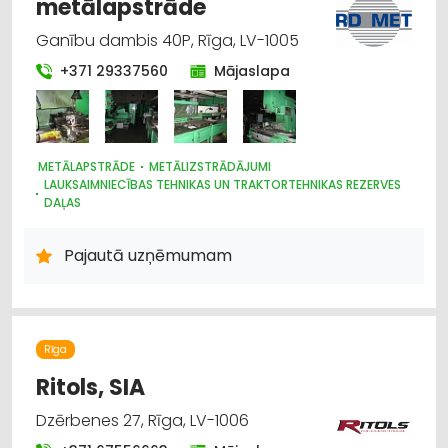
metālapstrāde
Ganību dambis 40P, Rīga, LV-1005
+371 29337560
Mājaslapa
METĀLAPSTRĀDE
METĀLIZSTRĀDĀJUMI
LAUKSAIMNIECĪBAS TEHNIKAS UN TRAKTORTEHNIKAS REZERVES
DAĻAS
PĀRTIKAS RŪPNIECĪBAS IEKĀRTAS
MAŠĪNBŪVE
PLASTMASAS IZSTRĀDĀJUMI
Pajautā uzņēmumam
Rīga
Ritols, SIA
Dzērbenes 27, Rīga, LV-1006