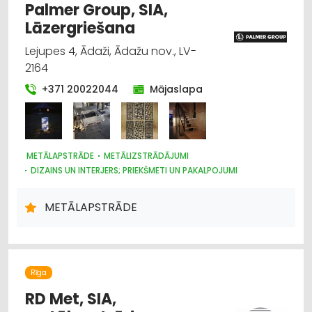
Palmer Group, SIA,
Lāzergriešana
Lejupes 4, Ādaži, Ādažu nov., LV-
2164
+371 20022044
Mājaslapa
METĀLAPSTRĀDE
METĀLIZSTRĀDĀJUMI
DIZAINS UN INTERJERS; PRIEKŠMETI UN PAKALPOJUMI
JAHTU, LAIVU UN KUTERU BŪVE
DĀRZA TEHNIKA UN INVENTĀRS
VĀRTI, ŽOGI
METĀLAPSTRĀDE
TREPES, KĀPNES
RESTAURĀCIJA
PĀRTIKAS RŪPNIECĪBAS IEKĀRTAS
MAŠĪNBŪVE
LAUKSAIMNIECĪBAS TEHNIKAS UN TRAKTORTEHNIKAS REZERVES
DAĻAS
Rīga
RD Met, SIA,