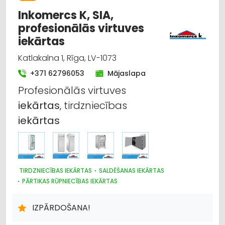
Inkomercs K, SIA,
profesionālās virtuves
iekārtas
Katlakalna 1, Rīga, LV-1073
+371 62796053
Mājaslapa
Profesionālās virtuves
iekārtas
, tirdzniecības
iekārtas
TIRDZNIECĪBAS IEKĀRTAS
SALDĒŠANAS IEKĀRTAS
PĀRTIKAS RŪPNIECĪBAS IEKĀRTAS
VENTILĀCIJAS UN KONDICIONĒŠANAS SISTĒMAS UN IEKĀRTAS
TELPĀM
IZPĀRDOŠANA!
PASĀKUMU ORGANIZĒŠANA, ATRIBŪTIKA
ARHITEKTŪRA, PROJEKTĒŠANA