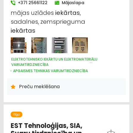
+371 25661122
Mājaslapa
Būvmateriālu, būvkonstrukciju ražošana
mājas uzlādes
iekārtas
,
sadalnes, zemsprieguma
Būvmateriālu, būvkonstrukciju tirdzniecība
iekārtas
Būvmateriālu, būvkonstrukciju
vairumtirdzniecība
Dizains un interjers; priekšmeti un pakalpojumi
ELEKTROTEHNISKO IEKĀRTU UN ELEKTROMATERIĀLU
VAIRUMTIRDZNIECĪBA
APGAISMES TEHNIKAS VAIRUMTIRDZNIECĪBA
Krāsas, lakas, būvķīmija: tirdzniecība
HIDRAULISKĀS UN PNEIMATISKĀS IERĪCES
ELEKTROTEHNISKO IEKĀRTU UN ELEKTROMATERIĀLU
Krāsas, lakas, būvķīmija: vairumtirdzniecība
Preču meklēšana
TIRDZNIECĪBA
APGAISMES TEHNIKAS TIRDZNIECĪBA
Rīga
EST Tehnoloģijas, SIA,