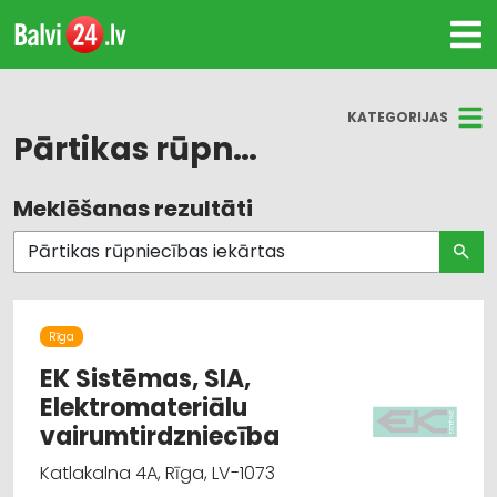
KATEGORIJAS
Pārtikas rūpniecības iekārtas
Meklēšanas rezultāti
Visas nozares
Metālizstrādājumi
Lauksaimniecības tehnikas un traktortehnikas
rezerves daļas
Rīga
EK Sistēmas, SIA,
Pārtikas rūpniecības iekārtas
Elektromateriālu
vairumtirdzniecība
Ventilācijas un kondicionēšanas sistēmas un
Katlakalna 4A, Rīga, LV-1073
iekārtas telpām