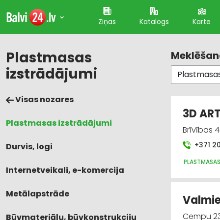
Ziņas
Katalogs
Karte
Plastmasas
Meklēšana
izstrādājumi
Visas nozares
3D ART
Plastmasas izstrādājumi
Brīvības 4
+371 2
Durvis, logi
PLASTMASAS
Internetveikali, e-komercija
Metālapstrāde
Valmie
Cempu 23,
Būvmateriālu, būvkonstrukciju