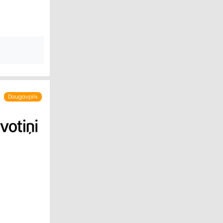
TRAUKI
 UN STĀDI
Daugavpils