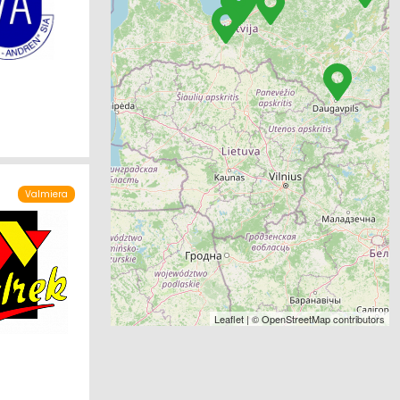
Valmiera
Leaflet
| ©
OpenStreetMap
contributors