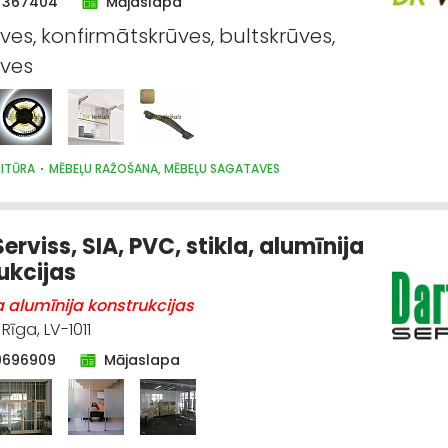
7367404
Mājaslapa
ūves, konfirmātskrūves, bultskrūves,
ūves
NITŪRA
MĒBEĻU RAŽOŠANA, MĒBEĻU SAGATAVES
erviss, SIA, PVC, stikla, alumīnija
ukcijas
a alumīnija konstrukcijas
Rīga, LV-1011
9696909
Mājaslapa