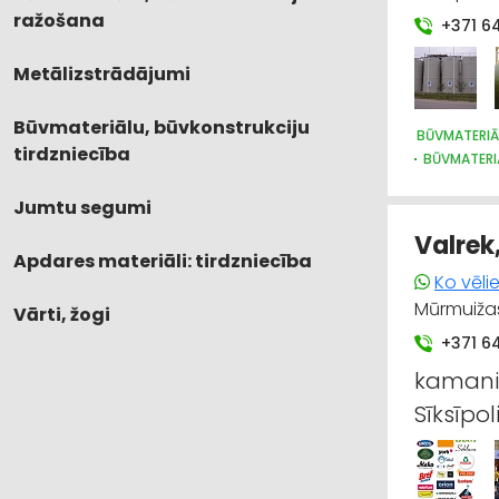
ražošana
+371 6
Metālizstrādājumi
Būvmateriālu, būvkonstrukciju
BŪVMATERIĀ
tirdzniecība
BŪVMATERI
Jumtu segumi
Valrek
Apdares materiāli: tirdzniecība
Ko vēli
Mūrmuižas
Vārti, žogi
+371 6
kamaniņ
Sīksīpol