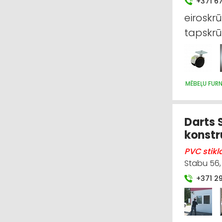
+371 6
eiroskr
tapskr
MĒBEĻU FUR
Darts S
konstr
PVC stikl
Stabu 56, 
+371 2