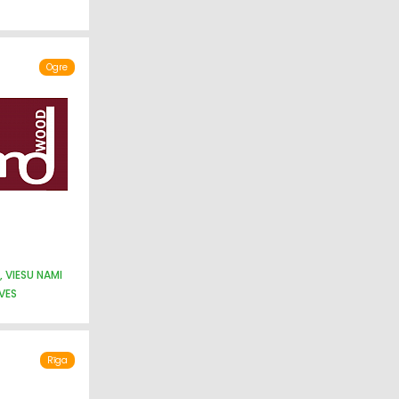
Ogre
 VIESU NAMI
VES
Rīga