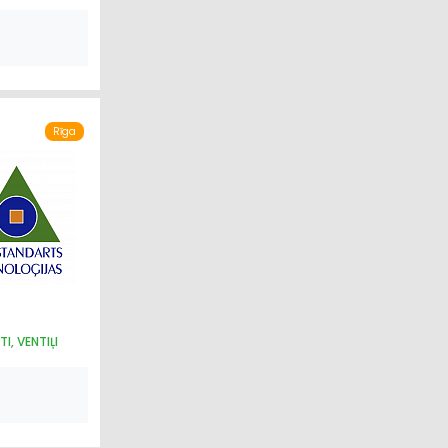
S PRECES
Rīga
I, VENTIĻI