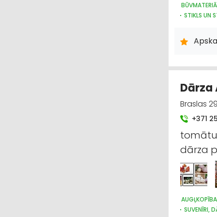
BŪVMATERIĀ
STIKLS UN 
STIKLS UN 
Apska
Dārza 
Braslas 29
+371 2
tomātu 
dārza p
AUGĻKOPĪBA
SUVENĪRI, 