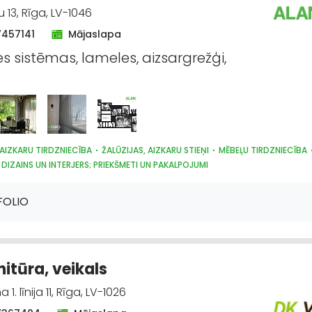
13, Rīga, LV-1046
7457141
Mājaslapa
es sistēmas, lameles, aizsargrežģi,
AIZKARU TIRDZNIECĪBA
ŽALŪZIJAS, AIZKARU STIEŅI
MĒBEĻU TIRDZNIECĪBA
DIZAINS UN INTERJERS; PRIEKŠMETI UN PAKALPOJUMI
TEHNIKAS TIRDZNIECĪBA
SUVENĪRI, DĀVANAS
PAKLĀJI, PAKLĀJU SERVISS
FOLIO
nitūra, veikals
 1. līnija 11, Rīga, LV-1026