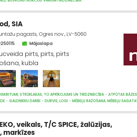
ĀLU, BŪVKONSTRUKCIJU VAIRUMTIRDZNIECĪBA
ĀLU, BŪVKONSTRUKCIJU RAŽOŠANA
JUMTU SEGUMI
METĀLIZSTRĀDĀJUMI
GI
METĀLA TIRDZNIECĪBA
METĀLAPSTRĀDE
VĀRTI, ŽOGI
IKALI, E-KOMERCIJA
APDARES MATERIĀLI: TIRDZNIECĪBA
d, SIA
Suntažu pagasts, Ogres nov., LV-5060
9250115
Mājaslapa
ucveida pirts, pirts, pirts
ošana, kubla
ENSKRITUMI, STRŪKLAKAS, TO APRĪKOJUMS UN TIRDZNIECĪBA
ATPŪTAS BĀZES,
ĀDE
GALDNIEKU DARBI
DURVIS, LOGI
MĒBEĻU RAŽOŠANA, MĒBEĻU SAGATA
DZNIECĪBA
KO, veikals, T/C SPICE, žalūzijas,
i, markīzes