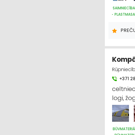
SAIMNIECĪB
PLASTMASA
DARBA AIZS
HIGIĒNAS P
PREČ
Kompān
Rūpniecīb
+371 2
celtniec
logi, žog
BŪVMATERIĀ