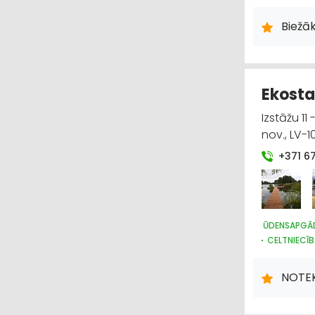
ZOOPRECES
HOBIJA PR
Biežāk
DĀRZA TEHN
Ekosta
Izstāžu 11
nov., LV-1
+371 6
ŪDENSAPGĀD
CELTNIECĪ
PLASTMASA
NOTEK