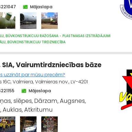
4221047
Mājaslapa
LU, BŪVKONSTRUKCIJU RAŽOŠANA
PLASTMASAS IZSTRĀDĀJUMI
ĀLU, BŪVKONSTRUKCIJU TIRDZNIECĪBA
, SIA, Vairumtirdzniecības bāze
es uzzināt par mūsu precēm?
 16C, Valmiera, Valmieras nov., LV-4201
4221155
Mājaslapa
as, slēpes, Dārzam, Augsnes,
i, Auklas, Atkritumu