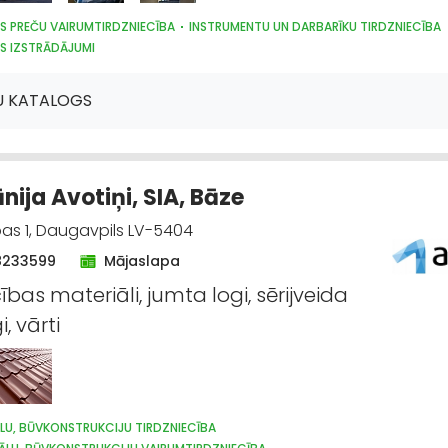
AS PREČU VAIRUMTIRDZNIECĪBA
INSTRUMENTU UN DARBARĪKU TIRDZNIECĪBA
S IZSTRĀDĀJUMI
ARDZĪBAS LĪDZEKĻI, FORMASTĒRPI, DARBA APĢĒRBI UN APAVI; TIRDZNIECĪBA
RECES
IEPAKOJUMS, IESAIŅOŠANA
DĀRZA TEHNIKA UN INVENTĀRS
SĒKLAS
U KATALOGS
ija Avotiņi, SIA, Bāze
as 1, Daugavpils LV-5404
8233599
Mājaslapa
ības materiāli, jumta logi, sērijveida
i, vārti
LU, BŪVKONSTRUKCIJU TIRDZNIECĪBA