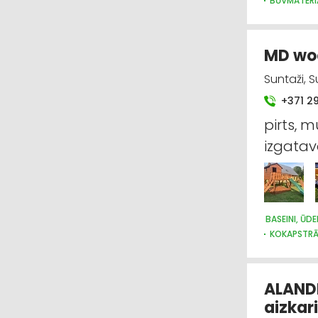
BŪVMATERI
BŪVMATERI
DURVIS, LO
INTERNETVE
MD woo
Suntaži, 
+371 2
pirts, m
izgatav
BASEINI, ŪD
KOKAPSTR
MĒBEĻU TIR
ALANDE
aizkar