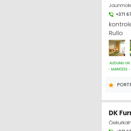
Jaunmoku 
+371 6
kontrol
Rullo
AUDUMU UN 
MARKĪZES
APGAISMES 
PORT
DK Fur
Čiekurkalna