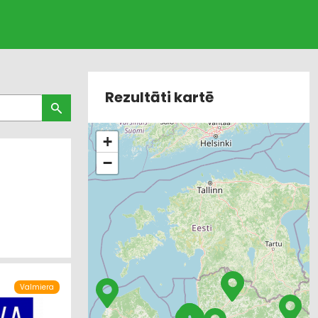
Rezultāti kartē
+
−
Valmiera