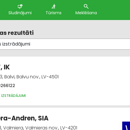
Sludinājumi
Tūrisms
Meklēšana
s rezultāti
, IK
3, Balvi, Balvu nov., LV-4501
0266122
 IZSTRĀDĀJUMI
ra-Andren, SIA
 Valmiera, Valmieras nov., LV-4201