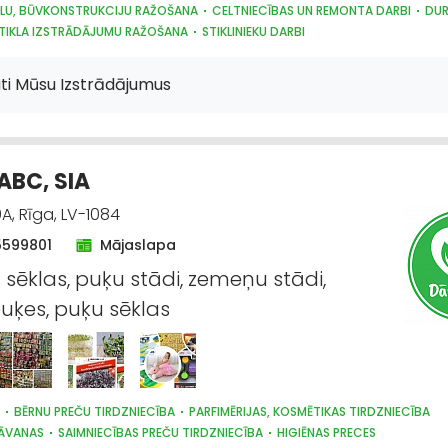
LU, BŪVKONSTRUKCIJU RAŽOŠANA
CELTNIECĪBAS UN REMONTA DARBI
DUR
STIKLA IZSTRĀDĀJUMU RAŽOŠANA
STIKLINIEKU DARBI
STIKLA IZSTRĀDĀJUMU TIRDZNIECĪBA
PLASTMASAS IZSTRĀDĀJUMI
ti Mūsu Izstrādājumus
ABC, SIA
A, Rīga, LV-1084
5599801
Mājaslapa
sēklas, puķu stādi, zemeņu stādi,
uķes, puķu sēklas
BĒRNU PREČU TIRDZNIECĪBA
PARFIMĒRIJAS, KOSMĒTIKAS TIRDZNIECĪBA
DĀVANAS
SAIMNIECĪBAS PREČU TIRDZNIECĪBA
HIGIĒNAS PRECES