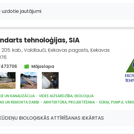
, DZĪVNIEKU KOPŠANA UN APRŪPE
INTERNETVEIKALI, E-KOMERCIJA
ĶĪMISKĀ
ECES
SĒKLAS UN STĀDI
AGROĶĪMIJA, MĒSLOŠANAS LĪDZEKĻI
 uzdotie jautājumi
IKA UN INVENTĀRS
AUGKOPĪBA UN TEHNISKĀS KULTŪRAS
ndarts tehnoloģijas, SIA
 - 205. kab., Valdlauči, Ķekavas pagasts, Ķekavas
076
7473706
Mājaslapa
E UN KANALIZĀCIJA
VIDES AIZSARDZĪBA, EKOLOĢIJA
BAS UN REMONTA DARBI
ARHITEKTŪRA, PROJEKTĒŠANA
SŪKŅI, PUMPJI, VĀRST
S IZSTRĀDĀJUMI
METĀLIZSTRĀDĀJUMI
ŪDEŅU BIOLOĢISKĀS ATTĪRĪŠANAS IEKĀRTAS