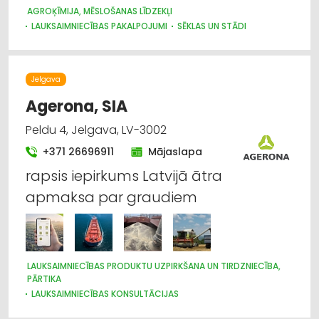
AGROĶĪMIJA, MĒSLOŠANAS LĪDZEKĻI
LAUKSAIMNIECĪBAS PAKALPOJUMI
SĒKLAS UN STĀDI
LABIEKĀRTOŠANA, APZAĻUMOŠANA
DĀRZA TEHNIKA UN INVENTĀRS
Jelgava
Agerona, SIA
Peldu 4, Jelgava, LV-3002
+371 26696911
Mājaslapa
rapsis iepirkums Latvijā ātra
apmaksa par graudiem
LAUKSAIMNIECĪBAS PRODUKTU UZPIRKŠANA UN TIRDZNIECĪBA,
PĀRTIKA
LAUKSAIMNIECĪBAS KONSULTĀCIJAS
LAUKSAIMNIECĪBAS PAKALPOJUMI
SĒKLAS UN STĀDI