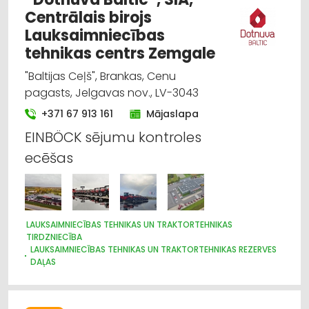
Centrālais birojs
Lauksaimniecības
tehnikas centrs Zemgale
"Baltijas Ceļš", Brankas, Cenu
pagasts, Jelgavas nov., LV-3043
+371 67 913 161
Mājaslapa
EINBÖCK sējumu kontroles
ecēšas
LAUKSAIMNIECĪBAS TEHNIKAS UN TRAKTORTEHNIKAS
TIRDZNIECĪBA
LAUKSAIMNIECĪBAS TEHNIKAS UN TRAKTORTEHNIKAS REZERVES
DAĻAS
LAUKSAIMNIECĪBAS TEHNIKAS UN TRAKTORTEHNIKAS
LABOŠANA, REMONTS
LOPKOPĪBA
GRAUDU PĀRSTRĀDE