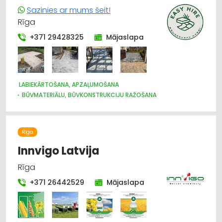
Sazinies ar mums šeit!
Rīga
+371 29428325
Mājaslapa
LABIEKĀRTOŠANA, APZAĻUMOŠANA
BŪVMATERIĀLU, BŪVKONSTRUKCIJU RAŽOŠANA
SĒKLAS UN STĀDI
ARHITEKTŪRA, PROJEKTĒŠANA
Rīga
Innvigo Latvija
Rīga
+371 26442529
Mājaslapa