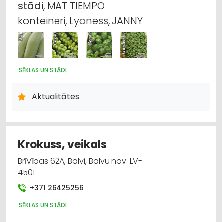
stādi
, MAT TIEMPO
Lauksaimniecības pakalpojumi
konteineri, Lyoness, JANNY
Higiēnas preces
Arhitektūra, projektēšana
SĒKLAS UN STĀDI
Augkopība un tehniskās kultūras
Aktualitātes
Bērnu preču tirdzniecība
Krokuss, veikals
Brīvības 62A, Balvi, Balvu nov. LV-
4501
+371 26425256
SĒKLAS UN STĀDI