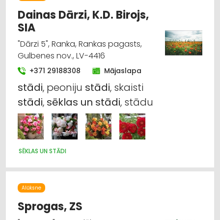
Dainas Dārzi, K.D. Birojs,
SIA
"Dārzi 5", Ranka, Rankas pagasts,
Gulbenes nov., LV-4416
+371 29188308
Mājaslapa
stādi
, peoniju
stādi
, skaisti
stādi
,
sēklas
un
stādi
, stādu
SĒKLAS UN STĀDI
Alūksne
Sprogas, ZS