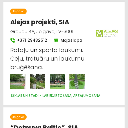
Jelgava
Alejas projekti, SIA
Graudu 4A, Jelgava, LV-3001
+371 29432512
Mājaslapa
Rotaļu
un
sporta laukumi.
Ceļu, trotuāru
un
laukumu
bruģēšana.
SĒKLAS UN STĀDI
LABIEKĀRTOŠANA, APZAĻUMOŠANA
Jelgava
“Dotnuva Baltic”, SIA,