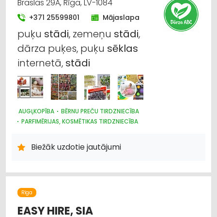
Braslas 29A, Rīga, LV-1084
+371 25599801
Mājaslapa
puķu
stādi
, zemeņu
stādi
,
dārza puķes, puķu
sēklas
internetā,
stādi
AUGĻKOPĪBA
BĒRNU PREČU TIRDZNIECĪBA
PARFIMĒRIJAS, KOSMĒTIKAS TIRDZNIECĪBA
SUVENĪRI, DĀVANAS
SAIMNIECĪBAS PREČU TIRDZNIECĪBA
HIGIĒNAS PRECES
Biežāk uzdotie jautājumi
ZOOPRECES, DZĪVNIEKU KOPŠANA UN APRŪPE
INTERNETVEIKALI, E-KOMERCIJA
ĶĪMISKĀS PRECES
HOBIJA PRECES
SĒKLAS UN STĀDI
AGROĶĪMIJA, MĒSLOŠANAS LĪDZEKĻI
DĀRZA TEHNIKA UN INVENTĀRS
Rīga
AUGKOPĪBA UN TEHNISKĀS KULTŪRAS
EASY HIRE, SIA