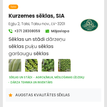
Talsi
Kurzemes sēklas, SIA
Egļu 2, Talsi, Talsu nov., LV-3201
+371 28308059
Mājaslapa
Sēklas
un
stādi
dārzeņu
sēklas
puķu
sēklas
garšaugu
sēklas
SĒKLAS UN STĀDI
AGROĶĪMIJA, MĒSLOŠANAS LĪDZEKĻI
DĀRZA TEHNIKA UN INVENTĀRS
AUGSTAS KVALITĀTES SĒKLAS