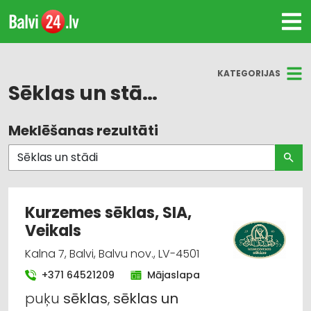
KATEGORIJAS
Sēklas un stādi
Meklēšanas rezultāti
Visas nozares
Sēklas un stādi
Dārza tehnika un inventārs
Kurzemes sēklas, SIA,
Veikals
Labiekārtošana, apzaļumošana
Kalna 7, Balvi, Balvu nov., LV-4501
Agroķīmija, mēslošanas līdzekļi
+371 64521209
Mājaslapa
Augļkopība
puķu
sēklas
,
sēklas
un