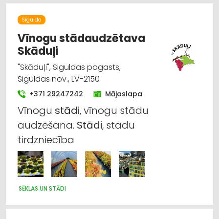
Sigulda
Vīnogu stādaudzētava
Skāduļi
"Skāduļi", Siguldas pagasts,
Siguldas nov., LV-2150
+371 29247242
Mājaslapa
Vīnogu
stādi
, vīnogu stādu
audzēšana.
Stādi
, stādu
tirdzniecība
SĒKLAS UN STĀDI