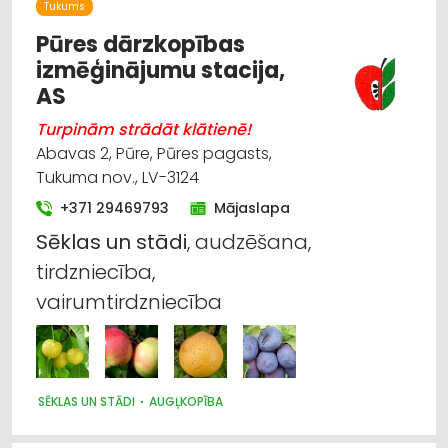
Tukums
LAUKSAIMNIECĪBAS PAKALPOJUMI
IEKRAUŠANAS UN IZKRAUŠANAS TEHNIKA
SĒKLAS UN STĀDI
Pūres dārzkopības
izmēģinājumu stacija,
AS
Turpinām strādāt klātienē!
Abavas 2, Pūre, Pūres pagasts,
Tukuma nov., LV-3124
+371 29469793
Mājaslapa
Sēklas
un
stādi
, audzēšana,
tirdzniecība,
vairumtirdzniecība
SĒKLAS UN STĀDI
AUGĻKOPĪBA