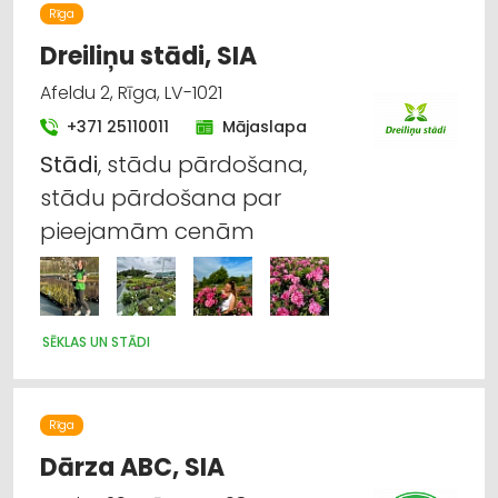
Rīga
Dreiliņu stādi, SIA
Afeldu 2, Rīga, LV-1021
+371 25110011
Mājaslapa
Stādi
, stādu pārdošana,
stādu pārdošana par
pieejamām cenām
SĒKLAS UN STĀDI
Rīga
Dārza ABC, SIA