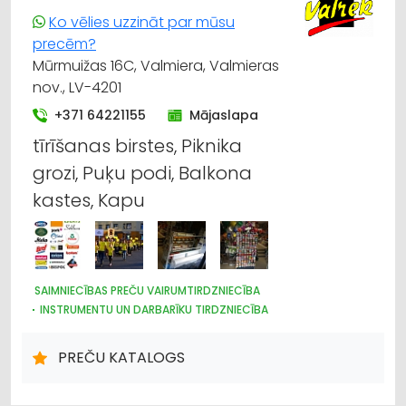
Ko vēlies uzzināt par mūsu
precēm?
Mūrmuižas 16C, Valmiera, Valmieras
nov., LV-4201
+371 64221155
Mājaslapa
tīrīšanas birstes, Piknika
grozi, Puķu podi, Balkona
kastes, Kapu
SAIMNIECĪBAS PREČU VAIRUMTIRDZNIECĪBA
INSTRUMENTU UN DARBARĪKU TIRDZNIECĪBA
PLASTMASAS IZSTRĀDĀJUMI
DARBA AIZSARDZĪBAS LĪDZEKĻI, FORMASTĒRPI, DARBA APĢĒRBI
PREČU KATALOGS
UN APAVI; TIRDZNIECĪBA
TRAUKI
HIGIĒNAS PRECES
IEPAKOJUMS, IESAIŅOŠANA
DĀRZA TEHNIKA UN INVENTĀRS
SĒKLAS UN STĀDI