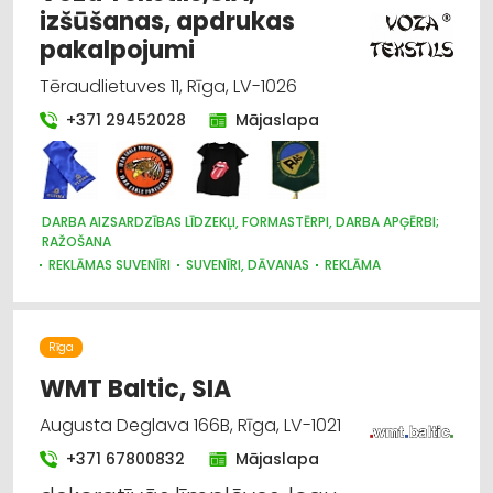
izšūšanas, apdrukas
pakalpojumi
Tēraudlietuves 11, Rīga, LV-1026
+371 29452028
Mājaslapa
DARBA AIZSARDZĪBAS LĪDZEKĻI, FORMASTĒRPI, DARBA APĢĒRBI;
RAŽOŠANA
REKLĀMAS SUVENĪRI
SUVENĪRI, DĀVANAS
REKLĀMA
DARBA AIZSARDZĪBAS LĪDZEKĻI, FORMASTĒRPI, DARBA APĢĒRBI
UN APAVI; TIRDZNIECĪBA
APĢĒRBI: RŪPNIECISKĀ RAŽOŠANA, ŠŪŠANA
Rīga
WMT Baltic, SIA
Augusta Deglava 166B, Rīga, LV-1021
+371 67800832
Mājaslapa