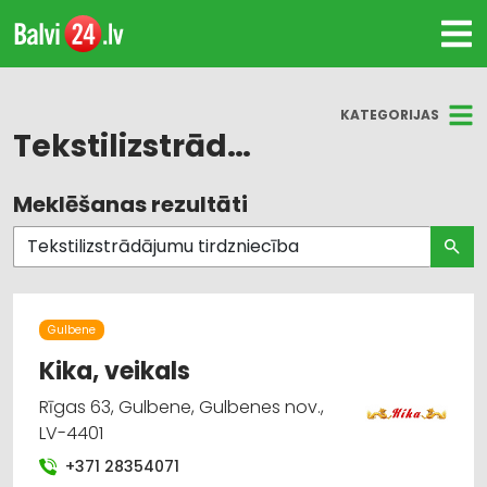
KATEGORIJAS
Tekstilizstrādājumu tirdzniecība
Meklēšanas rezultāti
Visas nozares
Suvenīri, dāvanas
Tekstilizstrādājumu tirdzniecība
Gulbene
Reklāma
Kika, veikals
Rīgas 63, Gulbene, Gulbenes nov.,
Gultas veļa un piederumi
LV-4401
Poligrāfijas pakalpojumi
+371 28354071