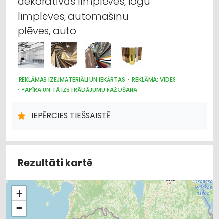
dekoratīvās līmplēves, logu
līmplēves, automašīnu
plēves, auto
REKLĀMAS IZEJMATERIĀLI UN IEKĀRTAS
REKLĀMA: VIDES
PAPĪRA UN TĀ IZSTRĀDĀJUMU RAŽOŠANA
POLIGRĀFIJAS PAKALPOJUMI
REKLĀMA
TIRDZNIECĪBAS IEKĀRTAS
IEPĒRCIES TIEŠSAISTĒ
Rezultāti kartē
+
−