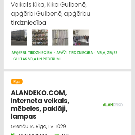
Veikals Kika, Kika Gulbenē,
Reklāmas izejmateriāli un iekārtas
apģērbi Gulbenē, apģērbu
tirdzniecība
Reklāmas suvenīri
Apavi: tirdzniecība
Apgaismes tehnikas tirdzniecība
APĢĒRBI: TIRDZNIECĪBA
APAVI: TIRDZNIECĪBA
VEĻA, ZEĶES
GULTAS VEĻA UN PIEDERUMI
Apģērbi: izgatavošana, šūšana
TEKSTILIZSTRĀDĀJUMU TIRDZNIECĪBA
GALANTĒRIJAS PREČU TIRDZNIECĪBA
Rīga
ALANDEKO.COM,
interneta veikals,
mēbeles, paklāji,
lampas
Grenču 1A, Rīga, LV-1029