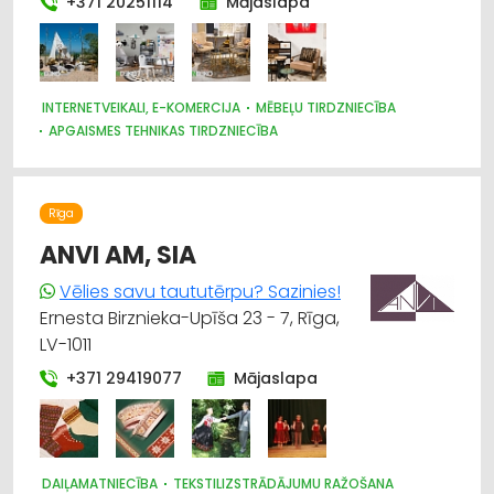
+371 20251114
Mājaslapa
INTERNETVEIKALI, E-KOMERCIJA
MĒBEĻU TIRDZNIECĪBA
APGAISMES TEHNIKAS TIRDZNIECĪBA
PAKLĀJI, PAKLĀJU SERVISS
DIZAINS UN INTERJERS; PRIEKŠMETI UN PAKALPOJUMI
TRAUKI
TEKSTILIZSTRĀDĀJUMU TIRDZNIECĪBA
Rīga
GULTAS VEĻA UN PIEDERUMI
PULKSTEŅU TIRDZNIECĪBA
SUVENĪRI, DĀVANAS
ANVI AM, SIA
Vēlies savu taututērpu? Sazinies!
Ernesta Birznieka-Upīša 23 - 7, Rīga,
LV-1011
+371 29419077
Mājaslapa
DAIĻAMATNIECĪBA
TEKSTILIZSTRĀDĀJUMU RAŽOŠANA