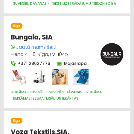
SUVENĪRI, DĀVANAS
TEKSTILIZSTRĀDĀJUMU TIRDZNIECĪBA
Rīga
Bungala, SIA
Jautā mums šeit!
Piena 4 - 8, Rīga, LV-1045
+371 28627776
Mājaslapa
REKLĀMAS SUVENĪRI
SUVENĪRI, DĀVANAS
REKLĀMA
REKLĀMAS IZEJMATERIĀLI UN IEKĀRTAS
APĢĒRBI: IZGATAVOŠANA, ŠŪŠANA
TEKSTILIZSTRĀDĀJUMU TIRDZNIECĪBA
POLIGRĀFIJAS PAKALPOJUMI
Rīga
Voza Tekstils,SIA,