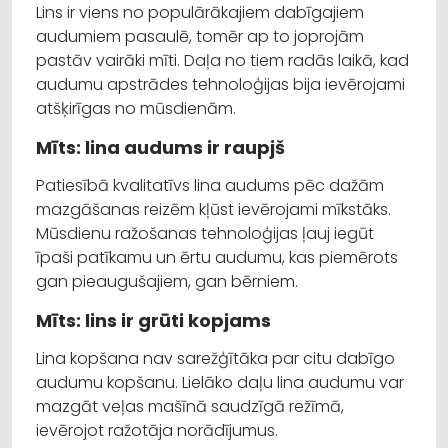
Lins ir viens no populārākajiem dabīgajiem
audumiem pasaulē, tomēr ap to joprojām
pastāv vairāki mīti. Daļa no tiem radās laikā, kad
audumu apstrādes tehnoloģijas bija ievērojami
atšķirīgas no mūsdienām.
Mīts: lina audums ir raupjš
Patiesībā kvalitatīvs lina audums pēc dažām
mazgāšanas reizēm kļūst ievērojami mīkstāks.
Mūsdienu ražošanas tehnoloģijas ļauj iegūt
īpaši patīkamu un ērtu audumu, kas piemērots
gan pieaugušajiem, gan bērniem.
Mīts: lins ir grūti kopjams
Lina kopšana nav sarežģītāka par citu dabīgo
audumu kopšanu. Lielāko daļu lina audumu var
mazgāt veļas mašīnā saudzīgā režīmā,
ievērojot ražotāja norādījumus.