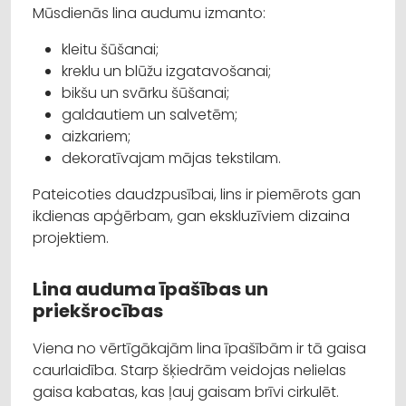
Mūsdienās lina audumu izmanto:
kleitu šūšanai;
kreklu un blūžu izgatavošanai;
bikšu un svārku šūšanai;
galdautiem un salvetēm;
aizkariem;
dekoratīvajam mājas tekstilam.
Pateicoties daudzpusībai, lins ir piemērots gan
ikdienas apģērbam, gan ekskluzīviem dizaina
projektiem.
Lina auduma īpašības un
priekšrocības
Viena no vērtīgākajām lina īpašībām ir tā gaisa
caurlaidība. Starp šķiedrām veidojas nelielas
gaisa kabatas, kas ļauj gaisam brīvi cirkulēt.