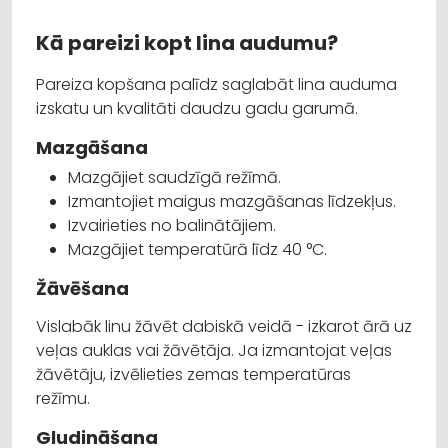
Kā pareizi kopt lina audumu?
Pareiza kopšana palīdz saglabāt lina auduma
izskatu un kvalitāti daudzu gadu garumā.
Mazgāšana
Mazgājiet saudzīgā režīmā.
Izmantojiet maigus mazgāšanas līdzekļus.
Izvairieties no balinātājiem.
Mazgājiet temperatūrā līdz 40 °C.
Žāvēšana
Vislabāk linu žāvēt dabiskā veidā - izkarot ārā uz
veļas auklas vai žāvētāja. Ja izmantojat veļas
žāvētāju, izvēlieties zemas temperatūras
režīmu.
Gludināšana