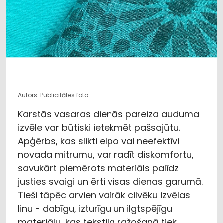
Autors: Publicitātes foto
Karstās vasaras dienās pareiza auduma
izvēle var būtiski ietekmēt pašsajūtu.
Apģērbs, kas slikti elpo vai neefektīvi
novada mitrumu, var radīt diskomfortu,
savukārt piemērots materiāls palīdz
justies svaigi un ērti visas dienas garumā.
Tieši tāpēc arvien vairāk cilvēku izvēlas
linu - dabīgu, izturīgu un ilgtspējīgu
materiālu, kas tekstila ražošanā tiek