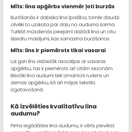
Mīts: lina apģērbs vienmēr ļoti burzās
Burzīšanās ir dabiska lina īpašība, tomēr daudzi
cilvēki to uzskata par daļu no auduma šarma.
Turklāt mūsdienās pieejami dažādi lina un citu
šķiedru maisījumi, kas samazina burzīšanos.
Mīts: lins ir piemērots tikai vasarai
Lai gan lins visbiežāk asociējas ar vasaras
apģērbu, tas ir piemērots arī citām sezonām.
Biezāki lina audumi tiek izmantoti rudens un
ziemas apģērbu, kā arī mājas tekstila
izgatavošanā.
Kā izvēlēties kvalitatīvu lina
audumu?
Pirms iegādāties lina audumu, ir vērts pievērst