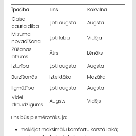
Īpašība
Lins
Kokvilna
Gaisa
Ļoti augsta
Augsta
caurlaidība
Mitruma
Ļoti laba
Vidēja
novadīšana
Žūšanas
Ātrs
Lēnāks
ātrums
Izturība
Ļoti augsta
Augsta
Burzīšanās
Izteiktāka
Mazāka
Ilgmūžība
Ļoti augsta
Augsta
Videi
Augsts
Vidējs
draudzīgums
Lins būs piemērotāks, ja:
meklējat maksimālu komfortu karstā laikā;