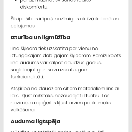
diskomfortu.
Šīs īpašības ir īpaši nozīmīgas aktīvā ikdienā un
ceļojumos.
Izturība un ilgmūžība
Lina šķiedra tiek uzskatīta par vienu no
izturīgākajām dabīgajām šķiedrām. Pareizi kopts
lina audums var kalpot daudzus gadus,
saglabājot gan savu izskatu, gan
funkcionalitāti.
Atšķirībā no daudziem citiem materiāliem lins ar
laiku kļūst mīkstāks, nezaudējot izturību. Tas
nozīmē, ka apģērbs kļūst arvien patīkamāks
valkāšanai.
Auduma ilgtspēja