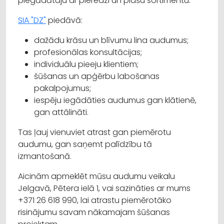
piegādātāju ar pieredzi un plašu sortimentu.
SIA "DZ"
piedāvā:
dažādu krāsu un blīvumu lina audumus;
profesionālas konsultācijas;
individuālu pieeju klientiem;
šūšanas un apģērbu labošanas
pakalpojumus;
iespēju iegādāties audumus gan klātienē,
gan attālināti.
Tas ļauj vienuviet atrast gan piemērotu
audumu, gan saņemt palīdzību tā
izmantošanā.
Aicinām apmeklēt mūsu audumu veikalu
Jelgavā, Pētera ielā 1, vai sazināties ar mums
+371 26 618 990, lai atrastu piemērotāko
risinājumu savam nākamajam šūšanas