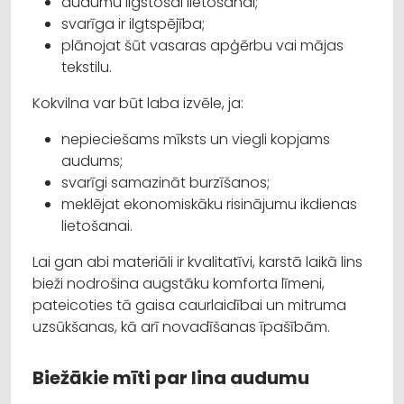
audumu ilgstošai lietošanai;
svarīga ir ilgtspējība;
plānojat šūt vasaras apģērbu vai mājas
tekstilu.
Kokvilna var būt laba izvēle, ja:
nepieciešams mīksts un viegli kopjams
audums;
svarīgi samazināt burzīšanos;
meklējat ekonomiskāku risinājumu ikdienas
lietošanai.
Lai gan abi materiāli ir kvalitatīvi, karstā laikā lins
bieži nodrošina augstāku komforta līmeni,
pateicoties tā gaisa caurlaidībai un mitruma
uzsūkšanas, kā arī novadīšanas īpašībām.
Biežākie mīti par lina audumu