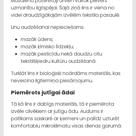
Mūsdienu patērētāji arvien vairāk pievērš
uzmanību ilgtspējai. Šajā ziņā lins ir viena no
videi draudzīgākajām izvēlēm tekstila pasaulē.
Linu audzēšanai nepieciešams:
mazāk ūdens;
mazāk ķīmisko līdzekļu;
mazāk pesticīdu nekā daudzu citu
tekstilšķiedru kultūru audzēšanā.
Turklāt lins ir bioloģiski noārdāms materiāls, kas
neveicina ilgtermiņa piesārņojumu.
Piemērots jutīgai ādai
Tā kā lins ir dabīgs materiāls, tā ir piemērota
izvēle cilvēkiem ar jutīgu ādu. Audums ir
patīkams saskarē ar ķermeni un palīdz uzturēt
komfortablu mikroklimatu visas dienas garumā.