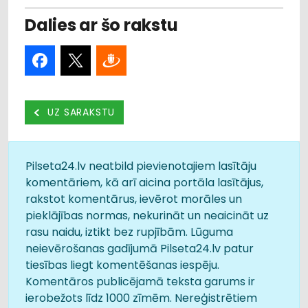
Dalies ar šo rakstu
UZ SARAKSTU
Pilseta24.lv neatbild pievienotajiem lasītāju
komentāriem, kā arī aicina portāla lasītājus,
rakstot komentārus, ievērot morāles un
pieklājības normas, nekurināt un neaicināt uz
rasu naidu, iztikt bez rupjībām. Lūguma
neievērošanas gadījumā Pilseta24.lv patur
tiesības liegt komentēšanas iespēju.
Komentāros publicējamā teksta garums ir
ierobežots līdz 1000 zīmēm. Nereģistrētiem