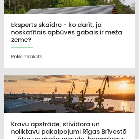
Eksperts skaidro - ko darīt, ja
noskatītais apbūves gabals ir meža
zeme?
Reklāmraksts
Kravu apstrāde, stividora un
noliktavu pakalpojumi Rīgas Brīvostā
– ātra un droša graudu, beramkravu