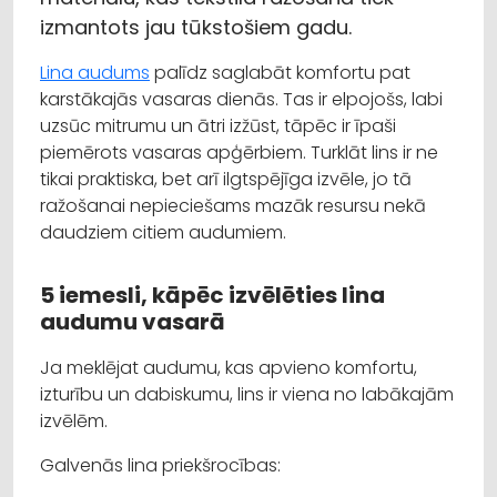
izmantots jau tūkstošiem gadu.
Lina audums
palīdz saglabāt komfortu pat
karstākajās vasaras dienās. Tas ir elpojošs, labi
uzsūc mitrumu un ātri izžūst, tāpēc ir īpaši
piemērots vasaras apģērbiem. Turklāt lins ir ne
tikai praktiska, bet arī ilgtspējīga izvēle, jo tā
ražošanai nepieciešams mazāk resursu nekā
daudziem citiem audumiem.
5 iemesli, kāpēc izvēlēties lina
audumu vasarā
Ja meklējat audumu, kas apvieno komfortu,
izturību un dabiskumu, lins ir viena no labākajām
izvēlēm.
Galvenās lina priekšrocības: