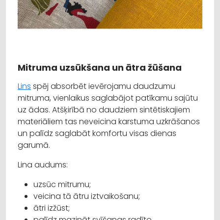
Mitruma uzsūkšana un ātra žūšana
Lins
spēj absorbēt ievērojamu daudzumu
mitruma, vienlaikus saglabājot patīkamu sajūtu
uz ādas. Atšķirībā no daudziem sintētiskajiem
materiāliem tas neveicina karstuma uzkrāšanos
un palīdz saglabāt komfortu visas dienas
garumā.
Lina audums:
uzsūc mitrumu;
veicina tā ātru iztvaikošanu;
ātri izžūst;
palīdz mazināt svīšanas radīto