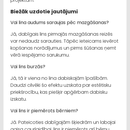
projektam.
Biežāk uzdotie jautājumi
Vai lina audums saraujas pēc mazgāšanas?
Jā, dabīgais lins pirmajās mazgāšanas reizēs
var nedaudz sarauties. Tāpēc ieteicams ievērot
kopšanas norādījumus un pirms šūšanas ņemt
vērā iespējamo sarukumu.
Vai lins burzās?
Jā, tā ir viena no lina dabiskajām īpašībām.
Daudzi cilvēki šo efektu uzskata par estētisku
priekšrocību, kas piešķir apģērbam dabisku
izskatu.
Vai lins ir piemērots bērniem?
Jā. Pateicoties dabīgajām šķiedrām un labajai
gaisa caurlaidībai, lins ir piemērots arī bērnu