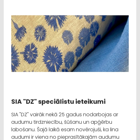
SIA "DZ" speciālistu ieteikumi
SIA "DZ" vairāk nekā 25 gadus nodarbojas ar
audumu tirdzniecību, šūšanu un apģērbu
labošanu. Šajā laikā esam novērojuši, ka lina
audumi ir viena no pieprasītākajām audumu