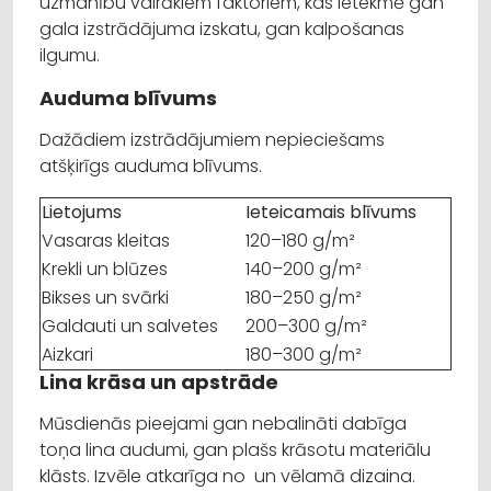
uzmanību vairākiem faktoriem, kas ietekmē gan
gala izstrādājuma izskatu, gan kalpošanas
ilgumu.
Auduma blīvums
Dažādiem izstrādājumiem nepieciešams
atšķirīgs auduma blīvums.
Lietojums
Ieteicamais blīvums
Vasaras kleitas
120–180 g/m²
Krekli un blūzes
140–200 g/m²
Bikses un svārki
180–250 g/m²
Galdauti un salvetes
200–300 g/m²
Aizkari
180–300 g/m²
Lina krāsa un apstrāde
Mūsdienās pieejami gan nebalināti dabīga
toņa lina audumi, gan plašs krāsotu materiālu
klāsts. Izvēle atkarīga no un vēlamā dizaina.