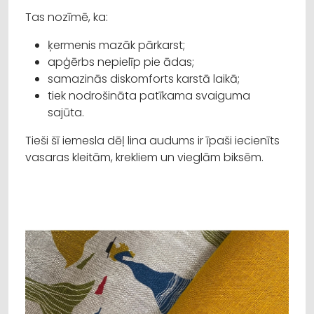
Tas nozīmē, ka:
ķermenis mazāk pārkarst;
apģērbs nepielīp pie ādas;
samazinās diskomforts karstā laikā;
tiek nodrošināta patīkama svaiguma
sajūta.
Tieši šī iemesla dēļ lina audums ir īpaši iecienīts
vasaras kleitām, krekliem un vieglām biksēm.