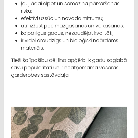
ļauj ādai elpot un samazina pārkaršanas
risku;
efektīvi uzsūc un novada mitrumu;
ātri izžūst pēc mazgāšanas un valkāšanas;
kalpo ilgus gadus, nezaudējot kvalitāti;
ir videi draudzīgs un bioloģiski noārdāms
materiāls.
Tieši šo īpašību dēļ lina apģērbi ik gadu saglabā
savu popularitāti un ir neatņemama vasaras
garderobes sastāvdaļa.