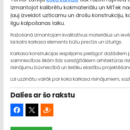
izmantojot kalibrētu kokmateriālu un MiTek na
ļauj izveidot uzticamu un drošu konstrukciju, k
ilgu kalpošanas laiku.
Ražošanā izmantojam kvalitatīvus materiālus un ievē
lai katrs karkasa elements būtu precīzs un izturīgs.
Karkasa konstrukcijas iespējams pielāgot dažādiem pr
saimniecības ēkām līdz sarežģītākiem arhitektūras ri
risinājumu būvniecībā un lielāku elastību projektēša
Lai uzzinātu vairāk par koka karkasa risinājumiem, sazin
Dalies ar šo rakstu