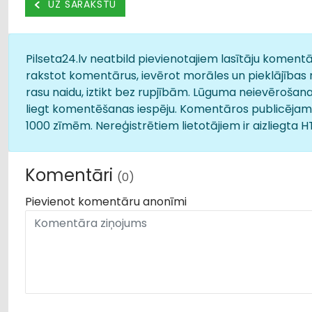
UZ SARAKSTU
Pilseta24.lv neatbild pievienotajiem lasītāju komentār
rakstot komentārus, ievērot morāles un pieklājības 
rasu naidu, iztikt bez rupjībām. Lūguma neievērošana
liegt komentēšanas iespēju. Komentāros publicējamā
1000 zīmēm. Nereģistrētiem lietotājiem ir aizliegta 
Komentāri
(0)
Pievienot komentāru anonīmi