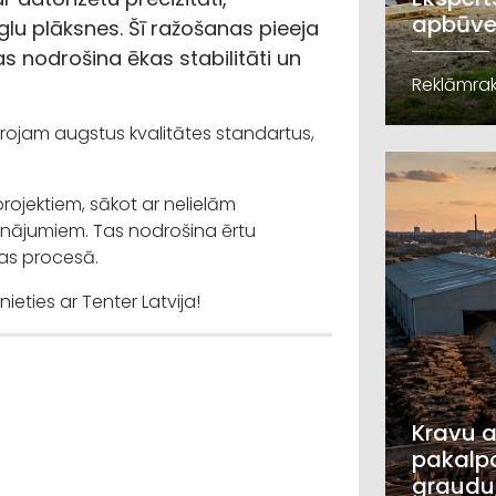
apbūve
glu plāksnes. Šī ražošanas pieeja
as nodrošina ēkas stabilitāti un
Reklāmrak
rojam augstus kvalitātes standartus,
ojektiem, sākot ar nelielām
sinājumiem. Tas nodrošina ērtu
nas procesā.
ieties ar Tenter Latvija!
Kravu a
pakalpo
graudu