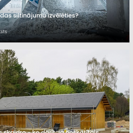
īdas siltinājumu izvēlēties?
sts
s skaidro - ko darīt, ja noskatītais