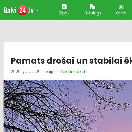
Ziņas
Katalogs
Karte
Pamats drošai un stabilai ē
2026. gada 20. maijā
Reklāmraksts