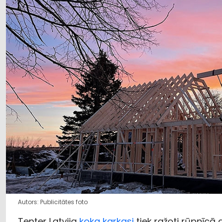
Autors: Publicitātes foto
Tenter Latvija
koka karkasi
tiek ražoti rūpnīcā a