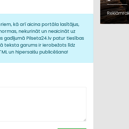
Reklāmrak
iem, kā arī aicina portāla lasītājus,
normas, nekurināt un neaicināt uz
s gadījumā Pilseta24.lv patur tiesības
 teksta garums ir ierobežots līdz
HTML un hipersaišu publicēšana!