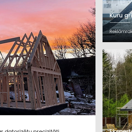
Kuru gr
Reklāmrak
Ekspert
r datorizētu precizitāti,