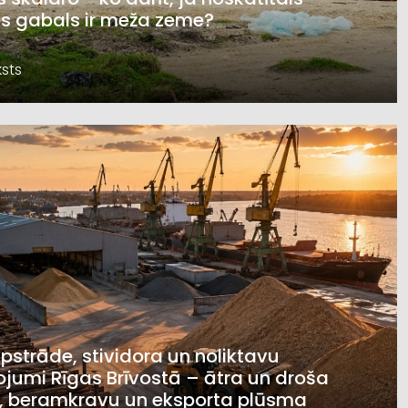
s gabals ir meža zeme?
sts
pstrāde, stividora un noliktavu
jumi Rīgas Brīvostā – ātra un droša
, beramkravu un eksporta plūsma